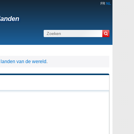
FR
NL
landen
landen van de wereld
.