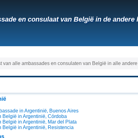
ade en consulaat van België in de andere 
ijst van alle ambassades en consulaten van België in alle andere
nië
assade in Argentinië, Buenos Aires
 België in Argentinië, Córdoba
 België in Argentinië, Mar del Plata
 België in Argentinië, Resistencia
os