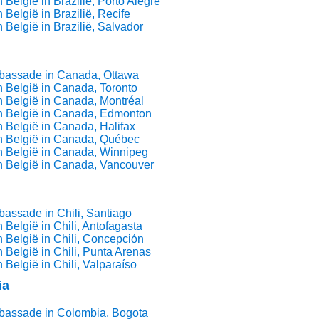
België in Brazilië, Porto Alegre
België in Brazilië, Recife
 België in Brazilië, Salvador
bassade in Canada, Ottawa
 België in Canada, Toronto
 België in Canada, Montréal
n België in Canada, Edmonton
 België in Canada, Halifax
n België in Canada, Québec
n België in Canada, Winnipeg
n België in Canada, Vancouver
assade in Chili, Santiago
 België in Chili, Antofagasta
 België in Chili, Concepción
 België in Chili, Punta Arenas
 België in Chili, Valparaíso
ia
bassade in Colombia, Bogota