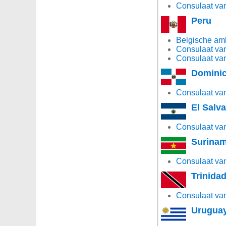
Consulaat van
Peru
Belgische am
Consulaat van
Consulaat van
Dominic
Consulaat va
El Salv
Consulaat van
Surina
Consulaat van
Trinida
Consulaat van
Urugua