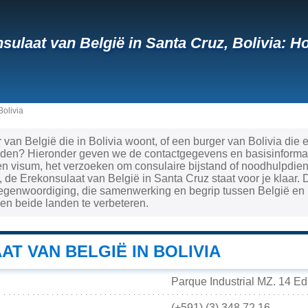
sulaat van België in Santa Cruz, Bolivia: 
olivia
 van België die in Bolivia woont, of een burger van Bolivia die 
nden? Hieronder geven we de contactgegevens en basisinformati
 visum, het verzoeken om consulaire bijstand of noodhulpdiens
 de Erekonsulaat van België in Santa Cruz staat voor je klaar. 
tegenwoordiging, die samenwerking en begrip tussen België en 
en beide landen te verbeteren.
T VAN BELGIË IN BOLIVIA
Parque Industrial MZ. 14 Edi
(+591) (3) 348 72 16