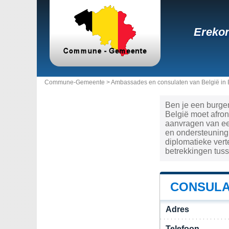
Erekon
Commune-Gemeente >
Ambassades en consulaten van België in B
Ben je een burger
België moet afro
aanvragen van een
en ondersteuning,
diplomatieke ver
betrekkingen tuss
CONSULAA
Adres
Telefoon