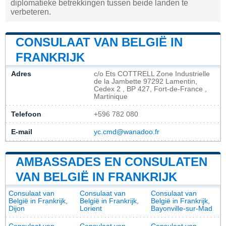
diplomatieke betrekkingen tussen beide landen te
verbeteren.
CONSULAAT VAN BELGIË IN
FRANKRIJK
Adres
c/o Ets COTTRELL Zone Industrielle
de la Jambette 97292 Lamentin,
Cedex 2 , BP 427, Fort-de-France ,
Martinique
Telefoon
+596 782 080
E-mail
yc.cmd@wanadoo.fr
AMBASSADES EN CONSULATEN
VAN BELGIË IN FRANKRIJK
Consulaat van
Consulaat van
Consulaat van
België in Frankrijk,
België in Frankrijk,
België in Frankrijk,
Dijon
Lorient
Bayonville-sur-Mad