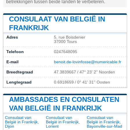
betrekkingen tussen beide landen te verbeteren.
CONSULAAT VAN BELGIË IN
FRANKRIJK
Adres
5, rue Boisdenier
37000 Tours
Telefoon
0247648095
E-mail
benoit.de-lovinfosse@numericable.fr
Breedtegraad
47.3839667 / 47° 23' 2'' Noorden
Lengtegraad
0.6918659 / 0° 41' 31'' Oosten
AMBASSADES EN CONSULATEN
VAN BELGIË IN FRANKRIJK
Consulaat van
Consulaat van
Consulaat van
België in Frankrijk,
België in Frankrijk,
België in Frankrijk,
Dijon
Lorient
Bayonville-sur-Mad