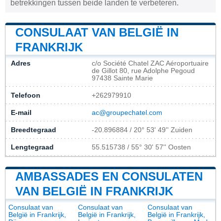
betrekkingen tussen beide landen te verbeteren.
CONSULAAT VAN BELGIË IN
FRANKRIJK
Adres
c/o Société Chatel ZAC Aéroportuaire
de Gillot 80, rue Adolphe Pegoud
97438 Sainte Marie
Telefoon
+262979910
E-mail
ac@groupechatel.com
Breedtegraad
-20.896884 / 20° 53' 49'' Zuiden
Lengtegraad
55.515738 / 55° 30' 57'' Oosten
AMBASSADES EN CONSULATEN
VAN BELGIË IN FRANKRIJK
Consulaat van
Consulaat van
Consulaat van
België in Frankrijk,
België in Frankrijk,
België in Frankrijk,