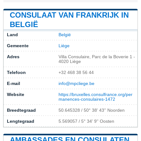
CONSULAAT VAN FRANKRIJK IN
BELGIË
Land
België
Gemeente
Liège
Adres
Villa Consulaire, Parc de la Boverie 1 -
4020 Liège
Telefoon
+32 468 38 56 44
E-mail
info@mpcliege.be
Website
https://bruxelles.consulfrance.org/per
manences-consulaires-1472
Breedtegraad
50.645328 / 50° 38' 43'' Noorden
Lengtegraad
5.569057 / 5° 34' 9'' Oosten
AMBASSADES EN CONSULATEN