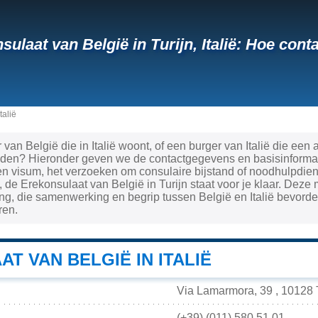
sulaat van België in Turijn, Italië: Hoe co
talië
van België die in Italië woont, of een burger van Italië die een
nden? Hieronder geven we de contactgegevens en basisinformati
 visum, het verzoeken om consulaire bijstand of noodhulpdiens
 de Erekonsulaat van België in Turijn staat voor je klaar. Deze 
g, die samenwerking en begrip tussen België en Italië bevorde
ren.
T VAN BELGIË IN ITALIË
Via Lamarmora, 39 , 10128 To
(+39) (011) 580.51.01