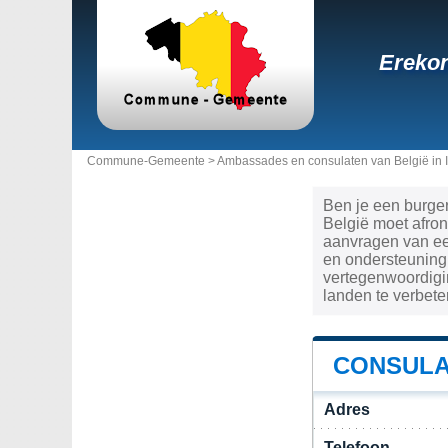
Erekon
Commune-Gemeente >
Ambassades en consulaten van België in I
Ben je een burger 
België moet afro
aanvragen van een
en ondersteuning,
vertegenwoordigin
landen te verbete
CONSULAA
Adres
Telefoon