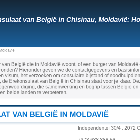
sulaat van België in Chisinau, Moldavië: 
Moldavië
 van België die in Moldavië woont, of een burger van Moldavië 
fronden? Hieronder geven we de contactgegevens en basisinform
 visum, het verzoeken om consulaire bijstand of noodhulpdiens
 de Erekonsulaat van België in Chisinau staat voor je klaar. De
tegenwoordiging, die samenwerking en begrip tussen België en
en beide landen te verbeteren.
AT VAN BELGIË IN MOLDAVIË
Independentei 30/4 , 2072 C
+373 688 888 56