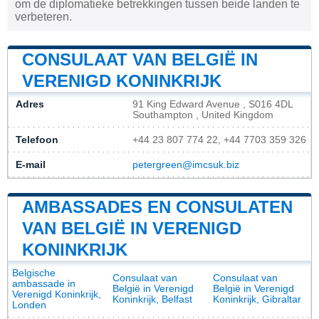
om de diplomatieke betrekkingen tussen beide landen te
verbeteren.
CONSULAAT VAN BELGIË IN
VERENIGD KONINKRIJK
Adres
91 King Edward Avenue , S016 4DL
Southampton , United Kingdom
Telefoon
+44 23 807 774 22, +44 7703 359 326
E-mail
petergreen@imcsuk.biz
AMBASSADES EN CONSULATEN
VAN BELGIË IN VERENIGD
KONINKRIJK
Belgische
Consulaat van
Consulaat van
ambassade in
België in Verenigd
België in Verenigd
Verenigd Koninkrijk,
Koninkrijk, Belfast
Koninkrijk, Gibraltar
Londen