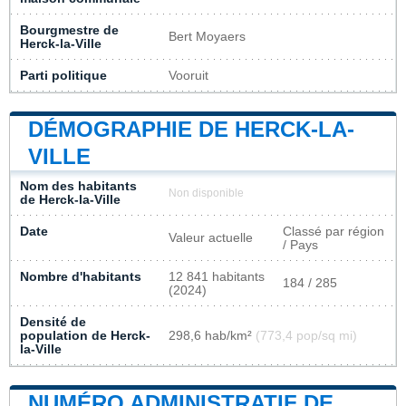
Bourgmestre de
Bert Moyaers
Herck-la-Ville
Parti politique
Vooruit
DÉMOGRAPHIE DE HERCK-LA-
VILLE
Nom des habitants
Non disponible
de Herck-la-Ville
Date
Classé par région
Valeur actuelle
/ Pays
Nombre d'habitants
12 841 habitants
184 / 285
(2024)
Densité de
population de Herck-
298,6 hab/km²
(773,4 pop/sq mi)
la-Ville
NUMÉRO ADMINISTRATIF DE