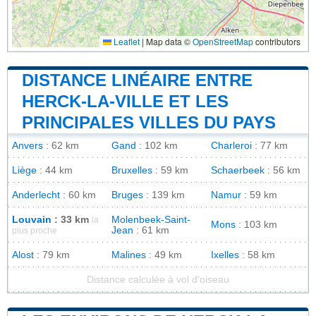
Leaflet
|
Map data ©
OpenStreetMap
contributors
DISTANCE LINÉAIRE ENTRE
HERCK-LA-VILLE ET LES
PRINCIPALES VILLES DU PAYS
Anvers
: 62 km
Gand
: 102 km
Charleroi
: 77 km
Liège
: 44 km
Bruxelles
: 59 km
Schaerbeek
: 56 km
Anderlecht
: 60 km
Bruges
: 139 km
Namur
: 59 km
Louvain
: 33 km
Molenbeek-Saint-
la
Mons
: 103 km
Jean
: 61 km
plus proche
Alost
: 79 km
Malines
: 49 km
Ixelles
: 58 km
Distance calculée à vol d'oiseau