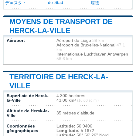
de-Stad
デ＝スタト
塔德
MOYENS DE TRANSPORT DE
HERCK-LA-VILLE
Aéroport
Aéroport de Liège
39 km
Aéroport de Bruxelles-National
47.1
km
Internationale Luchthaven Antwerpen
56.6 km
TERRITOIRE DE HERCK-LA-
VILLE
Superficie de Herck-
4 300 hectares
la-Ville
43,00 km²
(16,60 sq mi)
Altitude de Herck-la-
35 mètres d'altitude
Ville
Coordonnées
Latitude:
50.9406
géographiques
Longitude:
5.1672
Latitude:
50° 56' 26'' Nord