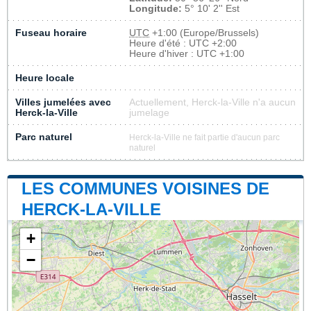
Longitude:
5° 10' 2'' Est
Fuseau horaire
UTC
+1:00 (Europe/Brussels)
Heure d'été : UTC +2:00
Heure d'hiver : UTC +1:00
Heure locale
Villes jumelées avec
Actuellement, Herck-la-Ville n'a aucun
Herck-la-Ville
jumelage
Parc naturel
Herck-la-Ville ne fait partie d'aucun parc
naturel
LES COMMUNES VOISINES DE
HERCK-LA-VILLE
+
−