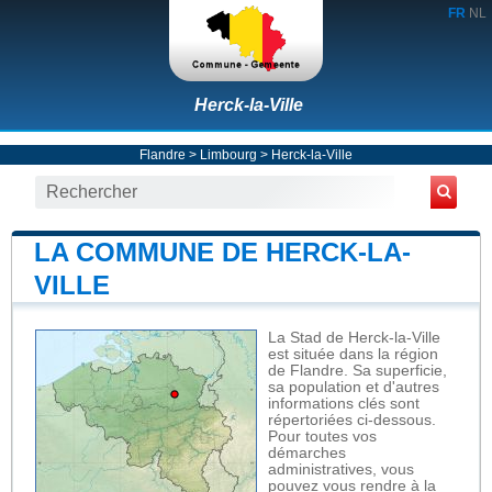
FR
NL
Herck-la-Ville
Flandre
>
Limbourg
>
Herck-la-Ville
LA COMMUNE DE HERCK-LA-
VILLE
La Stad de Herck-la-Ville
est située dans la région
de Flandre. Sa superficie,
sa population et d'autres
informations clés sont
répertoriées ci-dessous.
Pour toutes vos
démarches
administratives, vous
pouvez vous rendre à la