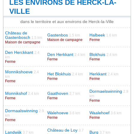
LES ENVIRONS DE HERCK-LA-
VILLE
dans le territoire et aux environs de Herck-la-Ville
Château de
Gastenbos
Halbeek
1.5 km
1.6 km
Gastenbosch
1.5 km
Maison de campagne
Ferme
Maison de campagne
Den Herckkant
2.4
Den Herkkant
Blokhuis
2.4 km
2.4 km
km
Ferme
Ferme
Ferme
Monnikshoeve
2.4
Het Blokhuis
Herkkant
2.4 km
2.4 km
km
Ferme
Ferme
Ferme
Dormaelswinning
2.9
Monnikshof
Gaathoven
2.4 km
2.7 km
km
Ferme
Ferme
Ferme
Dormaalswinning
2.9
Walehoeve
Waalehoef
3.6 km
3.6 km
km
Ferme
Ferme
Ferme
Château de Loy
3.7
Landwijk
Burg
3.7 km
3.7 km