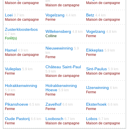
km
Maison de campagne
Maison de campagne
Maison de campagne
Loei
Vogelzang
Betz
3.7 km
4.4 km
4.4 km
Maison de campagne
Ferme
Maison de campagne
Zusterkloosterbos
Willekensberg
Vogelzang
4.8 km
4.8 km
4.7 km
Colline
Ferme
Forêt(s)
Nieuwewinning
5.9
Hamel
Eikkeplas
4.9 km
5.9 km
km
Maison de campagne
Ferme
Ferme
Château Saint-Paul
Vuileplas
Sint-Paulus
5.9 km
5.9 km
5.9 km
Ferme
Maison de campagne
Maison de campagne
Holrakkenwinning
Holrakkerwinning
IJzerwinning
6 km
Hoeve
5.9 km
5.9 km
Ferme
Ferme
Ferme
Pikanshoeve
Zavelhof
Eksterhoek
6.5 km
6.6 km
6.6 km
Ferme
Ferme
Ferme
Oude Pastorij
Loobosch
Lobos
6.6 km
6.7 km
6.7 km
Ferme
Maison de campagne
Maison de campagne