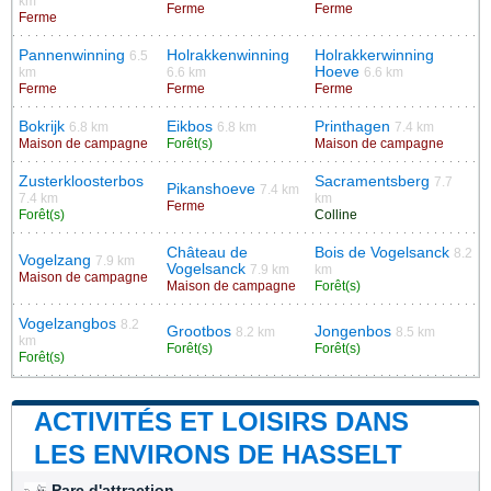
km
Ferme
Ferme
Ferme
Pannenwinning
Holrakkenwinning
Holrakkerwinning
6.5
Hoeve
km
6.6 km
6.6 km
Ferme
Ferme
Ferme
Bokrijk
Eikbos
Printhagen
6.8 km
6.8 km
7.4 km
Maison de campagne
Forêt(s)
Maison de campagne
Zusterkloosterbos
Sacramentsberg
7.7
Pikanshoeve
7.4 km
7.4 km
km
Ferme
Forêt(s)
Colline
Château de
Bois de Vogelsanck
8.2
Vogelzang
7.9 km
Vogelsanck
7.9 km
km
Maison de campagne
Maison de campagne
Forêt(s)
Vogelzangbos
8.2
Grootbos
Jongenbos
8.2 km
8.5 km
km
Forêt(s)
Forêt(s)
Forêt(s)
ACTIVITÉS ET LOISIRS DANS
LES ENVIRONS DE HASSELT
Parc d'attraction