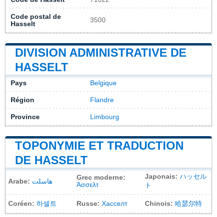
Code postal de
3500
Hasselt
DIVISION ADMINISTRATIVE DE
HASSELT
Pays
Belgique
Région
Flandre
Province
Limbourg
TOPONYMIE ET TRADUCTION
DE HASSELT
Japonais:
ハッセル
Grec moderne:
Arabe:
هاسلت
Άσσελτ
ト
Coréen:
하셀트
Russe:
Хасселт
Chinois:
哈瑟尔特