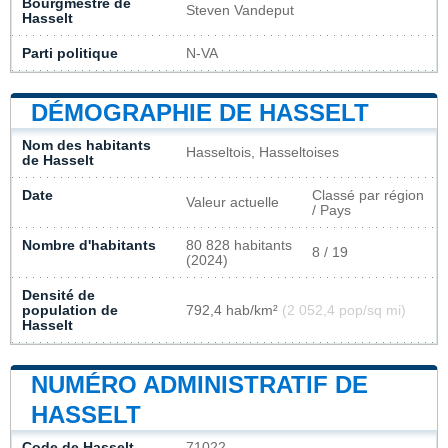
Bourgmestre de
Steven Vandeput
Hasselt
Parti politique
N-VA
DÉMOGRAPHIE DE HASSELT
Nom des habitants
Hasseltois, Hasseltoises
de Hasselt
Date
Classé par région
Valeur actuelle
/ Pays
Nombre d'habitants
80 828 habitants
8 / 19
(2024)
Densité de
population de
792,4 hab/km²
(2 052,4 pop/sq mi)
Hasselt
NUMÉRO ADMINISTRATIF DE
HASSELT
Code de Hasselt
71022