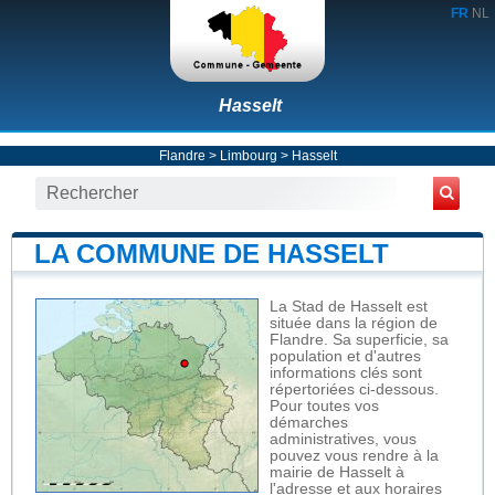
FR
NL
Hasselt
Flandre
>
Limbourg
>
Hasselt
LA COMMUNE DE HASSELT
La Stad de Hasselt est
située dans la région de
Flandre. Sa superficie, sa
population et d'autres
informations clés sont
répertoriées ci-dessous.
Pour toutes vos
démarches
administratives, vous
pouvez vous rendre à la
mairie de Hasselt à
l'adresse et aux horaires