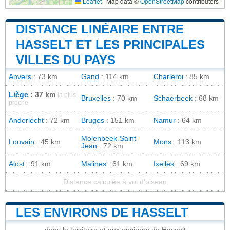
Leaflet
|
Map data ©
OpenStreetMap
contributors
DISTANCE LINÉAIRE ENTRE
HASSELT ET LES PRINCIPALES
VILLES DU PAYS
Anvers
: 73 km
Gand
: 114 km
Charleroi
: 85 km
Liège
: 37 km
la plus
Bruxelles
: 70 km
Schaerbeek
: 68 km
proche
Anderlecht
: 72 km
Bruges
: 151 km
Namur
: 64 km
Molenbeek-Saint-
Louvain
: 45 km
Mons
: 113 km
Jean
: 72 km
Alost
: 91 km
Malines
: 61 km
Ixelles
: 69 km
Distance calculée à vol d'oiseau
LES ENVIRONS DE HASSELT