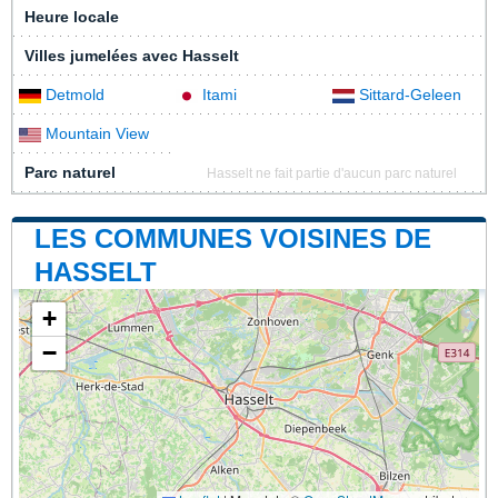
Heure locale
Villes jumelées avec Hasselt
Detmold
Itami
Sittard-Geleen
Mountain View
Parc naturel
Hasselt ne fait partie d'aucun parc naturel
LES COMMUNES VOISINES DE
HASSELT
+
−