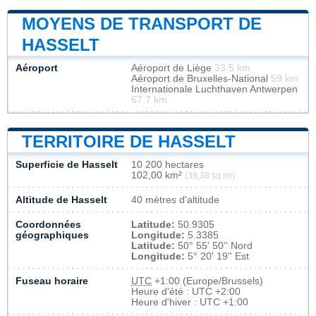
MOYENS DE TRANSPORT DE
HASSELT
Aéroport
Aéroport de Liège
33.5 km
Aéroport de Bruxelles-National
59 km
Internationale Luchthaven Antwerpen
67.7 km
TERRITOIRE DE HASSELT
Superficie de Hasselt
10 200 hectares
102,00 km²
(39,38 sq mi)
Altitude de Hasselt
40 mètres d'altitude
Coordonnées
Latitude:
50.9305
géographiques
Longitude:
5.3385
Latitude:
50° 55' 50'' Nord
Longitude:
5° 20' 19'' Est
Fuseau horaire
UTC
+1:00 (Europe/Brussels)
Heure d'été : UTC +2:00
Heure d'hiver : UTC +1:00