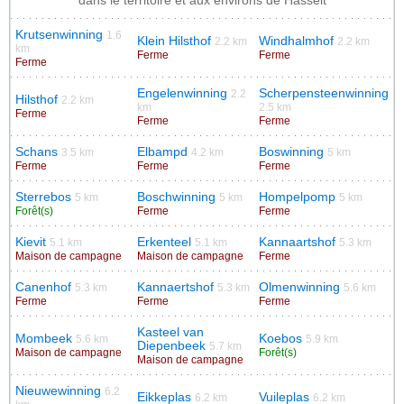
dans le territoire et aux environs de Hasselt
Krutsenwinning
1.6
Klein Hilsthof
Windhalmhof
2.2 km
2.2 km
km
Ferme
Ferme
Ferme
Engelenwinning
Scherpensteenwinning
2.2
Hilsthof
2.2 km
km
2.5 km
Ferme
Ferme
Ferme
Schans
Elbampd
Boswinning
3.5 km
4.2 km
5 km
Ferme
Ferme
Ferme
Sterrebos
Boschwinning
Hompelpomp
5 km
5 km
5 km
Forêt(s)
Ferme
Ferme
Kievit
Erkenteel
Kannaartshof
5.1 km
5.1 km
5.3 km
Maison de campagne
Maison de campagne
Ferme
Canenhof
Kannaertshof
Olmenwinning
5.3 km
5.3 km
5.6 km
Ferme
Ferme
Ferme
Kasteel van
Mombeek
Koebos
5.6 km
5.9 km
Diepenbeek
5.7 km
Maison de campagne
Forêt(s)
Maison de campagne
Nieuwewinning
6.2
Eikkeplas
Vuileplas
6.2 km
6.2 km