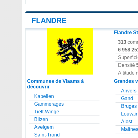
FLANDRE
Flandre St
313
com
6 958 25
Superfic
Densité
Altitude
Communes de Vlaams à
Grandes v
découvrir
Anvers
Kapellen
Gand
Gammerages
Bruges
Tielt-Winge
Louvai
Bilzen
Alost
Avelgem
Maline
Saint-Trond