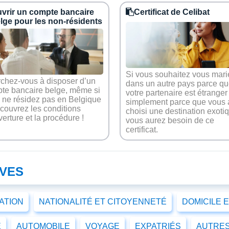
vrir un compte bancaire
Certificat de Celibat
lge pour les non-résidents
Si vous souhaitez vous mari
chez-vous à disposer d’un
dans un autre pays parce q
te bancaire belge, même si
votre partenaire est étranger
 ne résidez pas en Belgique
simplement parce que vous 
couvrez les conditions
choisi une destination exoti
verture et la procédure !
vous aurez besoin de ce
certificat.
IVES
CATION
NATIONALITÉ ET CITOYENNETÉ
DOMICILE 
E
AUTOMOBILE
VOYAGE
EXPATRIÉS
AUTRES