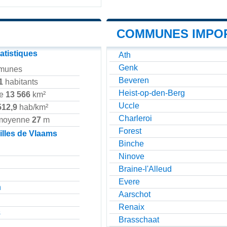
COMMUNES IMPO
atistiques
Ath
Genk
munes
Beveren
1
habitants
Heist-op-den-Berg
ie
13 566
km²
Uccle
512,9
hab/km²
Charleroi
 moyenne
27
m
Forest
illes de Vlaams
Binche
Ninove
Braine-l'Alleud
Evere
n
Aarschot
Renaix
s
Brasschaat