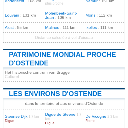
Anderlecht
: 108 km
Namur
: 161 km
plus proche
Molenbeek-Saint-
Louvain
: 131 km
Mons
: 112 km
Jean
: 106 km
Alost
: 85 km
Malines
: 111 km
Ixelles
: 111 km
Distance calculée à vol d'oiseau
PATRIMOINE MONDIAL PROCHE
D'OSTENDE
Het historische centrum van Brugge
Culturel
LES ENVIRONS D'OSTENDE
dans le territoire et aux environs d'Ostende
Digue de Steene
1.7
Steense Dijk
De Vicogne
1.7 km
2.3 km
km
Digue
Ferme
Digue