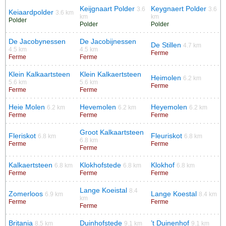
Keijgnaart Polder
Keygnaert Polder
3.6
3.6
Keiaardpolder
3.6 km
km
km
Polder
Polder
Polder
De Jacobynessen
De Jacobijnessen
De Stillen
4.7 km
4.5 km
4.5 km
Ferme
Ferme
Ferme
Klein Kalkaartsteen
Klein Kalkaertsteen
Heimolen
6.2 km
5.6 km
5.6 km
Ferme
Ferme
Ferme
Heie Molen
Hevemolen
Heyemolen
6.2 km
6.2 km
6.2 km
Ferme
Ferme
Ferme
Groot Kalkaartsteen
Fleriskot
Fleuriskot
6.8 km
6.8 km
6.8 km
Ferme
Ferme
Ferme
Kalkaertsteen
Klokhofstede
Klokhof
6.8 km
6.8 km
6.8 km
Ferme
Ferme
Ferme
Lange Koeistal
8.4
Zomerloos
Lange Koestal
6.9 km
8.4 km
km
Ferme
Ferme
Ferme
Britania
Duinhofstede
’t Duinenhof
8.5 km
9.1 km
9.1 km