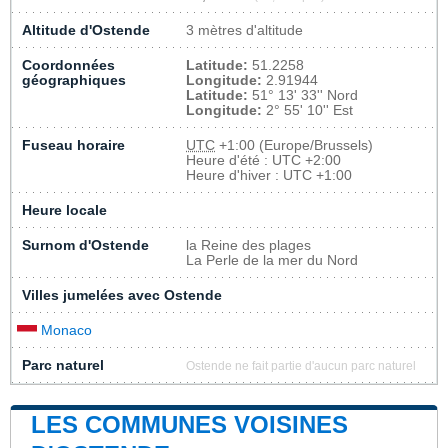
Altitude d'Ostende
3 mètres d'altitude
Coordonnées
Latitude:
51.2258
géographiques
Longitude:
2.91944
Latitude:
51° 13' 33'' Nord
Longitude:
2° 55' 10'' Est
Fuseau horaire
UTC
+1:00 (Europe/Brussels)
Heure d'été : UTC +2:00
Heure d'hiver : UTC +1:00
Heure locale
Surnom d'Ostende
la Reine des plages
La Perle de la mer du Nord
Villes jumelées avec Ostende
Monaco
Parc naturel
Ostende ne fait partie d'aucun parc naturel
LES COMMUNES VOISINES