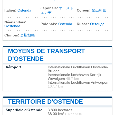
Japonais:
オースト
Italien:
Ostenda
Coréen:
오스텐트
エンデ
Néerlandais:
Polonais:
Ostenda
Russe:
Остенде
Oostende
Chinois:
奥斯坦德
MOYENS DE TRANSPORT
D'OSTENDE
Aéroport
Internationale Luchthaven Oostende-
Brugge
Internationale luchthaven Kortrijk-
Wevelgem
49.7 km
Internationale Luchthaven Antwerpen
107.7 km
TERRITOIRE D'OSTENDE
Superficie d'Ostende
3 800 hectares
38,00 km²
(14,67 sq mi)