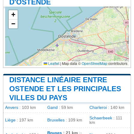
D'OSTENDE
+
−
Leaflet
|
Map data ©
OpenStreetMap
contributors
DISTANCE LINÉAIRE ENTRE
OSTENDE ET LES PRINCIPALES
VILLES DU PAYS
Anvers
: 103 km
Gand
: 59 km
Charleroi
: 140 km
Schaerbeek
: 111
Liège
: 197 km
Bruxelles
: 109 km
km
Bruges
: 21 km
la