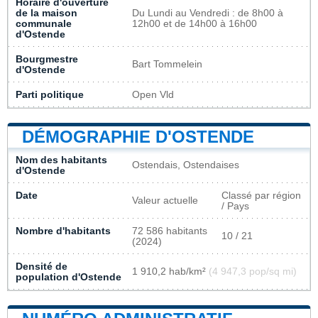
Horaire d'ouverture
de la maison
Du Lundi au Vendredi : de 8h00 à
communale
12h00 et de 14h00 à 16h00
d'Ostende
Bourgmestre
Bart Tommelein
d'Ostende
Parti politique
Open Vld
DÉMOGRAPHIE D'OSTENDE
Nom des habitants
Ostendais, Ostendaises
d'Ostende
Date
Classé par région
Valeur actuelle
/ Pays
Nombre d'habitants
72 586 habitants
10 / 21
(2024)
Densité de
1 910,2 hab/km²
(4 947,3 pop/sq mi)
population d'Ostende