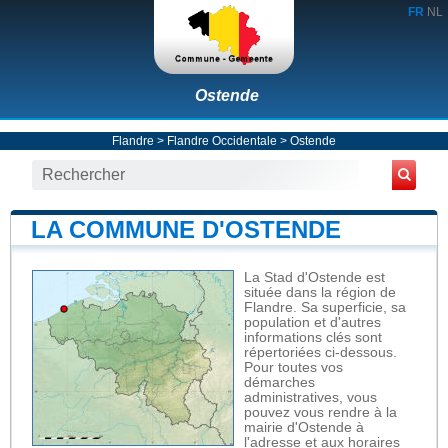
FR
NL
Ostende
Flandre
>
Flandre Occidentale
>
Ostende
LA COMMUNE D'OSTENDE
La Stad d'Ostende est
située dans la région de
Flandre. Sa superficie, sa
population et d'autres
informations clés sont
répertoriées ci-dessous.
Pour toutes vos
démarches
administratives, vous
pouvez vous rendre à la
mairie d'Ostende à
l'adresse et aux horaires