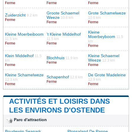
Ferme
Ferme
Ferme
Groote Schaemel
Grote Schamelweze
Zuiderzicht
9.2 km
Weeze
10.6 km
10.6 km
Ferme
Ferme
Ferme
Kleine
Kleine Moerbeiboom
’t Kleine Middelhof
Moerbeyboom
11.5
11.5 km
11.5 km
km
Ferme
Ferme
Ferme
Klein Middelhof
Kleine Schaemel
11.5
Blochhuis
11.9 km
Weeze
km
12.3 km
Ferme
Ferme
Ferme
Kleine Schamelweze
De Grote Madeleine
Schapenhof
12.6 km
12.3 km
12.9 km
Ferme
Ferme
Ferme
ACTIVITÉS ET LOISIRS DANS
LES ENVIRONS D'OSTENDE
Parc d'attraction
Boudewijn Seapark
Plopsaland De Panne