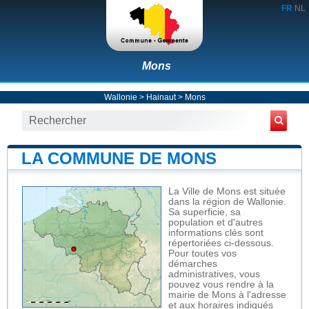
FR
NL
Mons
Wallonie
>
Hainaut
>
Mons
LA COMMUNE DE MONS
La Ville de Mons est située
dans la région de Wallonie.
Sa superficie, sa
population et d'autres
informations clés sont
répertoriées ci-dessous.
Pour toutes vos
démarches
administratives, vous
pouvez vous rendre à la
mairie de Mons à l'adresse
et aux horaires indiqués