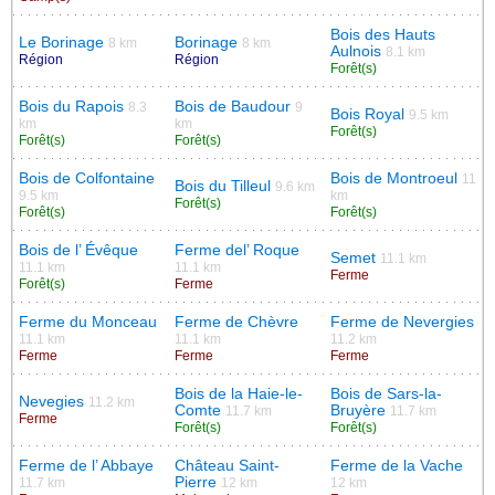
Bois des Hauts
Le Borinage
Borinage
8 km
8 km
Aulnois
8.1 km
Région
Région
Forêt(s)
Bois du Rapois
Bois de Baudour
8.3
9
Bois Royal
9.5 km
km
km
Forêt(s)
Forêt(s)
Forêt(s)
Bois de Colfontaine
Bois de Montroeul
11
Bois du Tilleul
9.6 km
9.5 km
km
Forêt(s)
Forêt(s)
Forêt(s)
Bois de l’ Évêque
Ferme del’ Roque
Semet
11.1 km
11.1 km
11.1 km
Ferme
Forêt(s)
Ferme
Ferme du Monceau
Ferme de Chèvre
Ferme de Nevergies
11.1 km
11.1 km
11.2 km
Ferme
Ferme
Ferme
Bois de la Haie-le-
Bois de Sars-la-
Nevegies
11.2 km
Comte
Bruyère
11.7 km
11.7 km
Ferme
Forêt(s)
Forêt(s)
Ferme de l’ Abbaye
Château Saint-
Ferme de la Vache
Pierre
11.7 km
12 km
12 km