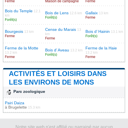
Ferme
Maison de campagne
Ferme
Bois du Temple
12.1
Bois de Lens
Gallaix
12.6 km
13 km
km
Forêt(s)
Ferme
Forêt(s)
Cense du Marais
13
Bourgeois
Bois d’ Hainin
13 km
13.1 km
km
Ferme
Forêt(s)
Ferme
Ferme de la Motte
Ferme de la Haie
Bois d’ Aveau
13.2 km
13.2 km
13.2 km
Forêt(s)
Ferme
Ferme
ACTIVITÉS ET LOISIRS DANS
LES ENVIRONS DE MONS
Parc zoologique
Pairi Daiza
à
Brugelette
15.3 km
Notre site web n'est affilié ou parrainé par aucun