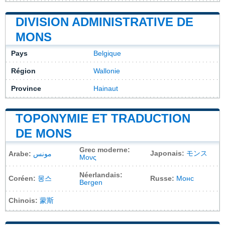
DIVISION ADMINISTRATIVE DE
MONS
Pays
Belgique
Région
Wallonie
Province
Hainaut
TOPONYMIE ET TRADUCTION
DE MONS
Grec moderne:
Japonais:
モンス
Arabe:
مونس
Μονς
Néerlandais:
Coréen:
몽스
Russe:
Монс
Bergen
Chinois:
蒙斯