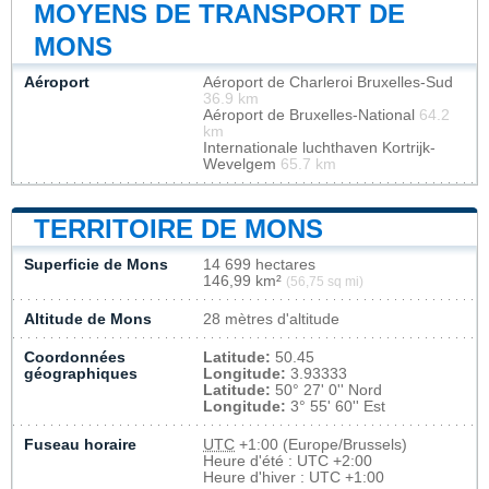
MOYENS DE TRANSPORT DE
MONS
Aéroport
Aéroport de Charleroi Bruxelles-Sud
36.9 km
Aéroport de Bruxelles-National
64.2
km
Internationale luchthaven Kortrijk-
Wevelgem
65.7 km
TERRITOIRE DE MONS
Superficie de Mons
14 699 hectares
146,99 km²
(56,75 sq mi)
Altitude de Mons
28 mètres d'altitude
Coordonnées
Latitude:
50.45
géographiques
Longitude:
3.93333
Latitude:
50° 27' 0'' Nord
Longitude:
3° 55' 60'' Est
Fuseau horaire
UTC
+1:00 (Europe/Brussels)
Heure d'été : UTC +2:00
Heure d'hiver : UTC +1:00