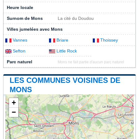
Heure locale
Surnom de Mons
La cité du Doudou
Villes jumelées avec Mons
Vannes
Briare
Thoissey
Sefton
Little Rock
Parc naturel
Mons ne fait partie d'aucun parc naturel
LES COMMUNES VOISINES DE
MONS
+
−