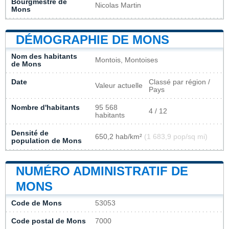
Bourgmestre de
Nicolas Martin
Mons
DÉMOGRAPHIE DE MONS
Nom des habitants
Montois, Montoises
de Mons
Date
Classé par région /
Valeur actuelle
Pays
Nombre d'habitants
95 568
4 / 12
habitants
Densité de
650,2 hab/km²
(1 683,9 pop/sq mi)
population de Mons
NUMÉRO ADMINISTRATIF DE
MONS
Code de Mons
53053
Code postal de Mons
7000