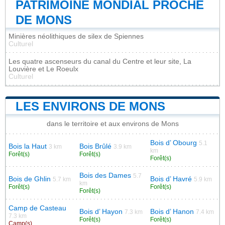
PATRIMOINE MONDIAL PROCHE
DE MONS
Minières néolithiques de silex de Spiennes
Culturel
Les quatre ascenseurs du canal du Centre et leur site, La
Louvière et Le Roeulx
Culturel
LES ENVIRONS DE MONS
dans le territoire et aux environs de Mons
Bois d’ Obourg
5.1
Bois la Haut
Bois Brûlé
3 km
3.9 km
km
Forêt(s)
Forêt(s)
Forêt(s)
Bois des Dames
5.7
Bois de Ghlin
Bois d’ Havré
5.7 km
5.9 km
km
Forêt(s)
Forêt(s)
Forêt(s)
Camp de Casteau
Bois d’ Hayon
Bois d’ Hanon
7.3 km
7.4 km
7.3 km
Forêt(s)
Forêt(s)
Camp(s)