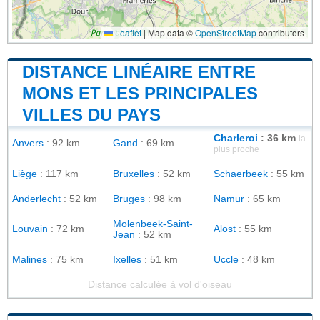
Leaflet
|
Map data ©
OpenStreetMap
contributors
DISTANCE LINÉAIRE ENTRE
MONS ET LES PRINCIPALES
VILLES DU PAYS
Charleroi
: 36 km
la
Anvers
: 92 km
Gand
: 69 km
plus proche
Liège
: 117 km
Bruxelles
: 52 km
Schaerbeek
: 55 km
Anderlecht
: 52 km
Bruges
: 98 km
Namur
: 65 km
Molenbeek-Saint-
Louvain
: 72 km
Alost
: 55 km
Jean
: 52 km
Malines
: 75 km
Ixelles
: 51 km
Uccle
: 48 km
Distance calculée à vol d'oiseau