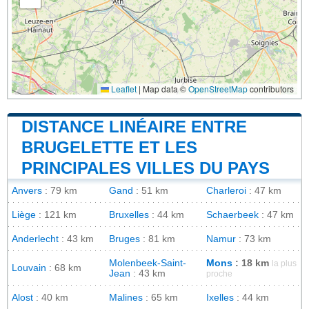
Leaflet
|
Map data ©
OpenStreetMap
contributors
DISTANCE LINÉAIRE ENTRE
BRUGELETTE ET LES
PRINCIPALES VILLES DU PAYS
Anvers
: 79 km
Gand
: 51 km
Charleroi
: 47 km
Liège
: 121 km
Bruxelles
: 44 km
Schaerbeek
: 47 km
Anderlecht
: 43 km
Bruges
: 81 km
Namur
: 73 km
Molenbeek-Saint-
Mons
: 18 km
la plus
Louvain
: 68 km
Jean
: 43 km
proche
Alost
: 40 km
Malines
: 65 km
Ixelles
: 44 km