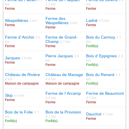
km
2.2 km
km
Ferme
Ferme
Ferme
Ferme des
Waspeltières
Ladrié
3 km
3.5 km
Waspellières
3 km
Ferme
Ferme
Ferme
Ferme d’ Anchin
Ferme de Grand-
Bois du Carmoy
3.5
3.7
Champ
km
3.7 km
km
Ferme
Ferme
Forêt(s)
Pierre Jacques
Bois d’ Eppignies
3.9
3.9
Jacques
3.9 km
km
km
Ferme
Ferme
Forêt(s)
Château de Rivière
Château de Manage
Bois du Renard
4.4
4 km
4.4 km
km
Maison de campagne
Maison de campagne
Forêt(s)
Ferme de l’ Arcamp
Ferme de Beaumont
Skip
4.4 km
4.4 km
4.7 km
Ferme
Ferme
Ferme
Bois de la Folie
Bois de la Provision
4.7
Dauchot
4.7 km
km
4.7 km
Ferme
Forêt(s)
Forêt(s)