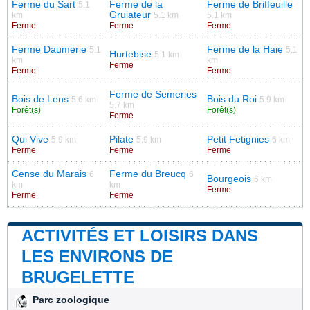
Ferme du Sart
Ferme de la
Ferme de Briffeuille
5.1
Gruiateur
km
5.1 km
5.1 km
Ferme
Ferme
Ferme
Ferme Daumerie
Ferme de la Haie
5.1
5.1
Hurtebise
5.1 km
km
km
Ferme
Ferme
Ferme
Ferme de Semeries
Bois de Lens
Bois du Roi
5.6 km
5.9 km
5.7 km
Forêt(s)
Forêt(s)
Ferme
Qui Vive
Pilate
Petit Fetignies
5.9 km
5.9 km
6 km
Ferme
Ferme
Ferme
Cense du Marais
Ferme du Breucq
6
6
Bourgeois
6 km
km
km
Ferme
Ferme
Ferme
ACTIVITÉS ET LOISIRS DANS
LES ENVIRONS DE
BRUGELETTE
Parc zoologique