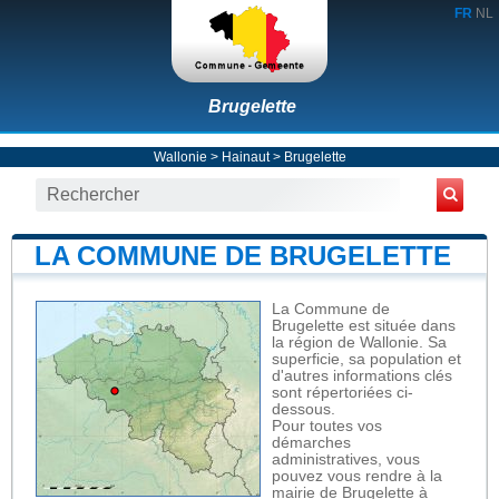
FR
NL
Brugelette
Wallonie
>
Hainaut
>
Brugelette
LA COMMUNE DE BRUGELETTE
La Commune de
Brugelette est située dans
la région de Wallonie. Sa
superficie, sa population et
d'autres informations clés
sont répertoriées ci-
dessous.
Pour toutes vos
démarches
administratives, vous
pouvez vous rendre à la
mairie de Brugelette à