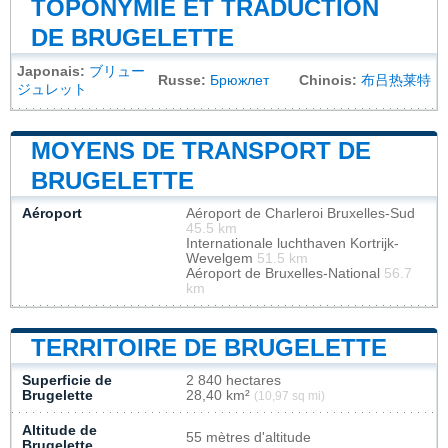
TOPONYMIE ET TRADUCTION
DE BRUGELETTE
Japonais:
ブリュー
Russe:
Брюжлет
Chinois:
布吕热莱特
ジュレット
MOYENS DE TRANSPORT DE
BRUGELETTE
Aéroport
Aéroport de Charleroi Bruxelles-Sud
45.5 km
Internationale luchthaven Kortrijk-
Wevelgem
51.5 km
Aéroport de Bruxelles-National
56.7
km
TERRITOIRE DE BRUGELETTE
Superficie de
2 840 hectares
Brugelette
28,40 km²
(10,97 sq mi)
Altitude de
55 mètres d'altitude
Brugelette