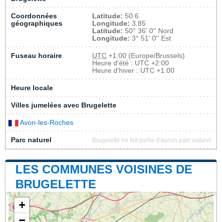
Coordonnées
Latitude:
50.6
géographiques
Longitude:
3.85
Latitude:
50° 36' 0'' Nord
Longitude:
3° 51' 0'' Est
Fuseau horaire
UTC
+1:00 (Europe/Brussels)
Heure d'été : UTC +2:00
Heure d'hiver : UTC +1:00
Heure locale
Villes jumelées avec Brugelette
Avon-les-Roches
Parc naturel
Brugelette ne fait partie d'aucun parc naturel
LES COMMUNES VOISINES DE
BRUGELETTE
+
−