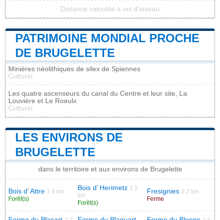
Distance calculée à vol d'oiseau
PATRIMOINE MONDIAL PROCHE
DE BRUGELETTE
Minières néolithiques de silex de Spiennes
Culturel
Les quatre ascenseurs du canal du Centre et leur site, La
Louvière et Le Roeulx
Culturel
LES ENVIRONS DE
BRUGELETTE
dans le territoire et aux environs de Brugelette
Bois d’ Herimetz
2.2
Bois d’ Attre
Fresignies
1.9 km
2.2 km
km
Forêt(s)
Ferme
Forêt(s)
Ferme du Placart
Ferme du Plaquart
Ferme du Bloens
2.2
2.4