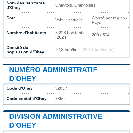
Nom des habitants
Oheytois, Oheytoises
d'Ohey
Date
Classé par région /
Valeur actuelle
Pays
Nombre d'habitants
5 226 habitants
200 / 504
(2024)
Densité de
92,3 hab/km²
(239,1 pop/sq mi)
population d'Ohey
NUMÉRO ADMINISTRATIF
D'OHEY
Code d'Ohey
92097
Code postal d'Ohey
5350
DIVISION ADMINISTRATIVE
D'OHEY