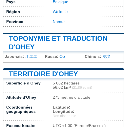
Pays
Belgique
Région
Wallonie
Province
Namur
TOPONYMIE ET TRADUCTION
D'OHEY
Japonais:
オエエ
Russe:
Ое
Chinois:
奥埃
TERRITOIRE D'OHEY
Superficie d'Ohey
5 662 hectares
56,62 km²
(21,86 sq mi)
Altitude d'Ohey
273 mètres d'altitude
Coordonnées
Latitude:
géographiques
Longitude:
Non disponible
Fuseau horaire
UTC
+1:00 (Europe/Brussels)