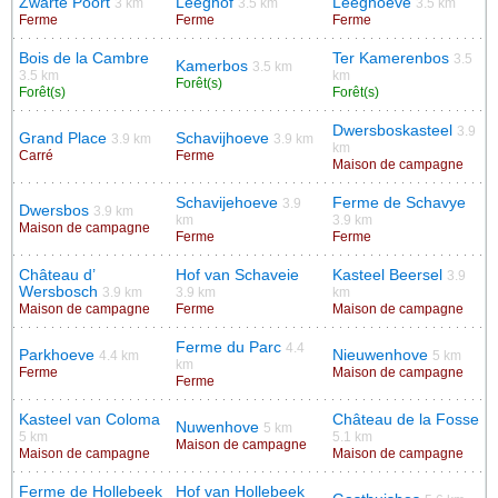
Zwarte Poort
Leeghof
Leeghoeve
3 km
3.5 km
3.5 km
Ferme
Ferme
Ferme
Bois de la Cambre
Ter Kamerenbos
3.5
Kamerbos
3.5 km
3.5 km
km
Forêt(s)
Forêt(s)
Forêt(s)
Dwersboskasteel
3.9
Grand Place
Schavijhoeve
3.9 km
3.9 km
km
Carré
Ferme
Maison de campagne
Schavijehoeve
Ferme de Schavye
3.9
Dwersbos
3.9 km
km
3.9 km
Maison de campagne
Ferme
Ferme
Château d’
Hof van Schaveie
Kasteel Beersel
3.9
Wersbosch
3.9 km
3.9 km
km
Maison de campagne
Ferme
Maison de campagne
Ferme du Parc
4.4
Parkhoeve
Nieuwenhove
4.4 km
5 km
km
Ferme
Maison de campagne
Ferme
Kasteel van Coloma
Château de la Fosse
Nuwenhove
5 km
5 km
5.1 km
Maison de campagne
Maison de campagne
Maison de campagne
Ferme de Hollebeek
Hof van Hollebeek