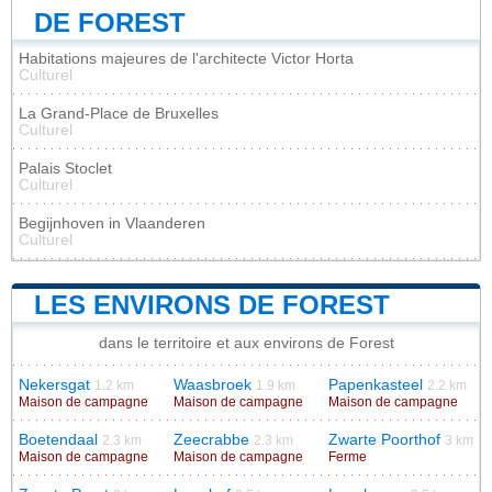
DE FOREST
Habitations majeures de l'architecte Victor Horta
Culturel
La Grand-Place de Bruxelles
Culturel
Palais Stoclet
Culturel
Begijnhoven in Vlaanderen
Culturel
LES ENVIRONS DE FOREST
dans le territoire et aux environs de Forest
Nekersgat
Waasbroek
Papenkasteel
1.2 km
1.9 km
2.2 km
Maison de campagne
Maison de campagne
Maison de campagne
Boetendaal
Zeecrabbe
Zwarte Poorthof
2.3 km
2.3 km
3 km
Maison de campagne
Maison de campagne
Ferme