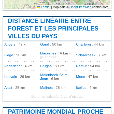
Leaflet
|
Map data ©
OpenStreetMap
contributors
DISTANCE LINÉAIRE ENTRE
FOREST ET LES PRINCIPALES
VILLES DU PAYS
Anvers
: 47 km
Gand
: 50 km
Charleroi
: 44 km
Bruxelles
: 4 km
la
Liège
: 90 km
Schaerbeek
: 7 km
plus proche
Anderlecht
: 4 km
Bruges
: 89 km
Namur
: 54 km
Molenbeek-Saint-
Louvain
: 29 km
Mons
: 47 km
Jean
: 6 km
Alost
: 25 km
Malines
: 28 km
Ixelles
: 4 km
Distance calculée à vol d'oiseau
PATRIMOINE MONDIAL PROCHE