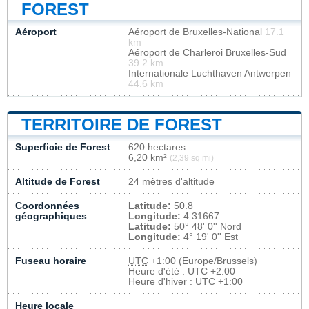
FOREST
Aéroport
Aéroport de Bruxelles-National
17.1
km
Aéroport de Charleroi Bruxelles-Sud
39.2 km
Internationale Luchthaven Antwerpen
44.6 km
TERRITOIRE DE FOREST
Superficie de Forest
620 hectares
6,20 km²
(2,39 sq mi)
Altitude de Forest
24 mètres d'altitude
Coordonnées
Latitude:
50.8
géographiques
Longitude:
4.31667
Latitude:
50° 48' 0'' Nord
Longitude:
4° 19' 0'' Est
Fuseau horaire
UTC
+1:00 (Europe/Brussels)
Heure d'été : UTC +2:00
Heure d'hiver : UTC +1:00
Heure locale