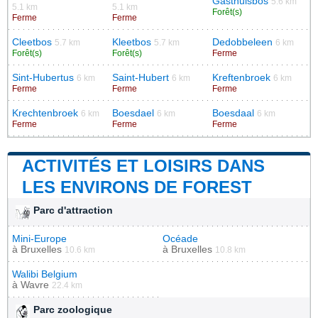
Gasthuisbos
5.6 km
5.1 km
5.1 km
Forêt(s)
Ferme
Ferme
Cleetbos
Kleetbos
Dedobbeleen
5.7 km
5.7 km
6 km
Forêt(s)
Forêt(s)
Ferme
Sint-Hubertus
Saint-Hubert
Kreftenbroek
6 km
6 km
6 km
Ferme
Ferme
Ferme
Krechtenbroek
Boesdael
Boesdaal
6 km
6 km
6 km
Ferme
Ferme
Ferme
ACTIVITÉS ET LOISIRS DANS
LES ENVIRONS DE FOREST
Parc d'attraction
Mini-Europe
Océade
à
Bruxelles
à
Bruxelles
10.6 km
10.8 km
Walibi Belgium
à
Wavre
22.4 km
Parc zoologique