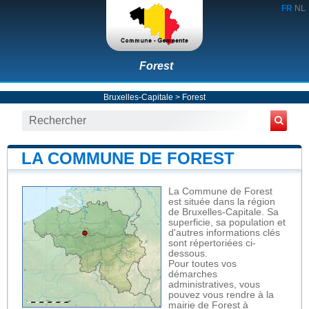
FR
NL
Forest
Bruxelles-Capitale
>
Forest
LA COMMUNE DE FOREST
La Commune de Forest
est située dans la région
de Bruxelles-Capitale. Sa
superficie, sa population et
d'autres informations clés
sont répertoriées ci-
dessous.
Pour toutes vos
démarches
administratives, vous
pouvez vous rendre à la
mairie de Forest à