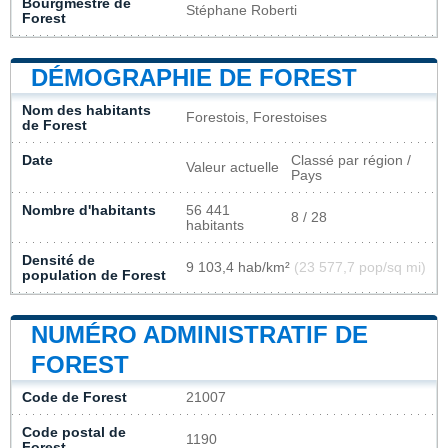
Bourgmestre de
Stéphane Roberti
Forest
DÉMOGRAPHIE DE FOREST
Nom des habitants
Forestois, Forestoises
de Forest
Date
Classé par région /
Valeur actuelle
Pays
Nombre d'habitants
56 441
8 / 28
habitants
Densité de
9 103,4 hab/km²
(23 577,7 pop/sq mi)
population de Forest
NUMÉRO ADMINISTRATIF DE
FOREST
Code de Forest
21007
Code postal de
1190
Forest