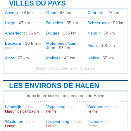
VILLES DU PAYS
Anvers
: 58 km
Gand
: 98 km
Charleroi
: 76 km
Liège
: 47 km
Bruxelles
: 55 km
Schaerbeek
: 52 km
Anderlecht
: 56 km
Bruges
: 135 km
Namur
: 58 km
Louvain
: 30 km
Molenbeek-Saint-
la
Mons
: 100 km
Jean
: 57 km
plus proche
Alost
: 75 km
Malines
: 45 km
Ixelles
: 55 km
Distance calculée à vol d'oiseau
LES ENVIRONS DE HALEN
dans le territoire et aux environs de Halen
Landwijk
Vogelzang
Walehoeve
0.3 km
1 km
1.7 km
Maison de campagne
Ferme
Ferme
Waalehoef
IJzerwinning
Halbeek
1.7 km
2.2 km
2.5 km
Ferme
Ferme
Ferme