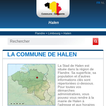
FR
NL
Halen
Flandre
>
Limbourg
>
Halen
LA COMMUNE DE HALEN
La Stad de Halen est
située dans la région de
Flandre. Sa superficie, sa
population et d'autres
informations clés sont
répertoriées ci-dessous.
Pour toutes vos
démarches
administratives, vous
pouvez vous rendre à la
mairie de Halen à
l'adresse et aux horaires