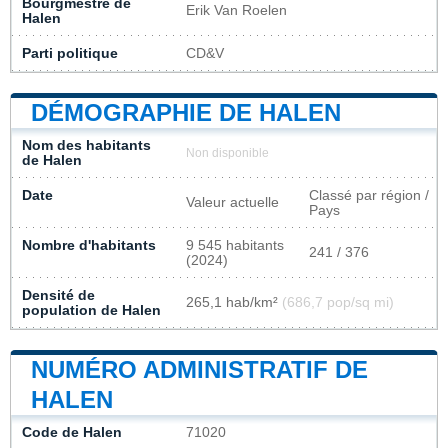
Bourgmestre de
Erik Van Roelen
Halen
Parti politique
CD&V
DÉMOGRAPHIE DE HALEN
Nom des habitants
Non disponible
de Halen
Date
Classé par région /
Valeur actuelle
Pays
Nombre d'habitants
9 545 habitants
241 / 376
(2024)
Densité de
265,1 hab/km²
(686,7 pop/sq mi)
population de Halen
NUMÉRO ADMINISTRATIF DE
HALEN
Code de Halen
71020