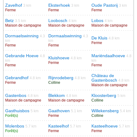
Zavelhof
Eksterhoek
Oude Pastorij
3 km
3 km
3 km
Ferme
Ferme
Ferme
Betz
Loobosch
Lobos
3.5 km
4 km
4 km
Maison de campagne
Maison de campagne
Maison de campagne
Dormaelswinning
Dormaalswinning
4.3
4.3
De Kluis
4.8 km
km
km
Ferme
Ferme
Ferme
Gebrande Hoeve
Mariëndaalhoeve
4.8
4.8
Kluishoeve
4.8 km
km
km
Ferme
Ferme
Ferme
Château de
Gebrandhof
Rijnrodeberg
4.8 km
4.8 km
Gastenbosch
4.8 km
Ferme
Colline
Maison de campagne
Gastenbos
Blekkom
Kloosterberg
4.8 km
4.8 km
5 km
Maison de campagne
Maison de campagne
Colline
Gasthuisbos
Gaathoven
Willekensberg
5 km
5.1 km
5.4 km
Forêt(s)
Ferme
Colline
Molenbos
Kasteelhof
Kasteelhoeve
5.7 km
5.7 km
5.7 km
Forêt(s)
Ferme
Ferme