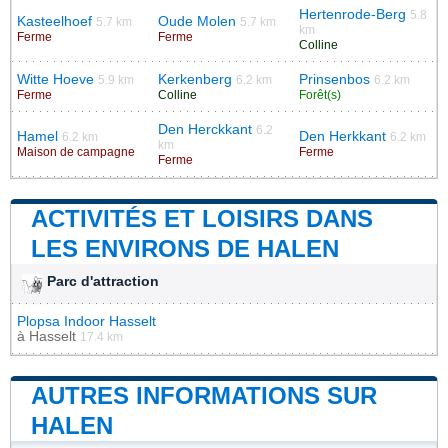
Hertenrode-Berg
5.8
Kasteelhoef
Oude Molen
5.7 km
5.7 km
km
Ferme
Ferme
Colline
Witte Hoeve
Kerkenberg
Prinsenbos
5.9 km
6.2 km
6.2 km
Ferme
Colline
Forêt(s)
Den Herckkant
6.2
Hamel
Den Herkkant
6.2 km
6.2 km
km
Maison de campagne
Ferme
Ferme
ACTIVITÉS ET LOISIRS DANS
LES ENVIRONS DE HALEN
Parc d'attraction
Plopsa Indoor Hasselt
à
Hasselt
17.4 km
AUTRES INFORMATIONS SUR
HALEN