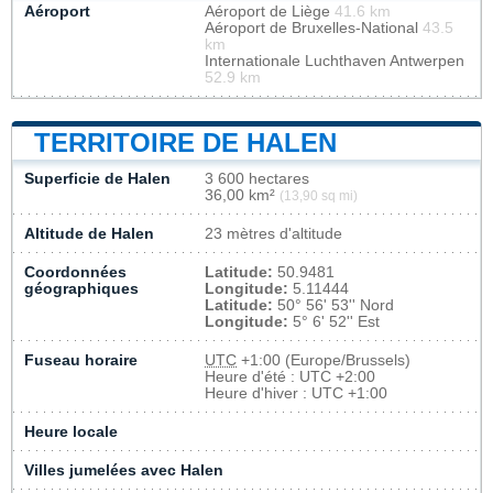
Aéroport
Aéroport de Liège
41.6 km
Aéroport de Bruxelles-National
43.5
km
Internationale Luchthaven Antwerpen
52.9 km
TERRITOIRE DE HALEN
Superficie de Halen
3 600 hectares
36,00 km²
(13,90 sq mi)
Altitude de Halen
23 mètres d'altitude
Coordonnées
Latitude:
50.9481
géographiques
Longitude:
5.11444
Latitude:
50° 56' 53'' Nord
Longitude:
5° 6' 52'' Est
Fuseau horaire
UTC
+1:00 (Europe/Brussels)
Heure d'été : UTC +2:00
Heure d'hiver : UTC +1:00
Heure locale
Villes jumelées avec Halen