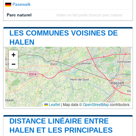
Pasewalk
Parc naturel
Halen ne fait partie d'aucun parc naturel
LES COMMUNES VOISINES DE
HALEN
+
−
Leaflet
|
Map data ©
OpenStreetMap
contributors
DISTANCE LINÉAIRE ENTRE
HALEN ET LES PRINCIPALES