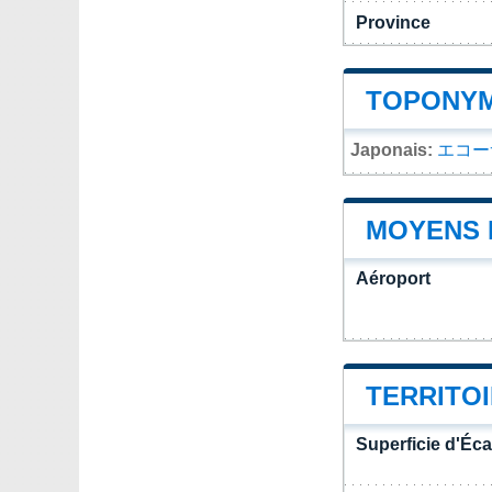
Province
TOPONYM
Japonais:
エコー
MOYENS 
Aéroport
TERRITO
Superficie d'Éc