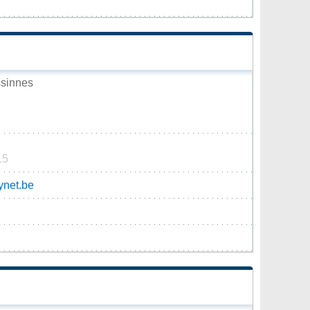
sinnes
15
net.be