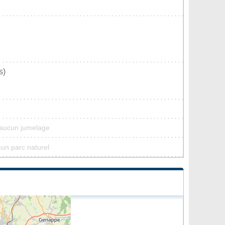
s)
 aucun jumelage
cun parc naturel