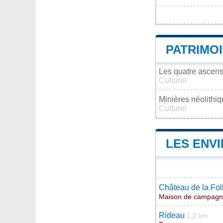
PATRIMO
Les quatre ascense
Culturel
Minières néolithi
Culturel
LES ENV
Château de la Fol
Maison de campag
Rideau
1.2 km