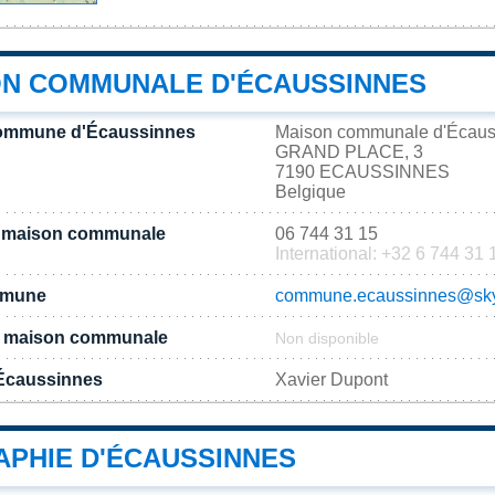
ON COMMUNALE D'ÉCAUSSINNES
commune d'Écaussinnes
Maison communale d'Écaus
GRAND PLACE, 3
7190 ECAUSSINNES
Belgique
a maison communale
06 744 31 15
International: +32 6 744 31 
ommune
commune.ecaussinnes@sky
 la maison communale
Non disponible
Écaussinnes
Xavier Dupont
PHIE D'ÉCAUSSINNES