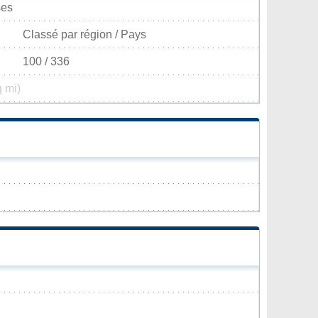
ses
Classé par région / Pays
100 / 336
q mi)