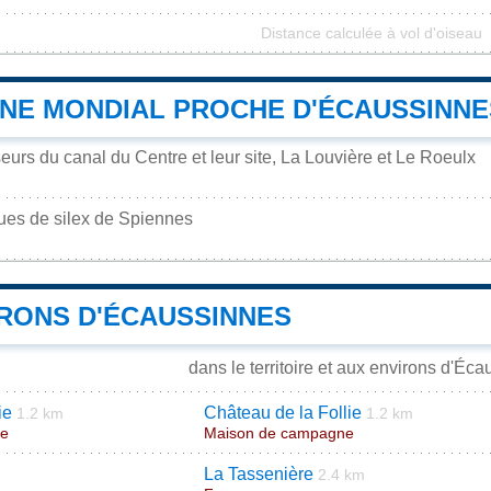
Distance calculée à vol d'oiseau
INE MONDIAL PROCHE D'ÉCAUSSINNE
urs du canal du Centre et leur site, La Louvière et Le Roeulx
ques de silex de Spiennes
IRONS D'ÉCAUSSINNES
dans le territoire et aux environs d'Éc
ie
Château de la Follie
1.2 km
1.2 km
ne
Maison de campagne
La Tassenière
2.4 km