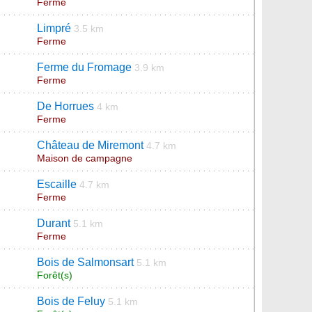
Ferme
Limpré
3.5 km
Ferme
Ferme du Fromage
3.9 km
Ferme
De Horrues
4 km
Ferme
Château de Miremont
4.7 km
Maison de campagne
Escaille
4.7 km
Ferme
Durant
5.1 km
Ferme
Bois de Salmonsart
5.1 km
Forêt(s)
Bois de Feluy
5.1 km