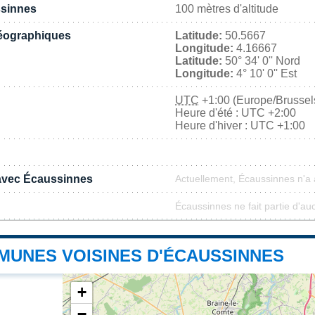
ssinnes
100 mètres d'altitude
éographiques
Latitude:
50.5667
Longitude:
4.16667
Latitude:
50° 34' 0'' Nord
Longitude:
4° 10' 0'' Est
UTC
+1:00 (Europe/Brussel
Heure d'été : UTC +2:00
Heure d'hiver : UTC +1:00
 avec Écaussinnes
Actuellement, Écaussinnes n'a
Écaussinnes ne fait partie d'au
MUNES VOISINES D'ÉCAUSSINNES
+
−