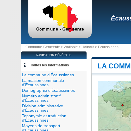
Écaus
Commune-Gemeente >
Wallonie
>
Hainaut
>
Écaussinnes
NAVIGATION GÉNÉRALE
LA COMM
Toutes les informations
La commune d'Écaussinnes
La maison communale
d'Écaussinnes
Démographie d'Écaussinnes
Numéro administratif
d'Écaussinnes
Division administrative
d'Écaussinnes
Toponymie et traduction
d'Écaussinnes
Moyens de transport
d'Écaussinnes