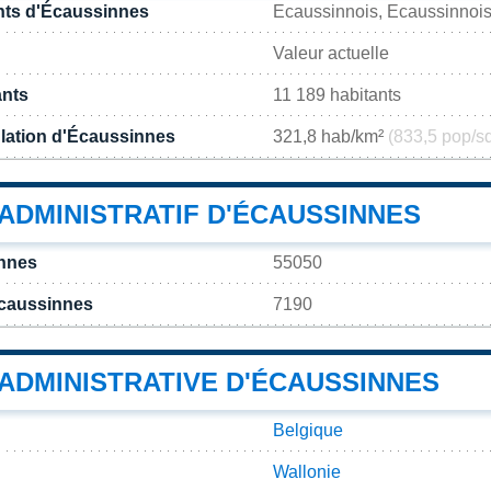
nts d'Écaussinnes
Ecaussinnois, Ecaussinnoi
Valeur actuelle
ants
11 189 habitants
lation d'Écaussinnes
321,8 hab/km²
(833,5 pop/s
ADMINISTRATIF D'ÉCAUSSINNES
nnes
55050
Écaussinnes
7190
 ADMINISTRATIVE D'ÉCAUSSINNES
Belgique
Wallonie