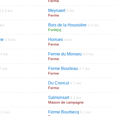
Ferme
k
Meynaert
2.4 km
3 km
Ferme
Bois de la Houssière
 km
3.9 km
Forêt(s)
me
Horrues
3.9 km
4 km
Ferme
Ferme du Monseu
4 km
4.4 km
Ferme
Ferme Bourleau
.7 km
4.7 km
Ferme
Du Croncul
4.7 km
Ferme
Salmonsart
5.1 km
Maison de campagne
Ferme Bourbecq
5.1 km
5.1 km