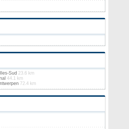
elles-Sud
23.6 km
onal
44.1 km
 Antwerpen
72.4 km