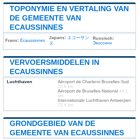
TOPONYMIE EN VERTALING VAN
DE GEMEENTE VAN
ECAUSSINNES
Japans:
エコーサン
Russisch:
Frans:
Écaussinnes
Экоссинн
ヌ
VERVOERSMIDDELEN IN
ECAUSSINNES
Luchthaven
Aéroport de Charleroi Bruxelles-Sud
23.6 km
Aéroport de Bruxelles-National
44.1
km
Internationale Luchthaven Antwerpen
72.4 km
GRONDGEBIED VAN DE
GEMEENTE VAN ECAUSSINNES