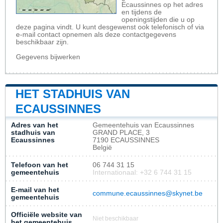
Ecaussinnes op het adres
en tijdens de
openingstijden die u op
deze pagina vindt. U kunt desgewenst ook telefonisch of via
e-mail contact opnemen als deze contactgegevens
beschikbaar zijn.
Gegevens bijwerken
HET STADHUIS VAN
ECAUSSINNES
Adres van het
Gemeentehuis van Ecaussinnes
stadhuis van
GRAND PLACE, 3
Ecaussinnes
7190 ECAUSSINNES
België
Telefoon van het
06 744 31 15
gemeentehuis
Internationaal: +32 6 744 31 15
E-mail van het
commune.ecaussinnes@skynet.be
gemeentehuis
Officiële website van
Niet beschikbaar
het gemeentehuis