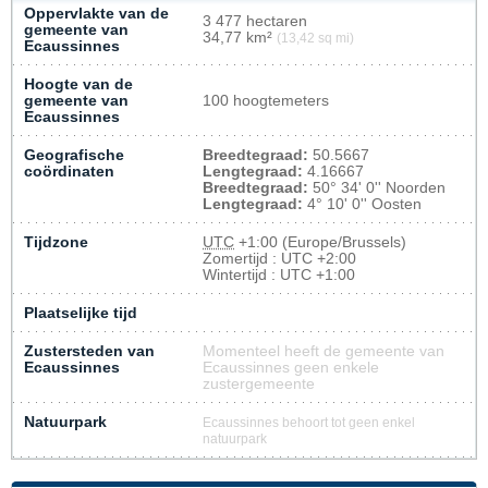
Oppervlakte van de
3 477 hectaren
gemeente van
34,77 km²
(13,42 sq mi)
Ecaussinnes
Hoogte van de
gemeente van
100 hoogtemeters
Ecaussinnes
Geografische
Breedtegraad:
50.5667
coördinaten
Lengtegraad:
4.16667
Breedtegraad:
50° 34' 0'' Noorden
Lengtegraad:
4° 10' 0'' Oosten
Tijdzone
UTC
+1:00 (Europe/Brussels)
Zomertijd : UTC +2:00
Wintertijd : UTC +1:00
Plaatselijke tijd
Zustersteden van
Momenteel heeft de gemeente van
Ecaussinnes
Ecaussinnes geen enkele
zustergemeente
Natuurpark
Ecaussinnes behoort tot geen enkel
natuurpark