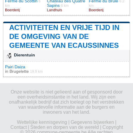
Ferme du Scottin
Château des Quatre
Ferme du Brûlé
6
6.2
Sapins
km
6 km
km
Boerderij
Landhuis
Boerderij
ACTIVITEITEN EN VRIJE TIJD IN
DE OMGEVING VAN DE
GEMEENTE VAN ECAUSSINNES
Dierentuin
Pairi Daiza
in
Brugelette
19.9 km
Onze website is niet gelieerd aan of gesponsord door
een overheidsinstantie in het land. Wij zijn een
onafhankelijk bedrijf dat zich toelegt op het verstrekken
van waardevolle informatie aan de burgers en
inwoners van het land.
Wettelijke kennisgeving
|
Gegevens bijwerken
|
Contact
|
Steden en dorpen van de wereld
| Copyright
© 2026 commune-gemeente.be Alle rechten