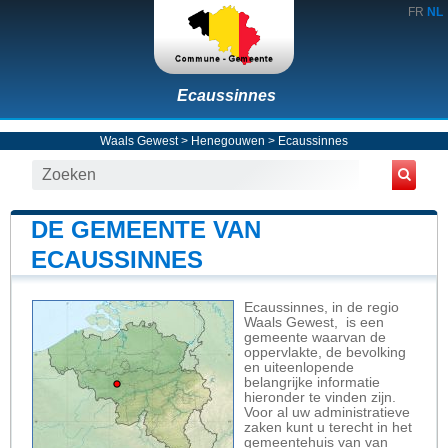
FR
NL
Ecaussinnes
Waals Gewest
>
Henegouwen
>
Ecaussinnes
DE GEMEENTE VAN
ECAUSSINNES
Ecaussinnes, in de regio
Waals Gewest, is een
gemeente waarvan de
oppervlakte, de bevolking
en uiteenlopende
belangrijke informatie
hieronder te vinden zijn.
Voor al uw administratieve
zaken kunt u terecht in het
gemeentehuis van van