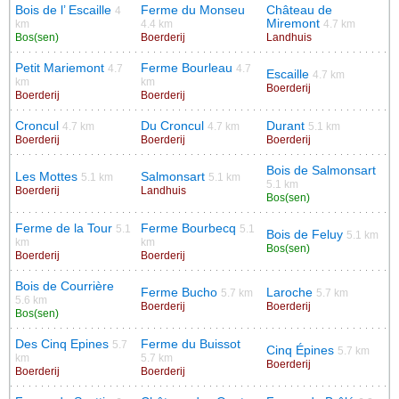
Bois de l’ Escaille
Ferme du Monseu
Château de
4
Miremont
km
4.4 km
4.7 km
Bos(sen)
Boerderij
Landhuis
Petit Mariemont
Ferme Bourleau
4.7
4.7
Escaille
4.7 km
km
km
Boerderij
Boerderij
Boerderij
Croncul
Du Croncul
Durant
4.7 km
4.7 km
5.1 km
Boerderij
Boerderij
Boerderij
Bois de Salmonsart
Les Mottes
Salmonsart
5.1 km
5.1 km
5.1 km
Boerderij
Landhuis
Bos(sen)
Ferme de la Tour
Ferme Bourbecq
5.1
5.1
Bois de Feluy
5.1 km
km
km
Bos(sen)
Boerderij
Boerderij
Bois de Courrière
Ferme Bucho
Laroche
5.7 km
5.7 km
5.6 km
Boerderij
Boerderij
Bos(sen)
Des Cinq Epines
Ferme du Buissot
5.7
Cinq Épines
5.7 km
km
5.7 km
Boerderij
Boerderij
Boerderij