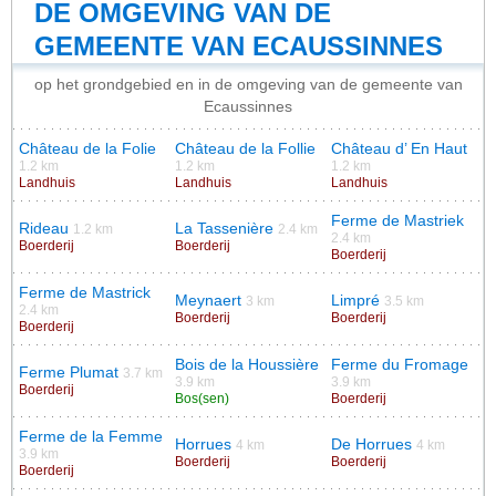
DE OMGEVING VAN DE
GEMEENTE VAN ECAUSSINNES
op het grondgebied en in de omgeving van de gemeente van
Ecaussinnes
Château de la Folie
Château de la Follie
Château d’ En Haut
1.2 km
1.2 km
1.2 km
Landhuis
Landhuis
Landhuis
Ferme de Mastriek
Rideau
La Tassenière
1.2 km
2.4 km
2.4 km
Boerderij
Boerderij
Boerderij
Ferme de Mastrick
Meynaert
Limpré
3 km
3.5 km
2.4 km
Boerderij
Boerderij
Boerderij
Bois de la Houssière
Ferme du Fromage
Ferme Plumat
3.7 km
3.9 km
3.9 km
Boerderij
Bos(sen)
Boerderij
Ferme de la Femme
Horrues
De Horrues
4 km
4 km
3.9 km
Boerderij
Boerderij
Boerderij