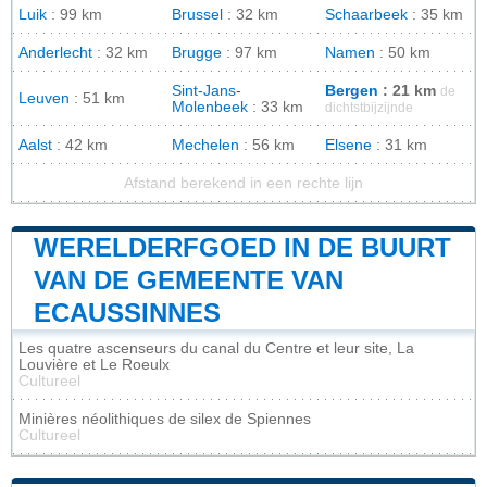
Luik
: 99 km
Brussel
: 32 km
Schaarbeek
: 35 km
Anderlecht
: 32 km
Brugge
: 97 km
Namen
: 50 km
Sint-Jans-
Bergen
: 21 km
de
Leuven
: 51 km
Molenbeek
: 33 km
dichtstbijzijnde
Aalst
: 42 km
Mechelen
: 56 km
Elsene
: 31 km
Afstand berekend in een rechte lijn
WERELDERFGOED IN DE BUURT
VAN DE GEMEENTE VAN
ECAUSSINNES
Les quatre ascenseurs du canal du Centre et leur site, La
Louvière et Le Roeulx
Cultureel
Minières néolithiques de silex de Spiennes
Cultureel