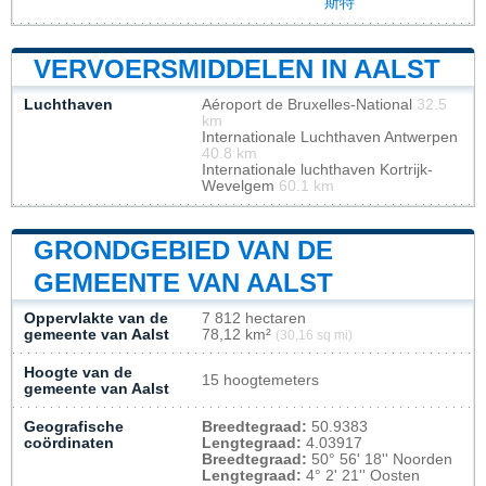
斯特
VERVOERSMIDDELEN IN AALST
Luchthaven
Aéroport de Bruxelles-National
32.5
km
Internationale Luchthaven Antwerpen
40.8 km
Internationale luchthaven Kortrijk-
Wevelgem
60.1 km
GRONDGEBIED VAN DE
GEMEENTE VAN AALST
Oppervlakte van de
7 812 hectaren
gemeente van Aalst
78,12 km²
(30,16 sq mi)
Hoogte van de
15 hoogtemeters
gemeente van Aalst
Geografische
Breedtegraad:
50.9383
coördinaten
Lengtegraad:
4.03917
Breedtegraad:
50° 56' 18'' Noorden
Lengtegraad:
4° 2' 21'' Oosten