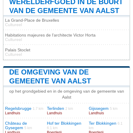
WERELDERFGOED IN DE BUURT
VAN DE GEMEENTE VAN AALST
La Grand-Place de Bruxelles
Cultureel
Habitations majeures de l'architecte Victor Horta
Cultureel
Palais Stoclet
Cultureel
DE OMGEVING VAN DE
GEMEENTE VAN AALST
op het grondgebied en in de omgeving van de gemeente van
Aalst
Regelsbrugge
Terlinden
Gijssegem
1.7 km
2 km
5 km
Landhuis
Landhuis
Landhuis
Château de
Hof ter Blokkingen
Ter Blokkingen
6.1
Gysegem
5 km
6.1 km
km
Landhuis
Boerderij
Boerderij