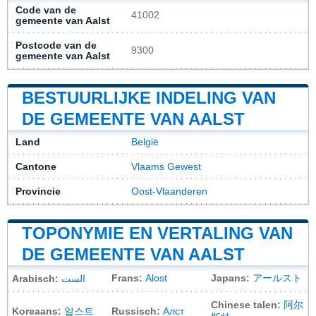
Code van de
41002
gemeente van Aalst
Postcode van de
9300
gemeente van Aalst
BESTUURLIJKE INDELING VAN
DE GEMEENTE VAN AALST
Land
België
Cantone
Vlaams Gewest
Provincie
Oost-Vlaanderen
TOPONYMIE EN VERTALING VAN
DE GEMEENTE VAN AALST
Frans:
Alost
Japans:
アールスト
Arabisch:
الست
Chinese talen:
阿尔
Koreaans:
알스트
Russisch:
Алст