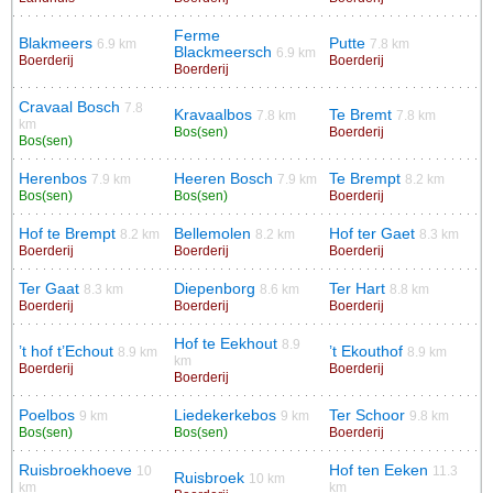
Ferme
Blakmeers
Putte
6.9 km
7.8 km
Blackmeersch
6.9 km
Boerderij
Boerderij
Boerderij
Cravaal Bosch
7.8
Kravaalbos
Te Bremt
7.8 km
7.8 km
km
Bos(sen)
Boerderij
Bos(sen)
Herenbos
Heeren Bosch
Te Brempt
7.9 km
7.9 km
8.2 km
Bos(sen)
Bos(sen)
Boerderij
Hof te Brempt
Bellemolen
Hof ter Gaet
8.2 km
8.2 km
8.3 km
Boerderij
Boerderij
Boerderij
Ter Gaat
Diepenborg
Ter Hart
8.3 km
8.6 km
8.8 km
Boerderij
Boerderij
Boerderij
Hof te Eekhout
8.9
’t hof t’Echout
’t Ekouthof
8.9 km
8.9 km
km
Boerderij
Boerderij
Boerderij
Poelbos
Liedekerkebos
Ter Schoor
9 km
9 km
9.8 km
Bos(sen)
Bos(sen)
Boerderij
Ruisbroekhoeve
Hof ten Eeken
10
11.3
Ruisbroek
10 km
km
km