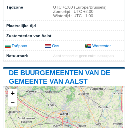
Tijdzone
UTC
+1:00 (Europe/Brussels)
Zomertijd : UTC +2:00
Wintertijd : UTC +1:00
Plaatselijke tijd
Zustersteden van Aalst
Габрово
Oss
Worcester
Natuurpark
Aalst behoort tot geen enkel natuurpark
DE BUURGEMEENTEN VAN DE
GEMEENTE VAN AALST
+
−