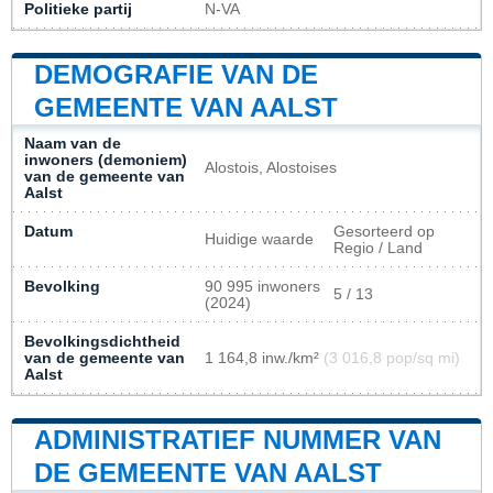
Politieke partij
N-VA
DEMOGRAFIE VAN DE
GEMEENTE VAN AALST
Naam van de
inwoners (demoniem)
Alostois, Alostoises
van de gemeente van
Aalst
Datum
Gesorteerd op
Huidige waarde
Regio / Land
Bevolking
90 995 inwoners
5 / 13
(2024)
Bevolkingsdichtheid
van de gemeente van
1 164,8 inw./km²
(3 016,8 pop/sq mi)
Aalst
ADMINISTRATIEF NUMMER VAN
DE GEMEENTE VAN AALST