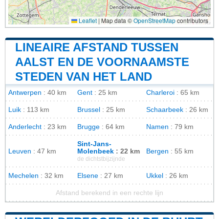
Leaflet
|
Map data ©
OpenStreetMap
contributors
LINEAIRE AFSTAND TUSSEN
AALST EN DE VOORNAAMSTE
STEDEN VAN HET LAND
Antwerpen
: 40 km
Gent
: 25 km
Charleroi
: 65 km
Luik
: 113 km
Brussel
: 25 km
Schaarbeek
: 26 km
Anderlecht
: 23 km
Brugge
: 64 km
Namen
: 79 km
Sint-Jans-
Leuven
: 47 km
Molenbeek
: 22 km
Bergen
: 55 km
de dichtstbijzijnde
Mechelen
: 32 km
Elsene
: 27 km
Ukkel
: 26 km
Afstand berekend in een rechte lijn