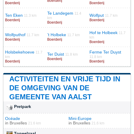
Boerderij
Boerderij
Boerderij
Te Landegem
11.4
Ten Eken
Wolfput
11.3 km
11.7 km
km
Boerderij
Boerderij
Boerderij
Hof te Holbeek
11.7
Wolfputhof
’t Holbeke
11.7 km
11.7 km
km
Boerderij
Boerderij
Boerderij
Holsbekehoeve
Ferme Ter Duyst
11.7
Ter Duist
11.8 km
km
11.8 km
Boerderij
Boerderij
Boerderij
ACTIVITEITEN EN VRIJE TIJD IN
DE OMGEVING VAN DE
GEMEENTE VAN AALST
Pretpark
Océade
Mini-Europe
in
Bruxelles
in
Bruxelles
21.6 km
21.6 km
Toneelzaal