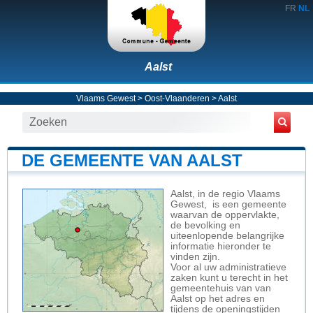
FR
NL
Aalst
Vlaams Gewest
>
Oost-Vlaanderen
>
Aalst
DE GEMEENTE VAN AALST
Aalst, in de regio Vlaams
Gewest, is een gemeente
waarvan de oppervlakte,
de bevolking en
uiteenlopende belangrijke
informatie hieronder te
vinden zijn.
Voor al uw administratieve
zaken kunt u terecht in het
gemeentehuis van van
Aalst op het adres en
tijdens de openingstijden