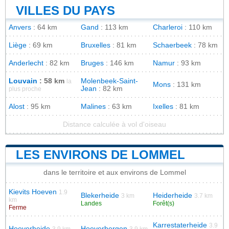
VILLES DU PAYS
Anvers
: 64 km
Gand
: 113 km
Charleroi
: 110 km
Liège
: 69 km
Bruxelles
: 81 km
Schaerbeek
: 78 km
Anderlecht
: 82 km
Bruges
: 146 km
Namur
: 93 km
Louvain
: 58 km
Molenbeek-Saint-
la
Mons
: 131 km
Jean
: 82 km
plus proche
Alost
: 95 km
Malines
: 63 km
Ixelles
: 81 km
Distance calculée à vol d'oiseau
LES ENVIRONS DE LOMMEL
dans le territoire et aux environs de Lommel
Kievits Hoeven
1.9
Blekerheide
Heiderheide
3 km
3.7 km
km
Landes
Forêt(s)
Ferme
Karrestaterheide
3.9
Hoeverheide
Hoeverbergen
3.9 km
3.9 km