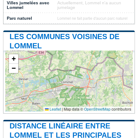
Villes jumelées avec
Actuellement, Lommel n'a aucun
Lommel
jumelage
Parc naturel
Lommel ne fait partie d'aucun parc naturel
LES COMMUNES VOISINES DE
LOMMEL
+
−
Leaflet
|
Map data ©
OpenStreetMap
contributors
DISTANCE LINÉAIRE ENTRE
LOMMEL ET LES PRINCIPALES