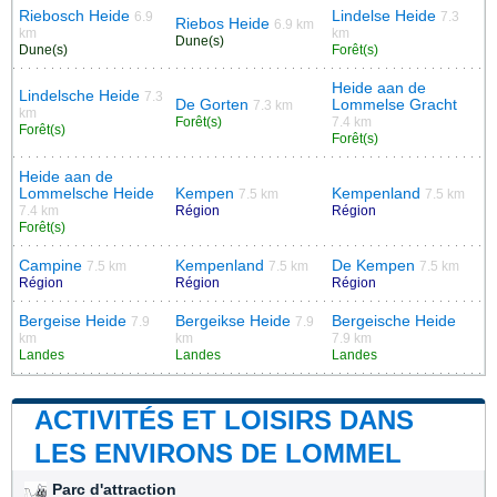
Riebosch Heide
Lindelse Heide
6.9
7.3
Riebos Heide
6.9 km
km
km
Dune(s)
Dune(s)
Forêt(s)
Heide aan de
Lindelsche Heide
7.3
De Gorten
Lommelse Gracht
7.3 km
km
Forêt(s)
7.4 km
Forêt(s)
Forêt(s)
Heide aan de
Lommelsche Heide
Kempen
Kempenland
7.5 km
7.5 km
7.4 km
Région
Région
Forêt(s)
Campine
Kempenland
De Kempen
7.5 km
7.5 km
7.5 km
Région
Région
Région
Bergeise Heide
Bergeikse Heide
Bergeische Heide
7.9
7.9
km
km
7.9 km
Landes
Landes
Landes
ACTIVITÉS ET LOISIRS DANS
LES ENVIRONS DE LOMMEL
Parc d'attraction