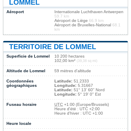
LOMMEL
Aéroport
Internationale Luchthaven Antwerpen
59.7 km
Aéroport de Liège
66.9 km
Aéroport de Bruxelles-National
68.1
km
TERRITOIRE DE LOMMEL
Superficie de Lommel
10 200 hectares
102,00 km²
(39,38 sq mi)
Altitude de Lommel
59 mètres d'altitude
Coordonnées
Latitude:
51.2333
géographiques
Longitude:
5.31667
Latitude:
51° 13' 60'' Nord
Longitude:
5° 19' 0'' Est
Fuseau horaire
UTC
+1:00 (Europe/Brussels)
Heure d'été : UTC +2:00
Heure d'hiver : UTC +1:00
Heure locale