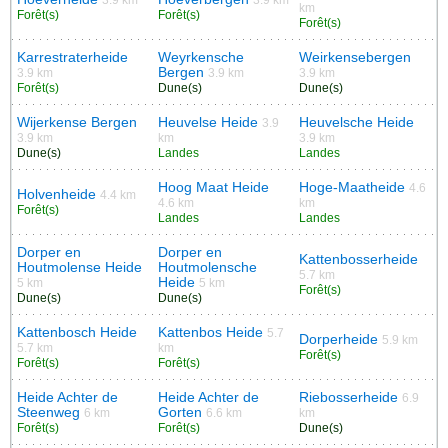
km
Forêt(s)
Forêt(s)
Forêt(s)
Karrestraterheide
Weyrkensche
Weirkensebergen
Bergen
3.9 km
3.9 km
3.9 km
Forêt(s)
Dune(s)
Dune(s)
Wijerkense Bergen
Heuvelse Heide
Heuvelsche Heide
3.9
3.9 km
km
3.9 km
Dune(s)
Landes
Landes
Hoog Maat Heide
Hoge-Maatheide
4.6
Holvenheide
4.4 km
4.6 km
km
Forêt(s)
Landes
Landes
Dorper en
Dorper en
Kattenbosserheide
Houtmolense Heide
Houtmolensche
5.7 km
Heide
5 km
5 km
Forêt(s)
Dune(s)
Dune(s)
Kattenbosch Heide
Kattenbos Heide
5.7
Dorperheide
5.9 km
5.7 km
km
Forêt(s)
Forêt(s)
Forêt(s)
Heide Achter de
Heide Achter de
Riebosserheide
6.9
Steenweg
Gorten
6 km
6.6 km
km
Forêt(s)
Forêt(s)
Dune(s)