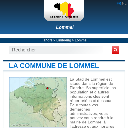
FR
NL
Lommel
Flandre
>
Limbourg
>
Lommel
LA COMMUNE DE LOMMEL
La Stad de Lommel est
située dans la région de
Flandre. Sa superficie, sa
population et d'autres
informations clés sont
répertoriées ci-dessous.
Pour toutes vos
démarches
administratives, vous
pouvez vous rendre à la
mairie de Lommel à
l'adresse et aux horaires