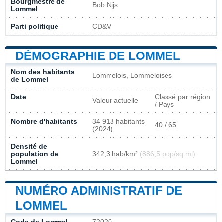
Bourgmestre de
Bob Nijs
Lommel
Parti politique
CD&V
DÉMOGRAPHIE DE LOMMEL
Nom des habitants
Lommelois, Lommeloises
de Lommel
Date
Classé par région
Valeur actuelle
/ Pays
Nombre d'habitants
34 913 habitants
40 / 65
(2024)
Densité de
population de
342,3 hab/km²
(886,5 pop/sq mi)
Lommel
NUMÉRO ADMINISTRATIF DE
LOMMEL
Code de Lommel
72020