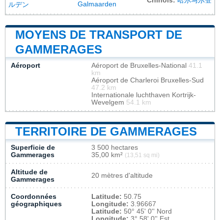
Chinois:
哈尔马尔登
Galmaarden
ルデン
MOYENS DE TRANSPORT DE
GAMMERAGES
Aéroport
Aéroport de Bruxelles-National
41.1
km
Aéroport de Charleroi Bruxelles-Sud
47.2 km
Internationale luchthaven Kortrijk-
Wevelgem
54.1 km
TERRITOIRE DE GAMMERAGES
Superficie de
3 500 hectares
Gammerages
35,00 km²
(13,51 sq mi)
Altitude de
20 mètres d'altitude
Gammerages
Coordonnées
Latitude:
50.75
géographiques
Longitude:
3.96667
Latitude:
50° 45' 0'' Nord
Longitude:
3° 58' 0'' Est