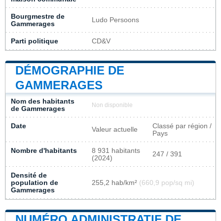
Bourgmestre de
Ludo Persoons
Gammerages
Parti politique
CD&V
DÉMOGRAPHIE DE
GAMMERAGES
Nom des habitants
Non disponible
de Gammerages
Date
Classé par région /
Valeur actuelle
Pays
Nombre d'habitants
8 931 habitants
247 / 391
(2024)
Densité de
population de
255,2 hab/km²
(660,9 pop/sq mi)
Gammerages
NUMÉRO ADMINISTRATIF DE