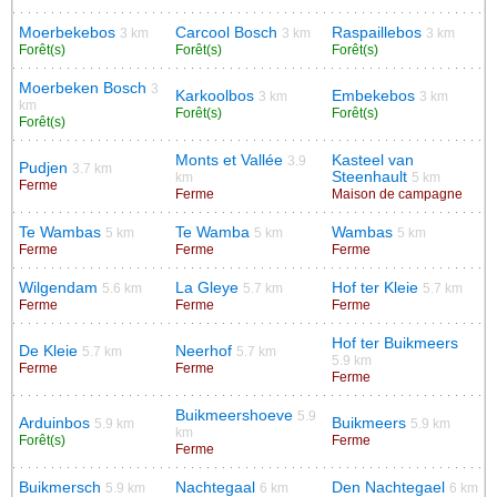
Moerbekebos
Carcool Bosch
Raspaillebos
3 km
3 km
3 km
Forêt(s)
Forêt(s)
Forêt(s)
Moerbeken Bosch
3
Karkoolbos
Embekebos
3 km
3 km
km
Forêt(s)
Forêt(s)
Forêt(s)
Monts et Vallée
Kasteel van
3.9
Pudjen
3.7 km
Steenhault
km
5 km
Ferme
Ferme
Maison de campagne
Te Wambas
Te Wamba
Wambas
5 km
5 km
5 km
Ferme
Ferme
Ferme
Wilgendam
La Gleye
Hof ter Kleie
5.6 km
5.7 km
5.7 km
Ferme
Ferme
Ferme
Hof ter Buikmeers
De Kleie
Neerhof
5.7 km
5.7 km
5.9 km
Ferme
Ferme
Ferme
Buikmeershoeve
5.9
Arduinbos
Buikmeers
5.9 km
5.9 km
km
Forêt(s)
Ferme
Ferme
Buikmersch
Nachtegaal
Den Nachtegael
5.9 km
6 km
6 km