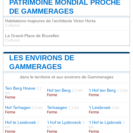
PATRIMOINE MONDIAL PROCHE
DE GAMMERAGES
Habitations majeures de l'architecte Victor Horta
Culturel
La Grand-Place de Bruxelles
Culturel
LES ENVIRONS DE
GAMMERAGES
dans le territoire et aux environs de Gammerages
Ten Berg Hoeve
2.2
Hof ten Berg
’t Hof ten Berg
2.2 km
2.2 km
km
Ferme
Ferme
Ferme
Hof Terhagen
Terhaegen
’t Leisbroek
2.3 km
2.3 km
3 km
Ferme
Ferme
Ferme
Hof te Leisbroek
’t hof te Lysbroeck
’t Hof te Lijsbroek
3
3
3
km
km
km
Ferme
Ferme
Ferme