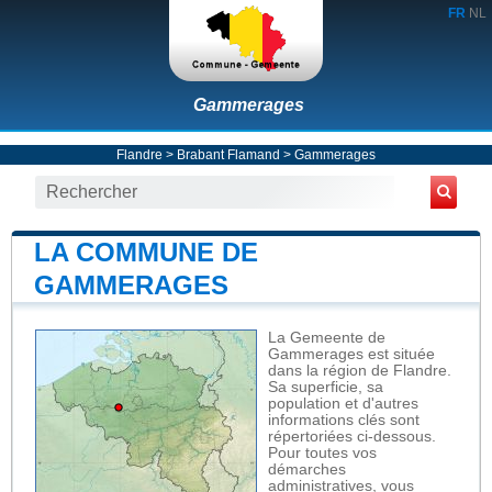
FR
NL
Gammerages
Flandre
>
Brabant Flamand
>
Gammerages
LA COMMUNE DE
GAMMERAGES
La Gemeente de
Gammerages est située
dans la région de Flandre.
Sa superficie, sa
population et d'autres
informations clés sont
répertoriées ci-dessous.
Pour toutes vos
démarches
administratives, vous