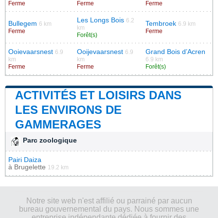
Ferme
Ferme
Ferme
Les Longs Bois
6.2
Bullegem
Tembroek
6 km
6.9 km
km
Ferme
Ferme
Forêt(s)
Ooievaarsnest
Ooijevaarsnest
Grand Bois d’Acren
6.9
6.9
km
km
6.9 km
Ferme
Ferme
Forêt(s)
ACTIVITÉS ET LOISIRS DANS
LES ENVIRONS DE
GAMMERAGES
Parc zoologique
Pairi Daiza
à
Brugelette
19.2 km
Notre site web n'est affilié ou parrainé par aucun
bureau gouvernemental du pays. Nous sommes une
entreprise indépendante dédiée à fournir des