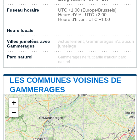
Fuseau horaire
UTC
+1:00 (Europe/Brussels)
Heure d'été : UTC +2:00
Heure d'hiver : UTC +1:00
Heure locale
Villes jumelées avec
Actuellement, Gammerages n'a aucun
Gammerages
jumelage
Parc naturel
Gammerages ne fait partie d'aucun parc
naturel
LES COMMUNES VOISINES DE
GAMMERAGES
+
−