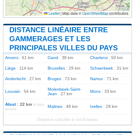
Leaflet
|
Map data ©
OpenStreetMap
contributors
DISTANCE LINÉAIRE ENTRE
GAMMERAGES ET LES
PRINCIPALES VILLES DU PAYS
Anvers
: 61 km
Gand
: 38 km
Charleroi
: 50 km
Liège
: 114 km
Bruxelles
: 29 km
Schaerbeek
: 31 km
Anderlecht
: 27 km
Bruges
: 73 km
Namur
: 71 km
Molenbeek-Saint-
Louvain
: 54 km
Mons
: 33 km
Jean
: 27 km
Alost
: 22 km
la plus
Malines
: 48 km
Ixelles
: 29 km
proche
Distance calculée à vol d'oiseau