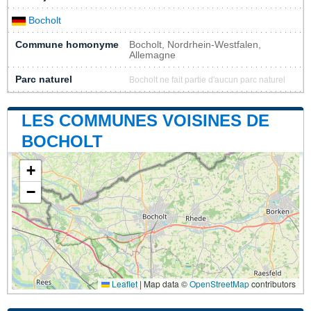
Bocholt
Commune homonyme
Bocholt, Nordrhein-Westfalen,
Allemagne
Parc naturel
Bocholt ne fait partie d'aucun parc naturel
LES COMMUNES VOISINES DE
BOCHOLT
+
−
Leaflet
|
Map data ©
OpenStreetMap
contributors