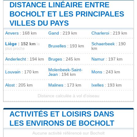
DISTANCE LINÉAIRE ENTRE
BOCHOLT ET LES PRINCIPALES
VILLES DU PAYS
Anvers
: 168 km
Gand
: 219 km
Charleroi
: 219 km
Liège
: 152 km
Schaerbeek
: 190
la
Bruxelles
: 193 km
km
plus proche
Anderlecht
: 194 km
Bruges
: 245 km
Namur
: 197 km
Molenbeek-Saint-
Louvain
: 170 km
Mons
: 243 km
Jean
: 194 km
Alost
: 205 km
Malines
: 173 km
Ixelles
: 193 km
Distance calculée à vol d'oiseau
ACTIVITÉS ET LOISIRS DANS
LES ENVIRONS DE BOCHOLT
Aucune activité référencé sur Bocholt