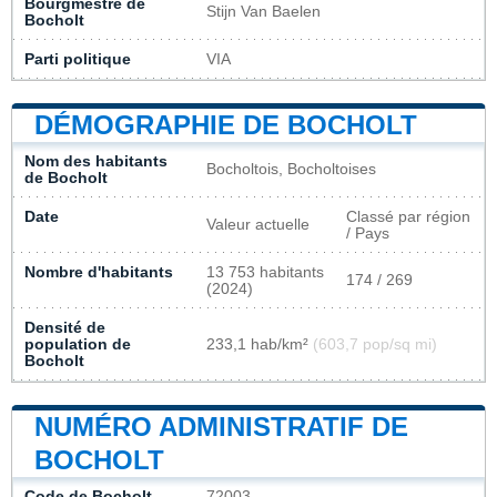
Bourgmestre de
Stijn Van Baelen
Bocholt
Parti politique
VIA
DÉMOGRAPHIE DE BOCHOLT
Nom des habitants
Bocholtois, Bocholtoises
de Bocholt
Date
Classé par région
Valeur actuelle
/ Pays
Nombre d'habitants
13 753 habitants
174 / 269
(2024)
Densité de
population de
233,1 hab/km²
(603,7 pop/sq mi)
Bocholt
NUMÉRO ADMINISTRATIF DE
BOCHOLT
Code de Bocholt
72003