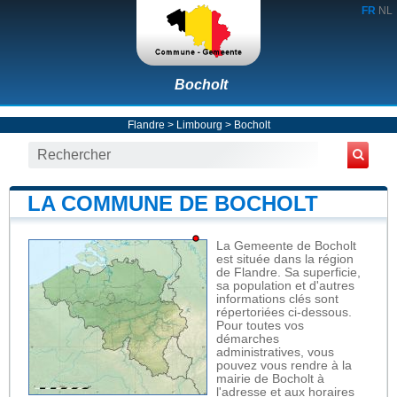
FR
NL
Bocholt
Flandre
>
Limbourg
>
Bocholt
LA COMMUNE DE BOCHOLT
La Gemeente de Bocholt
est située dans la région
de Flandre. Sa superficie,
sa population et d'autres
informations clés sont
répertoriées ci-dessous.
Pour toutes vos
démarches
administratives, vous
pouvez vous rendre à la
mairie de Bocholt à
l'adresse et aux horaires