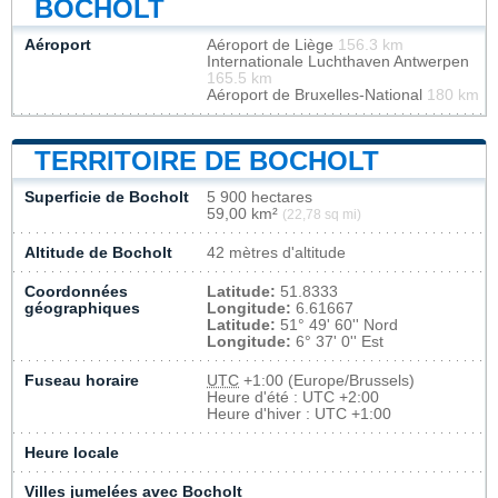
BOCHOLT
Aéroport
Aéroport de Liège
156.3 km
Internationale Luchthaven Antwerpen
165.5 km
Aéroport de Bruxelles-National
180 km
TERRITOIRE DE BOCHOLT
Superficie de Bocholt
5 900 hectares
59,00 km²
(22,78 sq mi)
Altitude de Bocholt
42 mètres d'altitude
Coordonnées
Latitude:
51.8333
géographiques
Longitude:
6.61667
Latitude:
51° 49' 60'' Nord
Longitude:
6° 37' 0'' Est
Fuseau horaire
UTC
+1:00 (Europe/Brussels)
Heure d'été : UTC +2:00
Heure d'hiver : UTC +1:00
Heure locale
Villes jumelées avec Bocholt