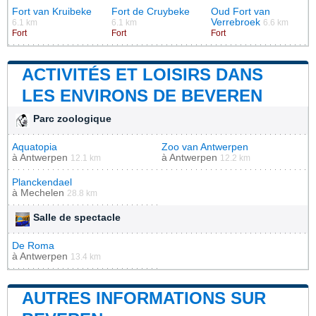
Fort van Kruibeke
Fort de Cruybeke
Oud Fort van
Verrebroek
6.1 km
6.1 km
6.6 km
Fort
Fort
Fort
ACTIVITÉS ET LOISIRS DANS
LES ENVIRONS DE BEVEREN
Parc zoologique
Aquatopia
Zoo van Antwerpen
à
Antwerpen
à
Antwerpen
12.1 km
12.2 km
Planckendael
à
Mechelen
28.8 km
Salle de spectacle
De Roma
à
Antwerpen
13.4 km
AUTRES INFORMATIONS SUR