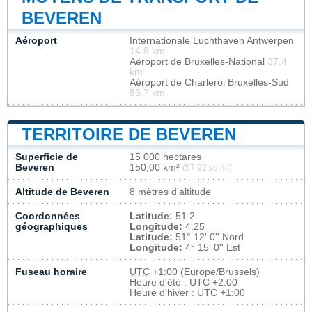
BEVEREN
Aéroport
Internationale Luchthaven Antwerpen
14.9 km
Aéroport de Bruxelles-National
37.4
km
Aéroport de Charleroi Bruxelles-Sud
83.7 km
TERRITOIRE DE BEVEREN
Superficie de
15 000 hectares
Beveren
150,00 km²
(57,92 sq mi)
Altitude de Beveren
8 mètres d'altitude
Coordonnées
Latitude:
51.2
géographiques
Longitude:
4.25
Latitude:
51° 12' 0'' Nord
Longitude:
4° 15' 0'' Est
Fuseau horaire
UTC
+1:00 (Europe/Brussels)
Heure d'été : UTC +2:00
Heure d'hiver : UTC +1:00