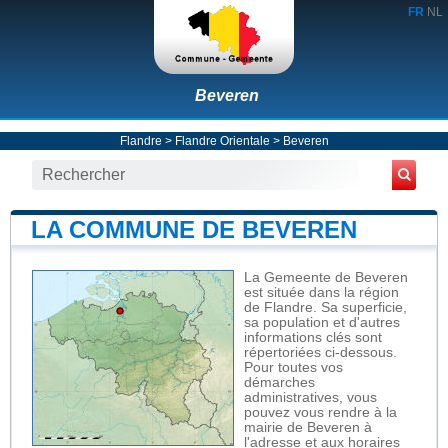
FR
NL
Beveren
Flandre
>
Flandre Orientale
>
Beveren
LA COMMUNE DE BEVEREN
La Gemeente de Beveren
est située dans la région
de Flandre. Sa superficie,
sa population et d'autres
informations clés sont
répertoriées ci-dessous.
Pour toutes vos
démarches
administratives, vous
pouvez vous rendre à la
mairie de Beveren à
l'adresse et aux horaires