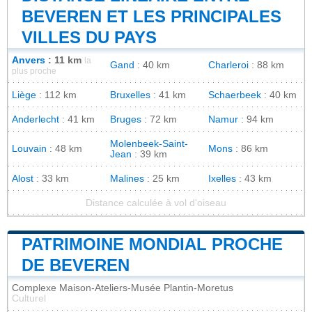
BEVEREN ET LES PRINCIPALES
VILLES DU PAYS
Anvers
: 11 km
la
Gand
: 40 km
Charleroi
: 88 km
plus proche
Liège
: 112 km
Bruxelles
: 41 km
Schaerbeek
: 40 km
Anderlecht
: 41 km
Bruges
: 72 km
Namur
: 94 km
Molenbeek-Saint-
Louvain
: 48 km
Mons
: 86 km
Jean
: 39 km
Alost
: 33 km
Malines
: 25 km
Ixelles
: 43 km
Distance calculée à vol d'oiseau
PATRIMOINE MONDIAL PROCHE
DE BEVEREN
Complexe Maison-Ateliers-Musée Plantin-Moretus
Culturel