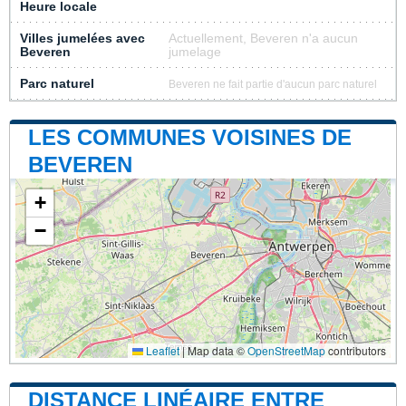
Heure locale
Villes jumelées avec
Actuellement, Beveren n'a aucun
Beveren
jumelage
Parc naturel
Beveren ne fait partie d'aucun parc naturel
LES COMMUNES VOISINES DE
BEVEREN
+
−
Leaflet
|
Map data ©
OpenStreetMap
contributors
DISTANCE LINÉAIRE ENTRE