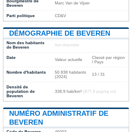
Bourgmestre de
Marc Van de Vijver
Beveren
Parti politique
CD&V
DÉMOGRAPHIE DE BEVEREN
Nom des habitants
Non disponible
de Beveren
Date
Classé par région
Valeur actuelle
/ Pays
Nombre d'habitants
50 838 habitants
13 / 31
(2024)
Densité de
population de
338,9 hab/km²
(877,8 pop/sq mi)
Beveren
NUMÉRO ADMINISTRATIF DE
BEVEREN
Code de Beveren
46003