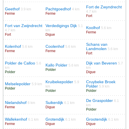
Fort de Zwyndrecht
Geethof
Pachtgoedhof
3.9 km
4 km
4.7 km
Ferme
Ferme
Fort
Fort van Zwijndrecht
Verdedigings Dijk
5.1
Koolhof
5.6 km
4.7 km
km
Ferme
Fort
Digue
Schans van
Kolenhof
Coolenhof
5.6 km
5.6 km
Landmolen
5.6 km
Ferme
Ferme
Fort
Polder de Calloo
Dijk van Beveren
5.6
5.7
Kallo Polder
5.6 km
km
km
Polder
Polder
Digue
Kruibekepolder
Cruybeke Broek
5.9
Melselepolder
5.9 km
Polder
km
5.9 km
Polder
Polder
Polder
De Graspolder
6.1
Nielandshof
Suikerdijk
6 km
6.1 km
km
Ferme
Digue
Polder
Wallekenhof
Grotendijk
Grootendijk
6.1 km
6.1 km
6.1 km
Ferme
Digue
Digue