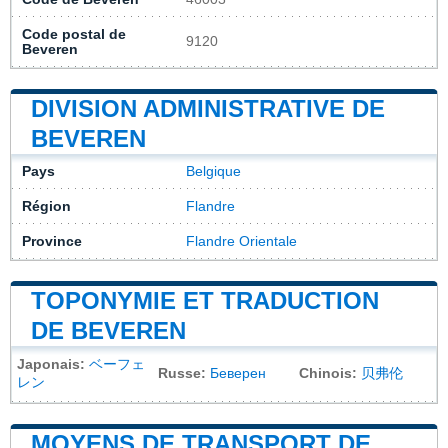
Code postal de
9120
Beveren
DIVISION ADMINISTRATIVE DE
BEVEREN
Pays
Belgique
Région
Flandre
Province
Flandre Orientale
TOPONYMIE ET TRADUCTION
DE BEVEREN
Japonais:
ベーフェ
Russe:
Беверен
Chinois:
贝弗伦
レン
MOYENS DE TRANSPORT DE