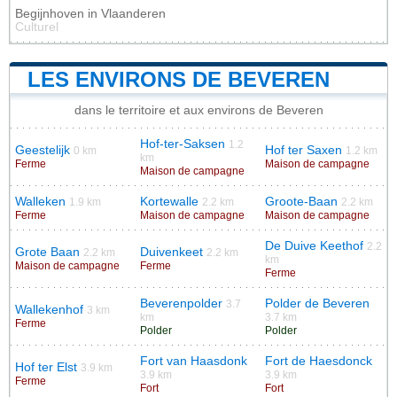
Begijnhoven in Vlaanderen
Culturel
LES ENVIRONS DE BEVEREN
dans le territoire et aux environs de Beveren
Hof-ter-Saksen
1.2
Geestelijk
Hof ter Saxen
0 km
1.2 km
km
Ferme
Maison de campagne
Maison de campagne
Walleken
Kortewalle
Groote-Baan
1.9 km
2.2 km
2.2 km
Ferme
Maison de campagne
Maison de campagne
De Duive Keethof
2.2
Grote Baan
Duivenkeet
2.2 km
2.2 km
km
Maison de campagne
Ferme
Ferme
Beverenpolder
Polder de Beveren
3.7
Wallekenhof
3 km
km
3.7 km
Ferme
Polder
Polder
Fort van Haasdonk
Fort de Haesdonck
Hof ter Elst
3.9 km
3.9 km
3.9 km
Ferme
Fort
Fort