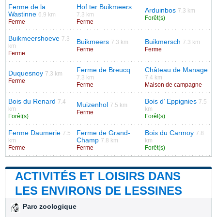
Ferme de la
Hof ter Buikmeers
Arduinbos
7.3 km
Wastinne
6.9 km
7.3 km
Forêt(s)
Ferme
Ferme
Buikmeershoeve
7.3
Buikmeers
Buikmersch
7.3 km
7.3 km
km
Ferme
Ferme
Ferme
Ferme de Breucq
Château de Manage
Duquesnoy
7.3 km
7.3 km
7.4 km
Ferme
Ferme
Maison de campagne
Bois du Renard
Bois d’ Eppignies
7.4
7.5
Muizenhol
7.5 km
km
km
Ferme
Forêt(s)
Forêt(s)
Ferme Daumerie
Ferme de Grand-
Bois du Carmoy
7.5
7.8
Champ
km
7.8 km
km
Ferme
Ferme
Forêt(s)
ACTIVITÉS ET LOISIRS DANS
LES ENVIRONS DE LESSINES
Parc zoologique