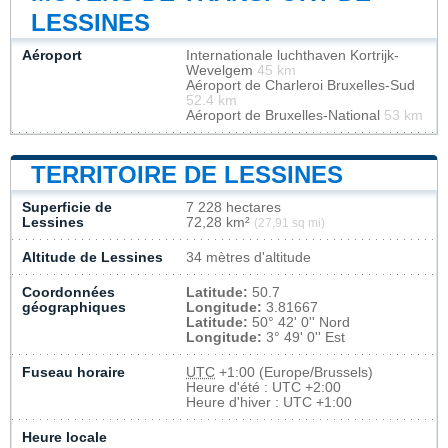
LESSINES
Aéroport
Internationale luchthaven Kortrijk-
Wevelgem
45 km
Aéroport de Charleroi Bruxelles-Sud
52.4 km
Aéroport de Bruxelles-National
53 km
TERRITOIRE DE LESSINES
Superficie de
7 228 hectares
Lessines
72,28 km²
(27,91 sq mi)
Altitude de Lessines
34 mètres d'altitude
Coordonnées
Latitude:
50.7
géographiques
Longitude:
3.81667
Latitude:
50° 42' 0'' Nord
Longitude:
3° 49' 0'' Est
Fuseau horaire
UTC
+1:00 (Europe/Brussels)
Heure d'été : UTC +2:00
Heure d'hiver : UTC +1:00
Heure locale