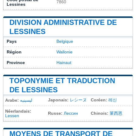
7860
Lessines
DIVISION ADMINISTRATIVE DE
LESSINES
Pays
Belgique
Région
Wallonie
Province
Hainaut
TOPONYMIE ET TRADUCTION
DE LESSINES
Japonais:
レシーヌ
Coréen:
레신
Arabe:
ليسينيه
Néerlandais:
Russe:
Лессин
Chinois:
莱西恩
Lessen
MOYENS DE TRANSPORT DE