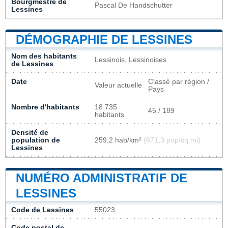
Bourgmestre de
Pascal De Handschutter
Lessines
DÉMOGRAPHIE DE LESSINES
Nom des habitants
Lessinois, Lessinoises
de Lessines
Date
Classé par région /
Valeur actuelle
Pays
Nombre d'habitants
18 735
45 / 189
habitants
Densité de
population de
259,2 hab/km²
(671,3 pop/sq mi)
Lessines
NUMÉRO ADMINISTRATIF DE
LESSINES
Code de Lessines
55023
Code postal de