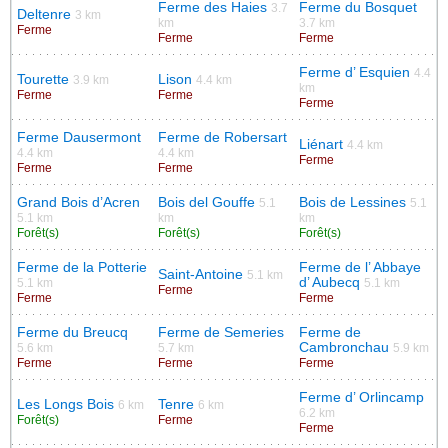
Ferme des Haies
Ferme du Bosquet
3.7
Deltenre
3 km
km
3.7 km
Ferme
Ferme
Ferme
Ferme d’ Esquien
4.4
Tourette
Lison
3.9 km
4.4 km
km
Ferme
Ferme
Ferme
Ferme Dausermont
Ferme de Robersart
Liénart
4.4 km
4.4 km
4.4 km
Ferme
Ferme
Ferme
Grand Bois d’Acren
Bois del Gouffe
Bois de Lessines
5.1
5.1
5.1 km
km
km
Forêt(s)
Forêt(s)
Forêt(s)
Ferme de la Potterie
Ferme de l’ Abbaye
Saint-Antoine
5.1 km
d’ Aubecq
5.1 km
5.1 km
Ferme
Ferme
Ferme
Ferme du Breucq
Ferme de Semeries
Ferme de
Cambronchau
5.6 km
5.7 km
5.9 km
Ferme
Ferme
Ferme
Ferme d’ Orlincamp
Les Longs Bois
Tenre
6 km
6 km
6.2 km
Forêt(s)
Ferme
Ferme