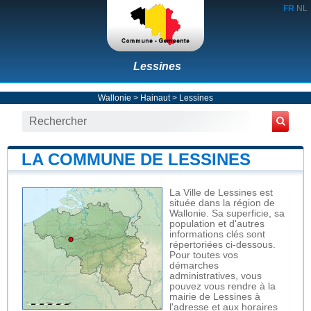
FR
NL
Lessines
Wallonie
>
Hainaut
>
Lessines
LA COMMUNE DE LESSINES
La Ville de Lessines est
située dans la région de
Wallonie. Sa superficie, sa
population et d'autres
informations clés sont
répertoriées ci-dessous.
Pour toutes vos
démarches
administratives, vous
pouvez vous rendre à la
mairie de Lessines à
l'adresse et aux horaires