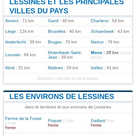
LESSINES ET LES PRINCIPALES
VILLES DU PAYS
Anvers
: 71 km
Gand
: 40 km
Charleroi
: 54 km
Liège
: 124 km
Bruxelles
: 40 km
Schaerbeek
: 43 km
Anderlecht
: 39 km
Bruges
: 70 km
Namur
: 78 km
Molenbeek-Saint-
Mons
: 29 km
la plus
Louvain
: 66 km
Jean
: 39 km
proche
Alost
: 31 km
Malines
: 59 km
Ixelles
: 41 km
Distance calculée à vol d'oiseau
LES ENVIRONS DE LESSINES
dans le territoire et aux environs de Lessines
Ferme de la Fosse
Poquet
Gaillant
2.2 km
3 km
1.9 km
Ferme
Ferme
Ferme