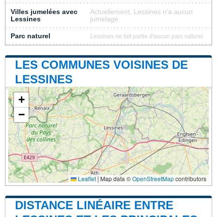
Villes jumelées avec
Actuellement, Lessines n'a aucun
Lessines
jumelage
Parc naturel
Lessines ne fait partie d'aucun parc naturel
LES COMMUNES VOISINES DE
LESSINES
+
−
Leaflet
|
Map data ©
OpenStreetMap
contributors
DISTANCE LINÉAIRE ENTRE