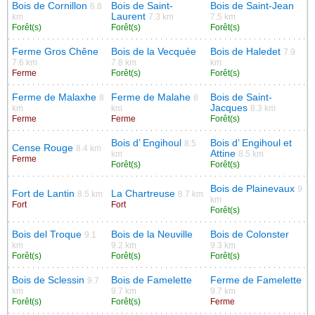
Bois de Cornillon
Bois de Saint-
Bois de Saint-Jean
6.8
Laurent
km
7.3 km
7.5 km
Forêt(s)
Forêt(s)
Forêt(s)
Ferme Gros Chêne
Bois de la Vecquée
Bois de Haledet
7.9
7.6 km
7.8 km
km
Ferme
Forêt(s)
Forêt(s)
Ferme de Malaxhe
Ferme de Malahe
Bois de Saint-
8
8
Jacques
km
km
8.3 km
Ferme
Ferme
Forêt(s)
Bois d’ Engihoul
Bois d’ Engihoul et
8.5
Cense Rouge
8.4 km
Attine
km
8.5 km
Ferme
Forêt(s)
Forêt(s)
Bois de Plainevaux
9
Fort de Lantin
La Chartreuse
8.5 km
8.7 km
km
Fort
Fort
Forêt(s)
Bois del Troque
Bois de la Neuville
Bois de Colonster
9.1
km
9.2 km
9.3 km
Forêt(s)
Forêt(s)
Forêt(s)
Bois de Sclessin
Bois de Famelette
Ferme de Famelette
9.7
km
9.7 km
9.7 km
Forêt(s)
Forêt(s)
Ferme