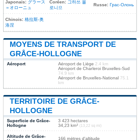
Japonais:
グラース
Coréen:
그하쓰 올
Russe:
Грас-Олонь
＝オローニュ
로니으
Chinois:
格拉斯-奥
洛涅
MOYENS DE TRANSPORT DE
GRÂCE-HOLLOGNE
Aéroport
Aéroport de Liège
2.4 km
Aéroport de Charleroi Bruxelles-Sud
74.9 km
Aéroport de Bruxelles-National
75.1
km
TERRITOIRE DE GRÂCE-
HOLLOGNE
Superficie de Grâce-
3 423 hectares
Hollogne
34,23 km²
(13,22 sq mi)
Altitude de Grâce-
166 mètres d'altitude