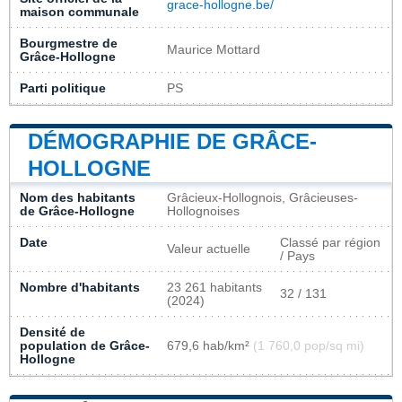
grace-hollogne.be/
maison communale
Bourgmestre de
Maurice Mottard
Grâce-Hollogne
Parti politique
PS
DÉMOGRAPHIE DE GRÂCE-
HOLLOGNE
Nom des habitants
Grâcieux-Hollognois, Grâcieuses-
de Grâce-Hollogne
Hollognoises
Date
Classé par région
Valeur actuelle
/ Pays
Nombre d'habitants
23 261 habitants
32 / 131
(2024)
Densité de
population de Grâce-
679,6 hab/km²
(1 760,0 pop/sq mi)
Hollogne