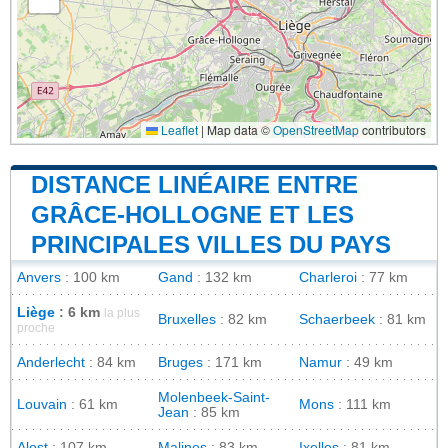
Leaflet
|
Map data ©
OpenStreetMap
contributors
DISTANCE LINÉAIRE ENTRE
GRÂCE-HOLLOGNE ET LES
PRINCIPALES VILLES DU PAYS
Anvers
: 100 km
Gand
: 132 km
Charleroi
: 77 km
Liège
: 6 km
la plus
Bruxelles
: 82 km
Schaerbeek
: 81 km
proche
Anderlecht
: 84 km
Bruges
: 171 km
Namur
: 49 km
Molenbeek-Saint-
Louvain
: 61 km
Mons
: 111 km
Jean
: 85 km
Alost
: 107 km
Malines
: 83 km
Ixelles
: 81 km