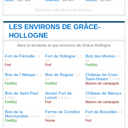
Distance calculée à vol d'oiseau
LES ENVIRONS DE GRÂCE-
HOLLOGNE
dans le territoire et aux environs de Grâce-Hollogne
Fort de Flémalle
Fort de Hollogne
Bois des Moines
1.9
2.1
4.8
km
km
km
Fort
Fort
Forêt(s)
Bois de l’ Abbaye
Bois de Rognac
Château de Croix-
5.5
5.5
Saint-Hubert
km
km
5.5 km
Forêt(s)
Forêt(s)
Maison de campagne
Bois de Saint-Paul
Ancien Fort de
Château de Waroux
Loncin
5.8 km
5.9 km
5.9 km
Forêt(s)
Fort
Maison de campagne
Bois de la
Ferme de Cornillon
Fort de Boncelles
6.8
Marchandise
6.2 km
6.8 km
km
Forêt(s)
Ferme
Fort