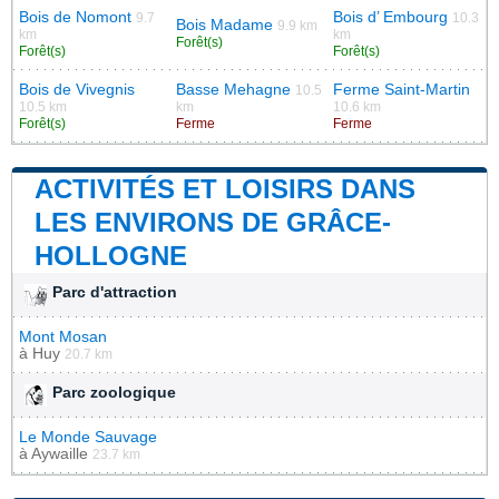
Bois de Nomont
Bois d’ Embourg
9.7
10.3
Bois Madame
9.9 km
km
km
Forêt(s)
Forêt(s)
Forêt(s)
Bois de Vivegnis
Basse Mehagne
Ferme Saint-Martin
10.5
10.5 km
km
10.6 km
Forêt(s)
Ferme
Ferme
ACTIVITÉS ET LOISIRS DANS
LES ENVIRONS DE GRÂCE-
HOLLOGNE
Parc d'attraction
Mont Mosan
à
Huy
20.7 km
Parc zoologique
Le Monde Sauvage
à
Aywaille
23.7 km