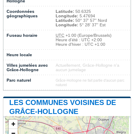
Hollogne
Coordonnées
Latitude:
50.6325
géographiques
Longitude:
5.47694
Latitude:
50° 37' 57'' Nord
Longitude:
5° 28' 37'' Est
Fuseau horaire
UTC
+1:00 (Europe/Brussels)
Heure d'été : UTC +2:00
Heure d'hiver : UTC +1:00
Heure locale
Villes jumelées avec
Actuellement, Grâce-Hollogne n'a
Grâce-Hollogne
aucun jumelage
Parc naturel
Grâce-Hollogne ne fait partie d'aucun parc
naturel
LES COMMUNES VOISINES DE
GRÂCE-HOLLOGNE
+
−