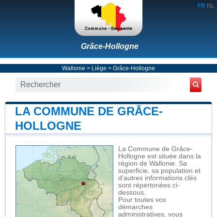
FR
NL
Grâce-Hollogne
Wallonie
>
Liège
>
Grâce-Hollogne
LA COMMUNE DE GRÂCE-
HOLLOGNE
La Commune de Grâce-
Hollogne est située dans la
région de Wallonie. Sa
superficie, sa population et
d'autres informations clés
sont répertoriées ci-
dessous.
Pour toutes vos
démarches
administratives, vous