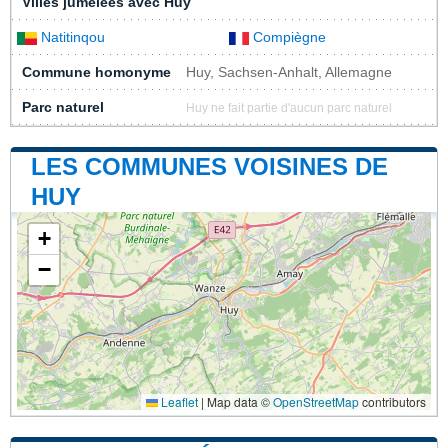
Villes jumelées avec Huy
Natitinqou
Compiègne
Commune homonyme
Huy, Sachsen-Anhalt, Allemagne
Parc naturel
Huy ne fait partie d'aucun parc naturel
LES COMMUNES VOISINES DE
HUY
+
−
Leaflet
|
Map data ©
OpenStreetMap
contributors