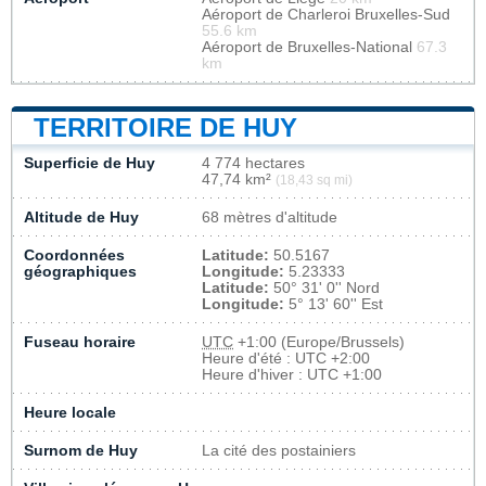
Aéroport de Charleroi Bruxelles-Sud
55.6 km
Aéroport de Bruxelles-National
67.3
km
TERRITOIRE DE HUY
Superficie de Huy
4 774 hectares
47,74 km²
(18,43 sq mi)
Altitude de Huy
68 mètres d'altitude
Coordonnées
Latitude:
50.5167
géographiques
Longitude:
5.23333
Latitude:
50° 31' 0'' Nord
Longitude:
5° 13' 60'' Est
Fuseau horaire
UTC
+1:00 (Europe/Brussels)
Heure d'été : UTC +2:00
Heure d'hiver : UTC +1:00
Heure locale
Surnom de Huy
La cité des postainiers