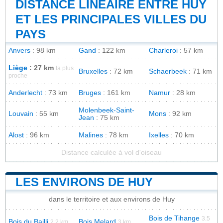
DISTANCE LINÉAIRE ENTRE HUY
ET LES PRINCIPALES VILLES DU
PAYS
Anvers
: 98 km
Gand
: 122 km
Charleroi
: 57 km
Liège
: 27 km
la plus
Bruxelles
: 72 km
Schaerbeek
: 71 km
proche
Anderlecht
: 73 km
Bruges
: 161 km
Namur
: 28 km
Molenbeek-Saint-
Louvain
: 55 km
Mons
: 92 km
Jean
: 75 km
Alost
: 96 km
Malines
: 78 km
Ixelles
: 70 km
Distance calculée à vol d'oiseau
LES ENVIRONS DE HUY
dans le territoire et aux environs de Huy
Bois de Tihange
3.5
Bois du Bailli
Bois Melard
2.2 km
3 km