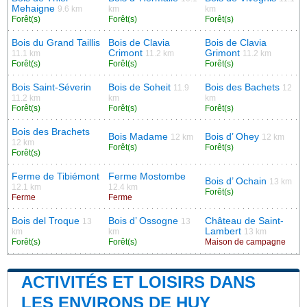
Mehaigne
9.6 km
km
km
Forêt(s)
Forêt(s)
Forêt(s)
Bois du Grand Taillis
Bois de Clavia
Bois de Clavia
Crimont
Grimont
11.1 km
11.2 km
11.2 km
Forêt(s)
Forêt(s)
Forêt(s)
Bois Saint-Séverin
Bois de Soheit
Bois des Bachets
11.9
12
11.2 km
km
km
Forêt(s)
Forêt(s)
Forêt(s)
Bois des Brachets
Bois Madame
Bois d’ Ohey
12 km
12 km
12 km
Forêt(s)
Forêt(s)
Forêt(s)
Ferme de Tibiémont
Ferme Mostombe
Bois d’ Ochain
13 km
12.1 km
12.4 km
Forêt(s)
Ferme
Ferme
Bois del Troque
Bois d’ Ossogne
Château de Saint-
13
13
Lambert
km
km
13 km
Forêt(s)
Forêt(s)
Maison de campagne
ACTIVITÉS ET LOISIRS DANS
LES ENVIRONS DE HUY