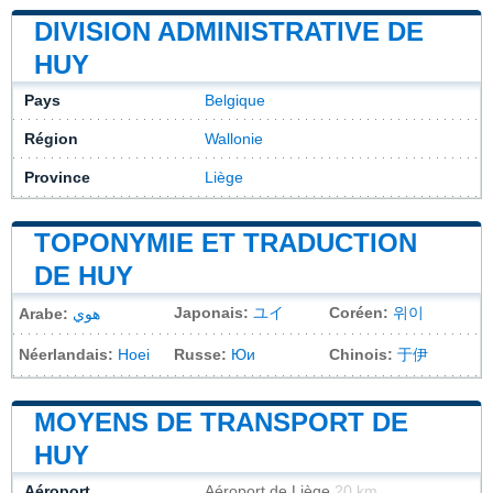
DIVISION ADMINISTRATIVE DE
HUY
Pays
Belgique
Région
Wallonie
Province
Liège
TOPONYMIE ET TRADUCTION
DE HUY
Japonais:
ユイ
Coréen:
위이
Arabe:
هوي
Néerlandais:
Hoei
Russe:
Юи
Chinois:
于伊
MOYENS DE TRANSPORT DE
HUY
Aéroport
Aéroport de Liège
20 km