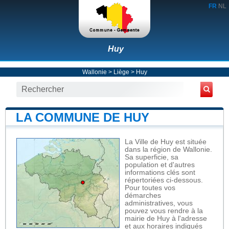
FR
NL
Huy
Wallonie
>
Liège
>
Huy
LA COMMUNE DE HUY
La Ville de Huy est située
dans la région de Wallonie.
Sa superficie, sa
population et d'autres
informations clés sont
répertoriées ci-dessous.
Pour toutes vos
démarches
administratives, vous
pouvez vous rendre à la
mairie de Huy à l'adresse
et aux horaires indiqués