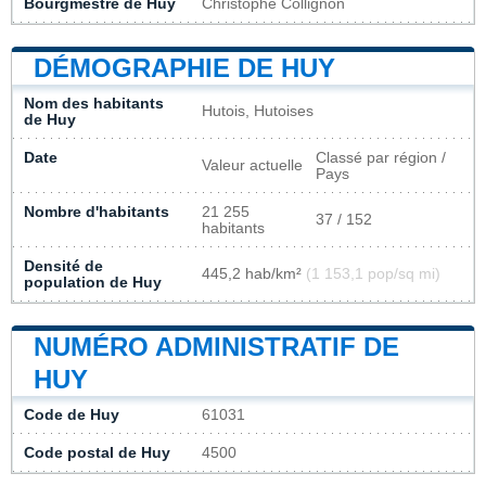
Bourgmestre de Huy
Christophe Collignon
DÉMOGRAPHIE DE HUY
Nom des habitants
Hutois, Hutoises
de Huy
Date
Classé par région /
Valeur actuelle
Pays
Nombre d'habitants
21 255
37 / 152
habitants
Densité de
445,2 hab/km²
(1 153,1 pop/sq mi)
population de Huy
NUMÉRO ADMINISTRATIF DE
HUY
Code de Huy
61031
Code postal de Huy
4500