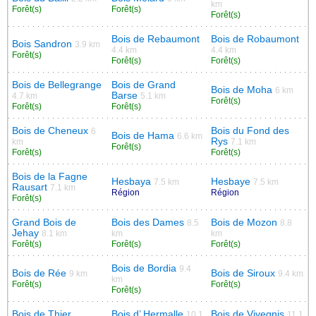
km
Forêt(s)
Forêt(s)
Forêt(s)
Bois de Rebaumont
Bois de Robaumont
Bois Sandron
3.9 km
4.4 km
4.4 km
Forêt(s)
Forêt(s)
Forêt(s)
Bois de Bellegrange
Bois de Grand
Bois de Moha
6 km
Barse
4.7 km
5.1 km
Forêt(s)
Forêt(s)
Forêt(s)
Bois de Cheneux
Bois du Fond des
6
Bois de Hama
6.6 km
Rys
km
7.1 km
Forêt(s)
Forêt(s)
Forêt(s)
Bois de la Fagne
Hesbaya
Hesbaye
7.5 km
7.5 km
Rausart
7.1 km
Région
Région
Forêt(s)
Grand Bois de
Bois des Dames
Bois de Mozon
8.5
8.8
Jehay
8.1 km
km
km
Forêt(s)
Forêt(s)
Forêt(s)
Bois de Bordia
9.4
Bois de Rée
Bois de Siroux
9 km
9.4 km
km
Forêt(s)
Forêt(s)
Forêt(s)
Bois de Thier
Bois d’ Hermalle
Bois de Vivegnis
10.1
11.1