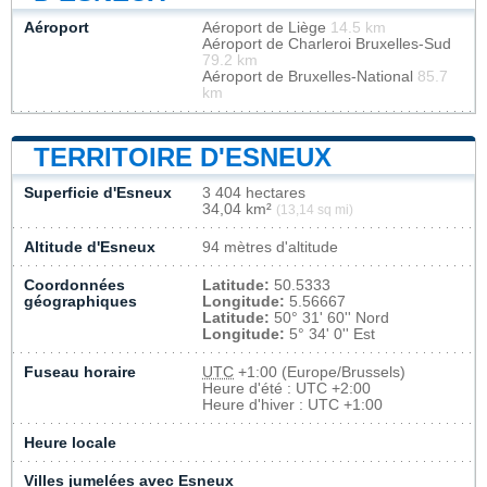
Aéroport
Aéroport de Liège
14.5 km
Aéroport de Charleroi Bruxelles-Sud
79.2 km
Aéroport de Bruxelles-National
85.7
km
TERRITOIRE D'ESNEUX
Superficie d'Esneux
3 404 hectares
34,04 km²
(13,14 sq mi)
Altitude d'Esneux
94 mètres d'altitude
Coordonnées
Latitude:
50.5333
géographiques
Longitude:
5.56667
Latitude:
50° 31' 60'' Nord
Longitude:
5° 34' 0'' Est
Fuseau horaire
UTC
+1:00 (Europe/Brussels)
Heure d'été : UTC +2:00
Heure d'hiver : UTC +1:00
Heure locale
Villes jumelées avec Esneux