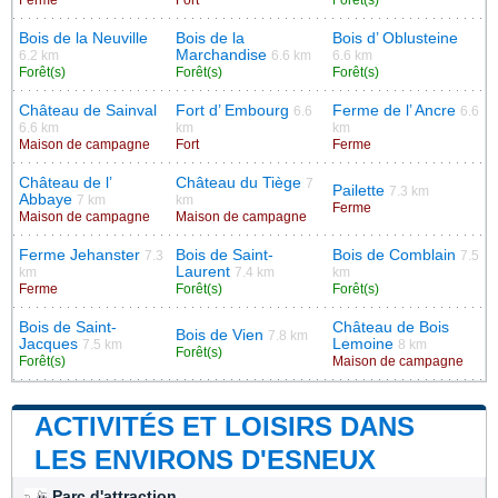
Bois de la Neuville
Bois de la
Bois d’ Oblusteine
Marchandise
6.2 km
6.6 km
6.6 km
Forêt(s)
Forêt(s)
Forêt(s)
Château de Sainval
Fort d’ Embourg
Ferme de l’ Ancre
6.6
6.6
6.6 km
km
km
Maison de campagne
Fort
Ferme
Château de l’
Château du Tiège
7
Pailette
7.3 km
Abbaye
7 km
km
Ferme
Maison de campagne
Maison de campagne
Ferme Jehanster
Bois de Saint-
Bois de Comblain
7.3
7.5
Laurent
km
7.4 km
km
Ferme
Forêt(s)
Forêt(s)
Bois de Saint-
Château de Bois
Bois de Vien
7.8 km
Jacques
Lemoine
7.5 km
8 km
Forêt(s)
Forêt(s)
Maison de campagne
ACTIVITÉS ET LOISIRS DANS
LES ENVIRONS D'ESNEUX
Parc d'attraction