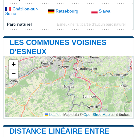
Châtillon-sur-
Ratzebourg
Sława
Seine
Parc naturel
Esneux ne fait partie d'aucun parc naturel
LES COMMUNES VOISINES
D'ESNEUX
+
−
Leaflet
|
Map data ©
OpenStreetMap
contributors
DISTANCE LINÉAIRE ENTRE