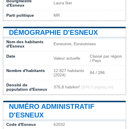
Bourgmestre
Laura Iker
d'Esneux
Parti politique
MR
DÉMOGRAPHIE D'ESNEUX
Nom des habitants
Esneutois, Esneutoises
d'Esneux
Date
Classé par région
Valeur actuelle
/ Pays
Nombre d'habitants
12 827 habitants
84 / 286
(2024)
Densité de
376,8 hab/km²
(976,0 pop/sq mi)
population d'Esneux
NUMÉRO ADMINISTRATIF
D'ESNEUX
Code d'Esneux
62032