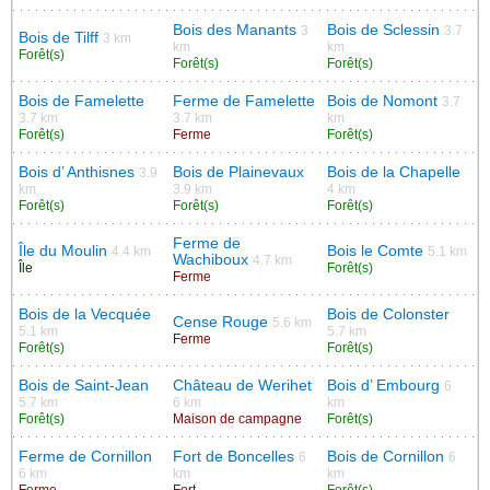
Bois des Manants
Bois de Sclessin
3
3.7
Bois de Tilff
3 km
km
km
Forêt(s)
Forêt(s)
Forêt(s)
Bois de Famelette
Ferme de Famelette
Bois de Nomont
3.7
3.7 km
3.7 km
km
Forêt(s)
Ferme
Forêt(s)
Bois d’ Anthisnes
Bois de Plainevaux
Bois de la Chapelle
3.9
km
3.9 km
4 km
Forêt(s)
Forêt(s)
Forêt(s)
Ferme de
Île du Moulin
Bois le Comte
4.4 km
5.1 km
Wachiboux
4.7 km
Île
Forêt(s)
Ferme
Bois de la Vecquée
Bois de Colonster
Cense Rouge
5.6 km
5.1 km
5.7 km
Ferme
Forêt(s)
Forêt(s)
Bois de Saint-Jean
Château de Werihet
Bois d’ Embourg
6
5.7 km
6 km
km
Forêt(s)
Maison de campagne
Forêt(s)
Ferme de Cornillon
Fort de Boncelles
Bois de Cornillon
6
6
6 km
km
km
Ferme
Fort
Forêt(s)