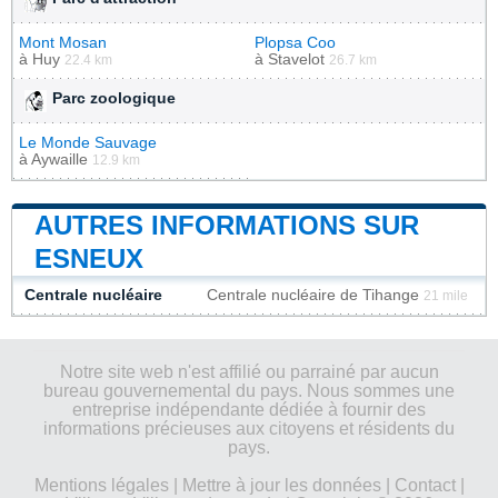
Mont Mosan
Plopsa Coo
à
Huy
à
Stavelot
22.4 km
26.7 km
Parc zoologique
Le Monde Sauvage
à
Aywaille
12.9 km
AUTRES INFORMATIONS SUR
ESNEUX
Centrale nucléaire
Centrale nucléaire de Tihange
21 mile
Notre site web n'est affilié ou parrainé par aucun
bureau gouvernemental du pays. Nous sommes une
entreprise indépendante dédiée à fournir des
informations précieuses aux citoyens et résidents du
pays.
Mentions légales
|
Mettre à jour les données
|
Contact
|