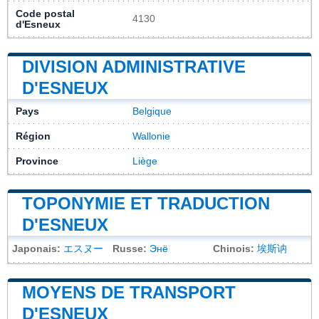
Code postal
4130
d'Esneux
DIVISION ADMINISTRATIVE
D'ESNEUX
Pays
Belgique
Région
Wallonie
Province
Liège
TOPONYMIE ET TRADUCTION
D'ESNEUX
Japonais:
エスヌー
Russe:
Энё
Chinois:
埃斯讷
MOYENS DE TRANSPORT
D'ESNEUX