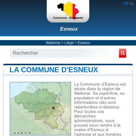
FR
NL
Esneux
Wallonie
>
Liège
>
Esneux
LA COMMUNE D'ESNEUX
La Commune d'Esneux est
située dans la région de
Wallonie. Sa superficie, sa
population et d'autres
informations clés sont
répertoriées ci-dessous.
Pour toutes vos
démarches
administratives, vous
pouvez vous rendre à la
mairie d'Esneux à
l'adresse et aux horaires