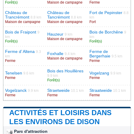
Forêt(s)
Maison de campagne
Ferme
Château de
Château de
Fort de Pepinster
8.8
Trancrémont
Tancrémont
8.8 km
8.8 km
km
Maison de campagne
Maison de campagne
Fort
Bois de Fraipont
Bois de Borchêne
9
9
Hauzeur
9 km
km
km
Maison de campagne
Forêt(s)
Forêt(s)
Ferme d’ Altena
Ferme de
9.3
Foxhalle
9.4 km
Bergerhaie
km
9.5 km
Maison de campagne
Ferme
Ferme
Bois des Houillères
Tenelsen
Vogelzang
9.6 km
9.9 km
9.9 km
Ferme
Ferme
Forêt(s)
Vogelzanck
Straetweide
Straatweide
9.9 km
10.1 km
10.1 km
Ferme
Ferme
Ferme
ACTIVITÉS ET LOISIRS DANS
LES ENVIRONS DE DISON
Parc d'attraction