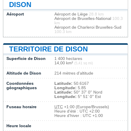
DISON
Aéroport
Aéroport de Liège
28.8 km
Aéroport de Bruxelles-National
100.3
km
Aéroport de Charleroi Bruxelles-Sud
100.3 km
TERRITOIRE DE DISON
Superficie de Dison
1 400 hectares
14,00 km²
(5,41 sq mi)
Altitude de Dison
214 mètres d'altitude
Coordonnées
Latitude:
50.6167
géographiques
Longitude:
5.85
Latitude:
50° 37' 0'' Nord
Longitude:
5° 51' 0'' Est
Fuseau horaire
UTC
+1:00 (Europe/Brussels)
Heure d'été : UTC +2:00
Heure d'hiver : UTC +1:00
Heure locale