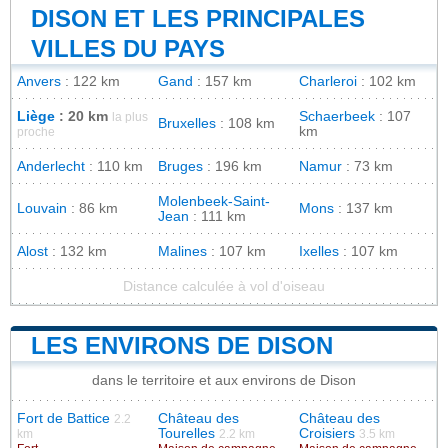
DISON ET LES PRINCIPALES
VILLES DU PAYS
Anvers
: 122 km
Gand
: 157 km
Charleroi
: 102 km
Liège
: 20 km
Schaerbeek
: 107
la plus
Bruxelles
: 108 km
km
proche
Anderlecht
: 110 km
Bruges
: 196 km
Namur
: 73 km
Molenbeek-Saint-
Louvain
: 86 km
Mons
: 137 km
Jean
: 111 km
Alost
: 132 km
Malines
: 107 km
Ixelles
: 107 km
Distance calculée à vol d'oiseau
LES ENVIRONS DE DISON
dans le territoire et aux environs de Dison
Fort de Battice
Château des
Château des
2.2
Tourelles
Croisiers
km
2.2 km
3.5 km