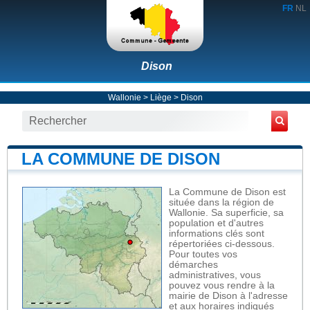
FR
NL
Dison
Wallonie
>
Liège
>
Dison
LA COMMUNE DE DISON
La Commune de Dison est
située dans la région de
Wallonie. Sa superficie, sa
population et d'autres
informations clés sont
répertoriées ci-dessous.
Pour toutes vos
démarches
administratives, vous
pouvez vous rendre à la
mairie de Dison à l'adresse
et aux horaires indiqués