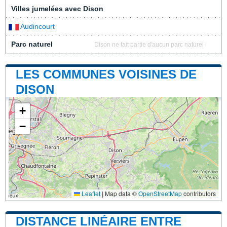
Villes jumelées avec Dison
Audincourt
Parc naturel
Dison ne fait partie d'aucun parc naturel
LES COMMUNES VOISINES DE
DISON
+
−
Leaflet
|
Map data ©
OpenStreetMap
contributors
DISTANCE LINÉAIRE ENTRE