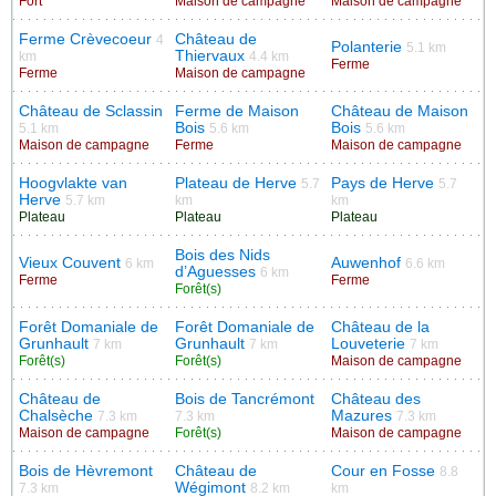
Fort
Maison de campagne
Maison de campagne
Ferme Crèvecoeur
Château de
4
Polanterie
5.1 km
Thiervaux
km
4.4 km
Ferme
Ferme
Maison de campagne
Château de Sclassin
Ferme de Maison
Château de Maison
Bois
Bois
5.1 km
5.6 km
5.6 km
Maison de campagne
Ferme
Maison de campagne
Hoogvlakte van
Plateau de Herve
Pays de Herve
5.7
5.7
Herve
5.7 km
km
km
Plateau
Plateau
Plateau
Bois des Nids
Vieux Couvent
Auwenhof
6 km
6.6 km
d’Aguesses
6 km
Ferme
Ferme
Forêt(s)
Forêt Domaniale de
Forêt Domaniale de
Château de la
Grunhault
Grunhault
Louveterie
7 km
7 km
7 km
Forêt(s)
Forêt(s)
Maison de campagne
Château de
Bois de Tancrémont
Château des
Chalsèche
Mazures
7.3 km
7.3 km
7.3 km
Maison de campagne
Forêt(s)
Maison de campagne
Bois de Hèvremont
Château de
Cour en Fosse
8.8
Wégimont
7.3 km
8.2 km
km