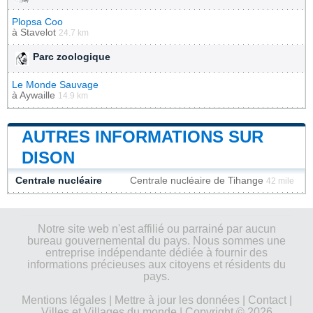
Plopsa Coo
à
Stavelot
24.7 km
Parc zoologique
Le Monde Sauvage
à
Aywaille
14.9 km
AUTRES INFORMATIONS SUR
DISON
Centrale nucléaire
Centrale nucléaire de Tihange
42 mile
Notre site web n'est affilié ou parrainé par aucun
bureau gouvernemental du pays. Nous sommes une
entreprise indépendante dédiée à fournir des
informations précieuses aux citoyens et résidents du
pays.
Mentions légales
|
Mettre à jour les données
|
Contact
|
Villes et Villages du monde
| Copyright © 2026