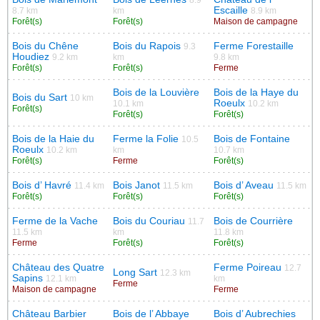
Escaille
8.7 km
km
8.9 km
Forêt(s)
Forêt(s)
Maison de campagne
Bois du Chêne
Bois du Rapois
Ferme Forestaille
9.3
Houdiez
9.2 km
km
9.8 km
Forêt(s)
Forêt(s)
Ferme
Bois de la Louvière
Bois de la Haye du
Bois du Sart
10 km
Roeulx
10.1 km
10.2 km
Forêt(s)
Forêt(s)
Forêt(s)
Bois de la Haie du
Ferme la Folie
Bois de Fontaine
10.5
Roeulx
10.2 km
km
10.7 km
Forêt(s)
Ferme
Forêt(s)
Bois d’ Havré
Bois Janot
Bois d’ Aveau
11.4 km
11.5 km
11.5 km
Forêt(s)
Forêt(s)
Forêt(s)
Ferme de la Vache
Bois du Couriau
Bois de Courrière
11.7
11.5 km
km
11.8 km
Ferme
Forêt(s)
Forêt(s)
Château des Quatre
Ferme Poireau
12.7
Long Sart
12.3 km
Sapins
12.1 km
km
Ferme
Maison de campagne
Ferme
Château Barbier
Bois de l’ Abbaye
Bois d’ Aubrechies