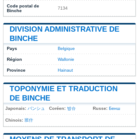
Code postal de
7134
Binche
DIVISION ADMINISTRATIVE DE
BINCHE
Pays
Belgique
Région
Wallonie
Province
Hainaut
TOPONYMIE ET TRADUCTION
DE BINCHE
Japonais:
バンシュ
Coréen:
방슈
Russe:
Бенш
Chinois:
班什