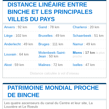
DISTANCE LINÉAIRE ENTRE
BINCHE ET LES PRINCIPALES
VILLES DU PAYS
Anvers
: 92 km
Gand
: 78 km
Charleroi
: 20 km
Liège
: 102 km
Bruxelles
: 49 km
Schaerbeek
: 51 km
Anderlecht
: 49 km
Bruges
: 111 km
Namur
: 49 km
Molenbeek-Saint-
Mons
: 17 km
la plus
Louvain
: 64 km
Jean
: 50 km
proche
Alost
: 59 km
Malines
: 72 km
Ixelles
: 47 km
Distance calculée à vol d'oiseau
PATRIMOINE MONDIAL PROCHE
DE BINCHE
Les quatre ascenseurs du canal du Centre et leur site, La
Louvière et Le Roeulx