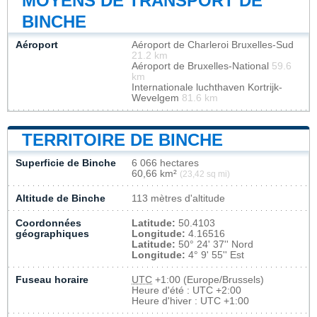
MOYENS DE TRANSPORT DE
BINCHE
Aéroport
Aéroport de Charleroi Bruxelles-Sud
21.2 km
Aéroport de Bruxelles-National
59.6
km
Internationale luchthaven Kortrijk-
Wevelgem
81.6 km
TERRITOIRE DE BINCHE
Superficie de Binche
6 066 hectares
60,66 km²
(23,42 sq mi)
Altitude de Binche
113 mètres d'altitude
Coordonnées
Latitude:
50.4103
géographiques
Longitude:
4.16516
Latitude:
50° 24' 37'' Nord
Longitude:
4° 9' 55'' Est
Fuseau horaire
UTC
+1:00 (Europe/Brussels)
Heure d'été : UTC +2:00
Heure d'hiver : UTC +1:00