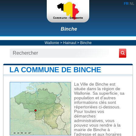
FR
NL
Binche
Wallonie
>
Hainaut
>
Binche
LA COMMUNE DE BINCHE
La Ville de Binche est
située dans la région de
Wallonie. Sa superficie, sa
population et d'autres
informations clés sont
répertoriées ci-dessous.
Pour toutes vos
démarches
administratives, vous
pouvez vous rendre à la
mairie de Binche à
l'adresse et aux horaires