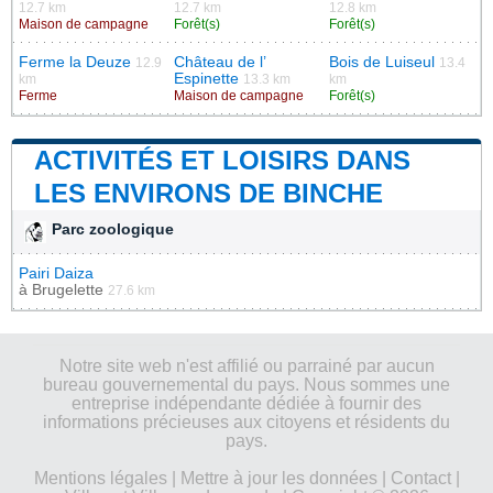
12.7 km
12.7 km
12.8 km
Maison de campagne
Forêt(s)
Forêt(s)
Ferme la Deuze
Château de l’
Bois de Luiseul
12.9
13.4
Espinette
km
13.3 km
km
Ferme
Maison de campagne
Forêt(s)
ACTIVITÉS ET LOISIRS DANS
LES ENVIRONS DE BINCHE
Parc zoologique
Pairi Daiza
à
Brugelette
27.6 km
Notre site web n'est affilié ou parrainé par aucun
bureau gouvernemental du pays. Nous sommes une
entreprise indépendante dédiée à fournir des
informations précieuses aux citoyens et résidents du
pays.
Mentions légales
|
Mettre à jour les données
|
Contact
|