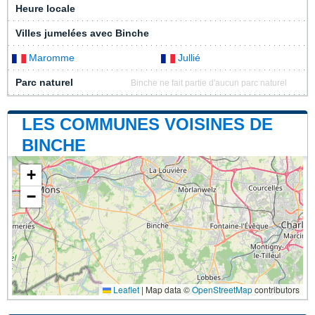
Heure locale
Villes jumelées avec Binche
Maromme
Jullié
Parc naturel
Binche ne fait partie d'aucun parc naturel
LES COMMUNES VOISINES DE
BINCHE
+
−
Leaflet
|
Map data ©
OpenStreetMap
contributors