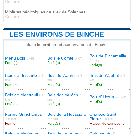
Culturel
Minières néolithiques de silex de Spiennes
Culturel
LES ENVIRONS DE BINCHE
dans le territoire et aux environs de Binche
Bois de Pincemaille
Menu Bois
Bois le Comte
3 km
5 km
5.4 km
Forêt(s)
Forêt(s)
Forêt(s)
Bois de Bescaille
Bois de Wauhu
Bois de Wauhut
5.9
5.9
5.9
km
km
km
Forêt(s)
Forêt(s)
Forêt(s)
Bois de Montreuil
Bois des Vallées
6.8
7.6
Bois d’ Howis
7.6 km
km
km
Forêt(s)
Forêt(s)
Forêt(s)
Ferme Grinchamps
Bois de la Houssière
Château Saint-
Pierre
7.6 km
7.7 km
7.8 km
Ferme
Forêt(s)
Maison de campagne
Bois de Mariemont
Bois de Leernes
Château de l’
8.9