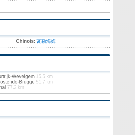
Chinois:
瓦勒海姆
Kortrijk-Wevelgem
15.5 km
 Oostende-Brugge
51.7 km
onal
77.2 km