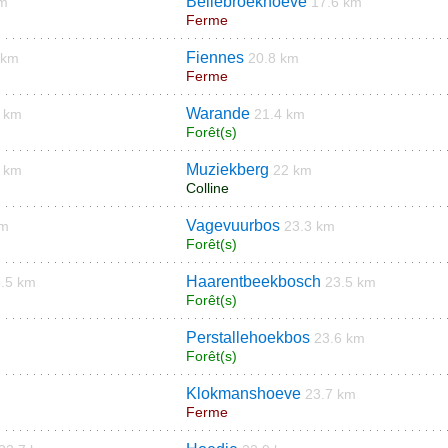
Bellebroekhoeve
km
17.6 km
Ferme
Fiennes
 km
20.8 km
Ferme
Warande
4 km
21.4 km
Forêt(s)
Muziekberg
7 km
22 km
Colline
Vagevuurbos
km
23.3 km
Forêt(s)
Haarentbeekbosch
.5 km
23.5 km
Forêt(s)
Perstallehoekbos
23.6 km
Forêt(s)
Klokmanshoeve
23.7 km
Ferme