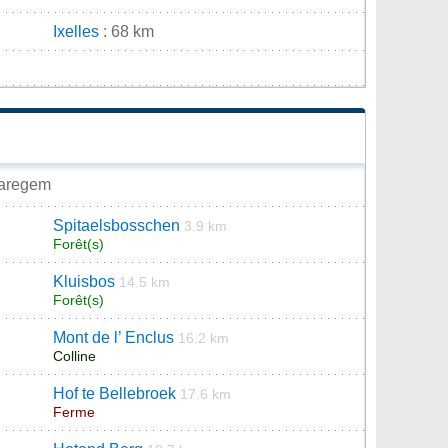
Ixelles
: 68 km
 Waregem
Spitaelsbosschen
3.9 km
Forêt(s)
Kluisbos
14.5 km
Forêt(s)
Mont de l’ Enclus
16.2 km
Colline
Hof te Bellebroek
17.6 km
Ferme