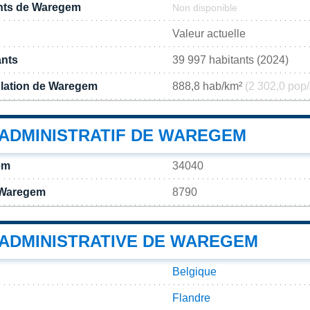
nts de Waregem
Non disponible
Valeur actuelle
ants
39 997 habitants (2024)
ulation de Waregem
888,8 hab/km²
(2 302,0 pop/
ADMINISTRATIF DE WAREGEM
em
34040
 Waregem
8790
 ADMINISTRATIVE DE WAREGEM
Belgique
Flandre