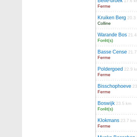
Belle-broek
17.6 
Ferme
Kruiken Berg
20.3
Colline
Warande Bos
21.
Forêt(s)
Basse Cense
21.
Ferme
Poldergoed
22.9 
Ferme
Bisschophoeve
23
Ferme
Boswijk
23.5 km
Forêt(s)
Klokmans
23.7 km
Ferme