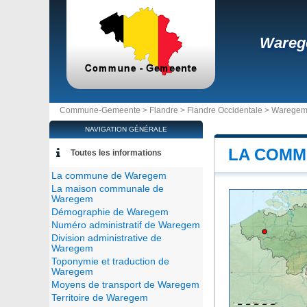
Ware
Commune-Gemeente >
Flandre
>
Flandre Occidentale
>
Warege
NAVIGATION GÉNÉRALE
LA COMM
Toutes les informations
La commune de Waregem
La maison communale de
Waregem
Démographie de Waregem
Numéro administratif de Waregem
Division administrative de
Waregem
Toponymie et traduction de
Waregem
Moyens de transport de Waregem
Territoire de Waregem