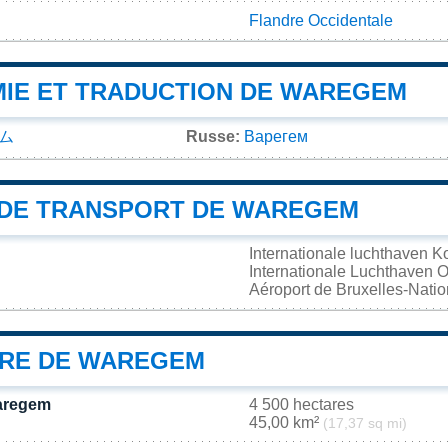
Flandre Occidentale
IE ET TRADUCTION DE WAREGEM
ム
Russe:
Варегем
DE TRANSPORT DE WAREGEM
Internationale luchthaven 
Internationale Luchthaven
Aéroport de Bruxelles-Nati
IRE DE WAREGEM
Waregem
4 500 hectares
45,00 km²
(17,37 sq mi)