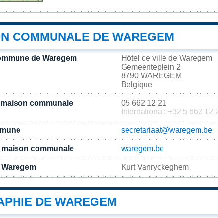
ON COMMUNALE DE WAREGEM
commune de Waregem
Hôtel de ville de Waregem
Gemeenteplein 2
8790 WAREGEM
Belgique
a maison communale
05 662 12 21
International: +32 5 662 12 
ommune
secretariaat@waregem.be
 la maison communale
waregem.be
e Waregem
Kurt Vanryckeghem
PHIE DE WAREGEM