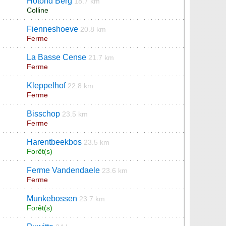
Hotond Berg
18.7 km
Colline
Fienneshoeve
20.8 km
Ferme
La Basse Cense
21.7 km
Ferme
Kleppelhof
22.8 km
Ferme
Bisschop
23.5 km
Ferme
Harentbeekbos
23.5 km
Forêt(s)
Ferme Vandendaele
23.6 km
Ferme
Munkebossen
23.7 km
Forêt(s)