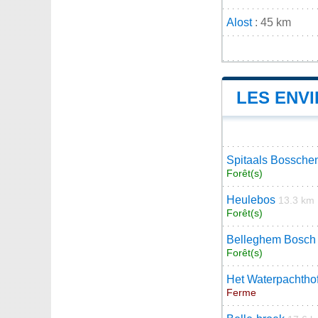
Alost
: 45 km
LES ENV
Spitaals Bossche
Forêt(s)
Heulebos
13.3 km
Forêt(s)
Belleghem Bosch
Forêt(s)
Het Waterpachtho
Ferme