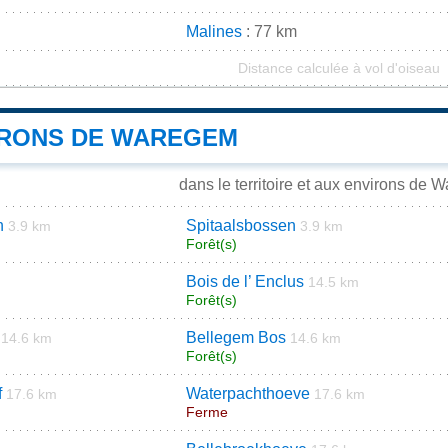
Malines
: 77 km
Distance calculée à vol d'oiseau
IRONS DE WAREGEM
dans le territoire et aux environs de
n
Spitaalsbossen
3.9 km
3.9 km
Forêt(s)
Bois de l’ Enclus
14.5 km
Forêt(s)
Bellegem Bos
14.6 km
14.6 km
Forêt(s)
f
Waterpachthoeve
17.6 km
17.6 km
Ferme