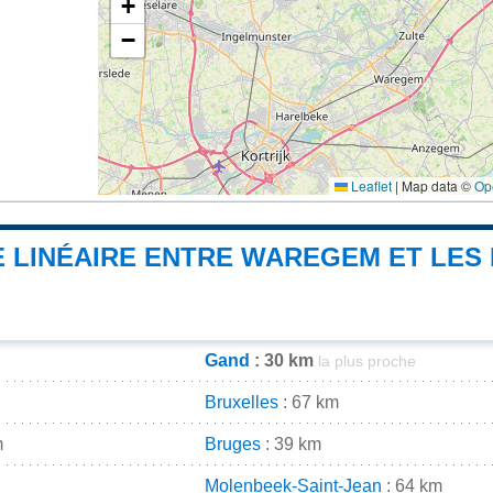
+
−
Leaflet
|
Map data ©
Op
 LINÉAIRE ENTRE WAREGEM ET LES 
Gand
: 30 km
la plus proche
Bruxelles
: 67 km
m
Bruges
: 39 km
Molenbeek-Saint-Jean
: 64 km