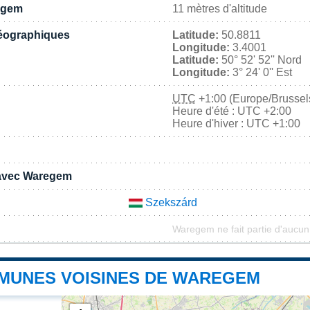
egem
11 mètres d'altitude
éographiques
Latitude:
50.8811
Longitude:
3.4001
Latitude:
50° 52' 52'' Nord
Longitude:
3° 24' 0'' Est
UTC
+1:00 (Europe/Brussel
Heure d'été : UTC +2:00
Heure d'hiver : UTC +1:00
 avec Waregem
Szekszárd
Waregem ne fait partie d'aucun
MUNES VOISINES DE WAREGEM