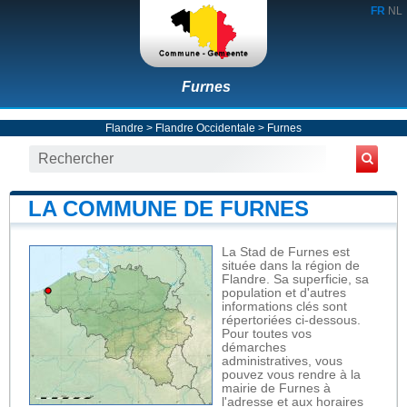
FR
NL
Furnes
Flandre
>
Flandre Occidentale
>
Furnes
LA COMMUNE DE FURNES
La Stad de Furnes est
située dans la région de
Flandre. Sa superficie, sa
population et d'autres
informations clés sont
répertoriées ci-dessous.
Pour toutes vos
démarches
administratives, vous
pouvez vous rendre à la
mairie de Furnes à
l'adresse et aux horaires