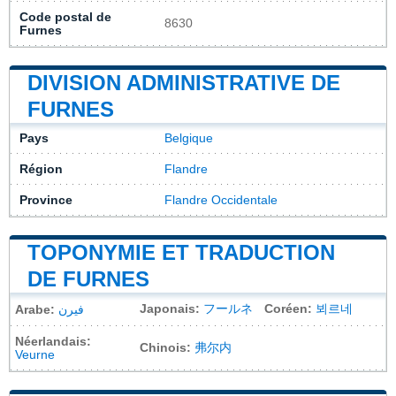
Code postal de
8630
Furnes
DIVISION ADMINISTRATIVE DE
FURNES
Pays
Belgique
Région
Flandre
Province
Flandre Occidentale
TOPONYMIE ET TRADUCTION
DE FURNES
Japonais:
フールネ
Coréen:
뵈르네
Arabe:
فيرن
Néerlandais:
Chinois:
弗尔内
Veurne