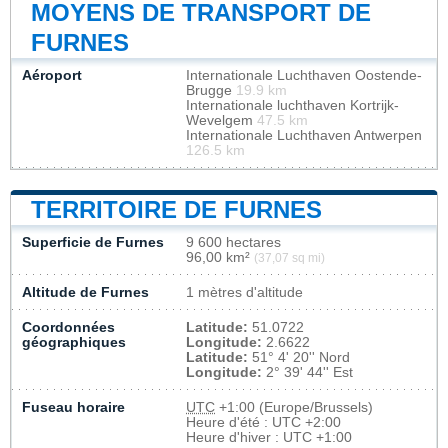
MOYENS DE TRANSPORT DE
FURNES
Aéroport
Internationale Luchthaven Oostende-
Brugge
19.9 km
Internationale luchthaven Kortrijk-
Wevelgem
47.5 km
Internationale Luchthaven Antwerpen
126.5 km
TERRITOIRE DE FURNES
Superficie de Furnes
9 600 hectares
96,00 km²
(37,07 sq mi)
Altitude de Furnes
1 mètres d'altitude
Coordonnées
Latitude:
51.0722
géographiques
Longitude:
2.6622
Latitude:
51° 4' 20'' Nord
Longitude:
2° 39' 44'' Est
Fuseau horaire
UTC
+1:00 (Europe/Brussels)
Heure d'été : UTC +2:00
Heure d'hiver : UTC +1:00