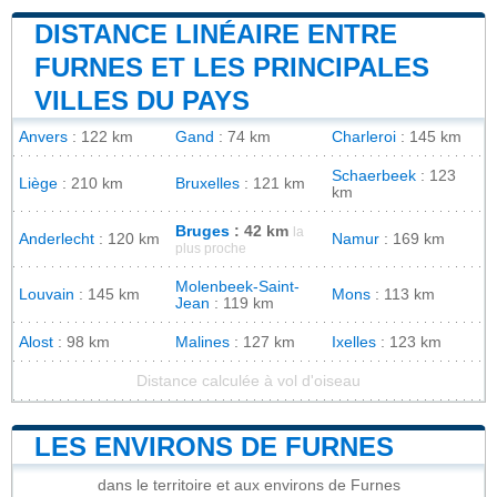
DISTANCE LINÉAIRE ENTRE
FURNES ET LES PRINCIPALES
VILLES DU PAYS
Anvers
: 122 km
Gand
: 74 km
Charleroi
: 145 km
Schaerbeek
: 123
Liège
: 210 km
Bruxelles
: 121 km
km
Bruges
: 42 km
la
Anderlecht
: 120 km
Namur
: 169 km
plus proche
Molenbeek-Saint-
Louvain
: 145 km
Mons
: 113 km
Jean
: 119 km
Alost
: 98 km
Malines
: 127 km
Ixelles
: 123 km
Distance calculée à vol d'oiseau
LES ENVIRONS DE FURNES
dans le territoire et aux environs de Furnes