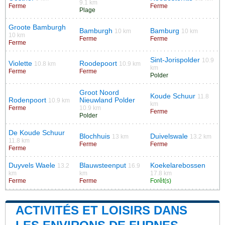
9.1 km
Ferme
Ferme
Plage
Groote Bamburgh
Bamburgh
Bamburg
10 km
10 km
10 km
Ferme
Ferme
Ferme
Sint-Jorispolder
10.9
Violette
Roodepoort
10.8 km
10.9 km
km
Ferme
Ferme
Polder
Groot Noord
Koude Schuur
11.8
Rodenpoort
Nieuwland Polder
10.9 km
km
Ferme
10.9 km
Ferme
Polder
De Koude Schuur
Blochhuis
Duivelswale
13 km
13.2 km
11.8 km
Ferme
Ferme
Ferme
Duyvels Waele
Blauwsteenput
Koekelarebossen
13.2
16.9
km
km
17.8 km
Ferme
Ferme
Forêt(s)
ACTIVITÉS ET LOISIRS DANS