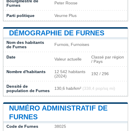
Bourgmestre de
Peter Roose
Furnes
Parti politique
Veurne Plus
DÉMOGRAPHIE DE FURNES
Nom des habitants
Furnois, Furnoises
de Furnes
Date
Classé par région
Valeur actuelle
/ Pays
Nombre d'habitants
12 542 habitants
192 / 296
(2024)
Densité de
130,6 hab/km²
(338,4 pop/sq mi)
population de Furnes
NUMÉRO ADMINISTRATIF DE
FURNES
Code de Furnes
38025