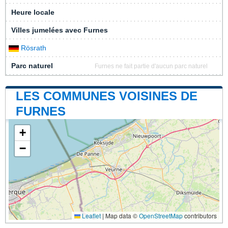
Heure locale
Villes jumelées avec Furnes
Rösrath
Parc naturel
Furnes ne fait partie d'aucun parc naturel
LES COMMUNES VOISINES DE
FURNES
+
−
Leaflet
|
Map data ©
OpenStreetMap
contributors