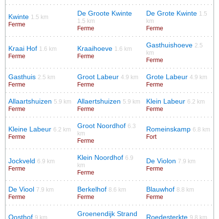
De Groote Kwinte
De Grote Kwinte
1.5
Kwinte
1.5 km
1.5 km
km
Ferme
Ferme
Ferme
Gasthuishoeve
2.5
Kraai Hof
Kraaihoeve
1.6 km
1.6 km
km
Ferme
Ferme
Ferme
Gasthuis
Groot Labeur
Grote Labeur
2.5 km
4.9 km
4.9 km
Ferme
Ferme
Ferme
Allaartshuizen
Allaertshuizen
Klein Labeur
5.9 km
5.9 km
6.2 km
Ferme
Ferme
Ferme
Groot Noordhof
6.3
Kleine Labeur
Romeinskamp
6.2 km
6.8 km
km
Ferme
Fort
Ferme
Klein Noordhof
6.9
Jockveld
De Violon
6.9 km
7.9 km
km
Ferme
Ferme
Ferme
De Viool
Berkelhof
Blauwhof
7.9 km
8.6 km
8.8 km
Ferme
Ferme
Ferme
Groenendijk Strand
Oosthof
Roedesterkte
9 km
9.8 km