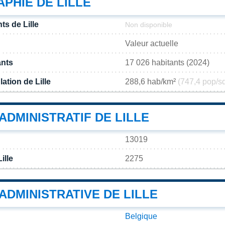
PHIE DE LILLE
s de Lille
Non disponible
Valeur actuelle
ants
17 026 habitants (2024)
ation de Lille
288,6 hab/km²
(747,4 pop/s
DMINISTRATIF DE LILLE
13019
ille
2275
 ADMINISTRATIVE DE LILLE
Belgique