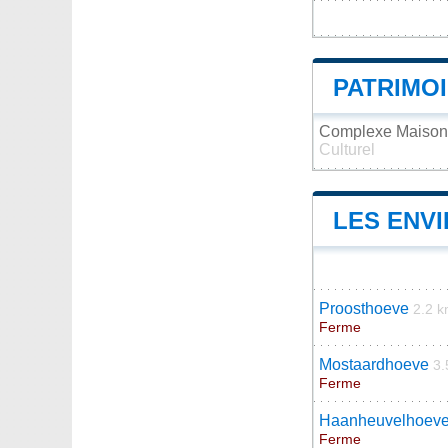
PATRIMO
Complexe Maison-
Culturel
LES ENVI
Proosthoeve
2.2 
Ferme
Mostaardhoeve
3.
Ferme
Haanheuvelhoev
Ferme