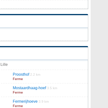
Lille
Proosthof
2.2 km
Ferme
Mostaardhaag-hoef
3.5 km
Ferme
Fermerijhoeve
3.9 km
Ferme