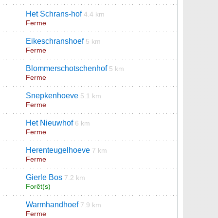
Het Schrans-hof
4.4 km
Ferme
Eikeschranshoef
5 km
Ferme
Blommerschotschenhof
5 km
Ferme
Snepkenhoeve
5.1 km
Ferme
Het Nieuwhof
6 km
Ferme
Herenteugelhoeve
7 km
Ferme
Gierle Bos
7.2 km
Forêt(s)
Warmhandhoef
7.9 km
Ferme