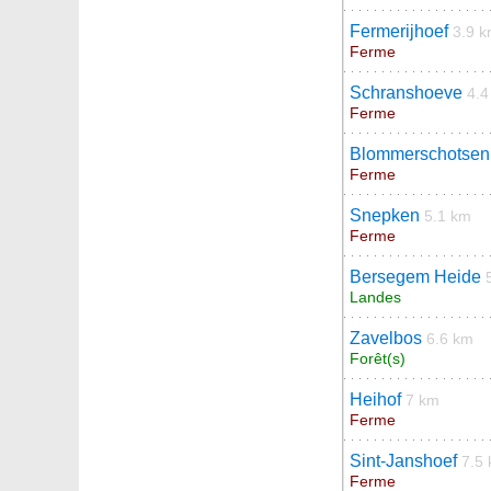
Fermerijhoef
3.9 
Ferme
Schranshoeve
4.4
Ferme
Blommerschotsen
Ferme
Snepken
5.1 km
Ferme
Bersegem Heide
Landes
Zavelbos
6.6 km
Forêt(s)
Heihof
7 km
Ferme
Sint-Janshoef
7.5
Ferme