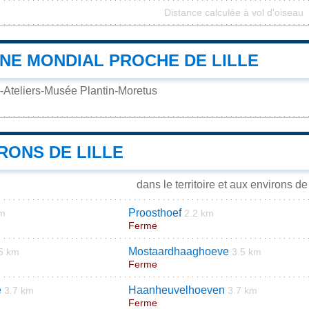
Distance calculée à vol d'oiseau
INE MONDIAL PROCHE DE LILLE
Ateliers-Musée Plantin-Moretus
RONS DE LILLE
dans le territoire et aux environs de 
Proosthoef
km
2.2 km
Ferme
Mostaardhaaghoeve
5 km
3.5 km
Ferme
e
Haanheuvelhoeven
3.7 km
3.7 km
Ferme