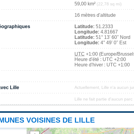
59,00 km²
(22,78 sq mi)
16 mètres d'altitude
éographiques
Latitude:
51.2333
Longitude:
4.81667
Latitude:
51° 13' 60'' Nord
Longitude:
4° 49' 0'' Est
UTC
+1:00 (Europe/Brussel
Heure d'été : UTC +2:00
Heure d'hiver : UTC +1:00
vec Lille
Actuellement, Lille n'a aucun j
Lille ne fait partie d'aucun parc
MUNES VOISINES DE LILLE