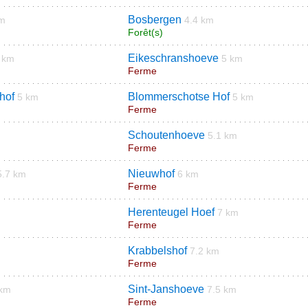
Bosbergen
km
4.4 km
Forêt(s)
Eikeschranshoeve
 km
5 km
Ferme
hof
Blommerschotse Hof
5 km
5 km
Ferme
Schoutenhoeve
5.1 km
Ferme
Nieuwhof
5.7 km
6 km
Ferme
Herenteugel Hoef
7 km
Ferme
Krabbelshof
7.2 km
Ferme
Sint-Janshoeve
 km
7.5 km
Ferme