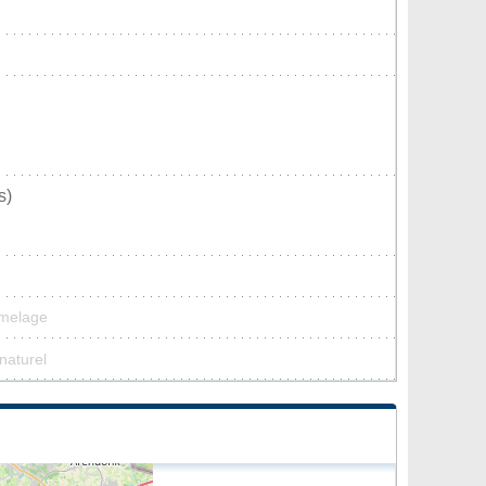
s)
umelage
 naturel