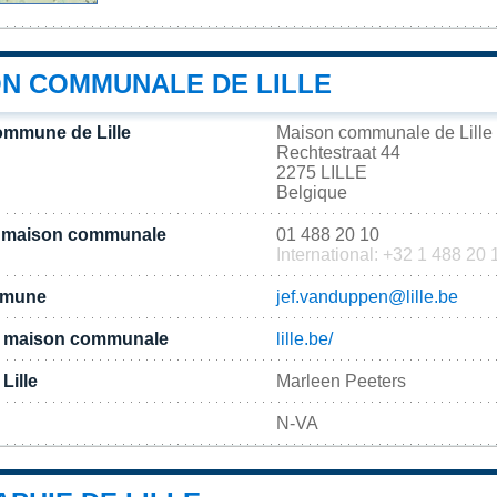
ON COMMUNALE DE LILLE
ommune de Lille
Maison communale de Lille
Rechtestraat 44
2275 LILLE
Belgique
a maison communale
01 488 20 10
International: +32 1 488 20 
ommune
jef.vanduppen@lille.be
 la maison communale
lille.be/
Lille
Marleen Peeters
N-VA