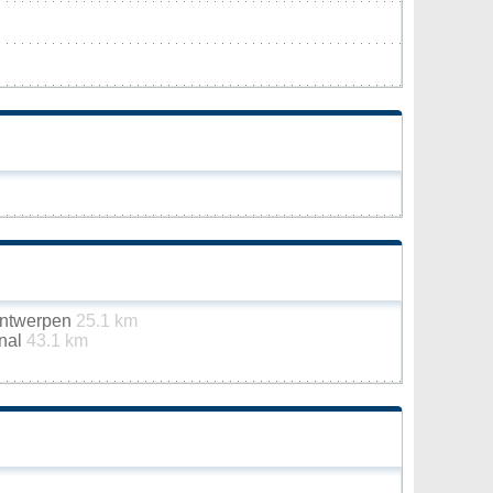
 Antwerpen
25.1 km
onal
43.1 km