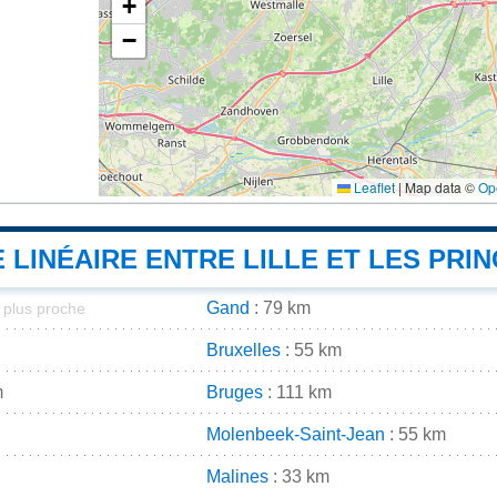
+
−
Leaflet
|
Map data ©
Op
 LINÉAIRE ENTRE LILLE ET LES PRIN
Gand
: 79 km
a plus proche
Bruxelles
: 55 km
m
Bruges
: 111 km
Molenbeek-Saint-Jean
: 55 km
Malines
: 33 km