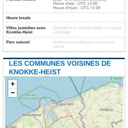
Heure d'été : UTC +2:00
Heure d'hiver : UTC +1:00
Heure locale
Villes jumelées avec
Actuellement, Knokke-Heist n'a aucun
Knokke-Heist
jumelage
Parc naturel
Knokke-Heist ne fait partie d'aucun parc
naturel
LES COMMUNES VOISINES DE
KNOKKE-HEIST
+
−