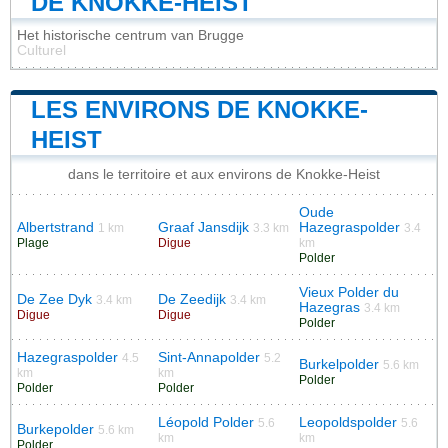
DE KNOKKE-HEIST
Het historische centrum van Brugge
Culturel
LES ENVIRONS DE KNOKKE-
HEIST
dans le territoire et aux environs de Knokke-Heist
Oude
Albertstrand
Graaf Jansdijk
Hazegraspolder
1 km
3.3 km
3.4
Plage
Digue
km
Polder
Vieux Polder du
De Zee Dyk
De Zeedijk
3.4 km
3.4 km
Hazegras
3.4 km
Digue
Digue
Polder
Hazegraspolder
Sint-Annapolder
4.5
5.2
Burkelpolder
5.6 km
km
km
Polder
Polder
Polder
Léopold Polder
Leopoldspolder
5.6
5.6
Burkepolder
5.6 km
km
km
Polder