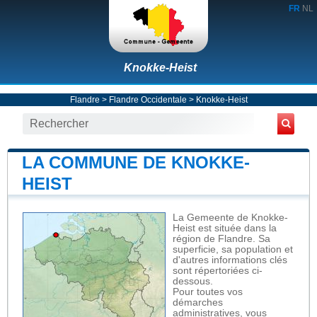
FR
NL
Knokke-Heist
Flandre
>
Flandre Occidentale
>
Knokke-Heist
LA COMMUNE DE KNOKKE-
HEIST
La Gemeente de Knokke-
Heist est située dans la
région de Flandre. Sa
superficie, sa population et
d'autres informations clés
sont répertoriées ci-
dessous.
Pour toutes vos
démarches
administratives, vous