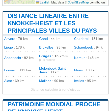
Leaflet
|
Map data ©
OpenStreetMap
contributors
DISTANCE LINÉAIRE ENTRE
KNOKKE-HEIST ET LES
PRINCIPALES VILLES DU PAYS
Anvers
: 79 km
Gand
: 44 km
Charleroi
: 131 km
Liège
: 178 km
Bruxelles
: 93 km
Schaerbeek
: 94 km
Bruges
: 15 km
la
Anderlecht
: 92 km
Namur
: 148 km
plus proche
Molenbeek-Saint-
Louvain
: 112 km
Mons
: 109 km
Jean
: 90 km
Alost
: 69 km
Malines
: 90 km
Ixelles
: 95 km
Distance calculée à vol d'oiseau
PATRIMOINE MONDIAL PROCHE