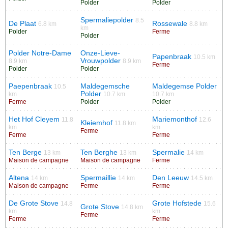
Polder
Polder
Spermaliepolder
8.5
De Plaat
Rossewale
6.8 km
8.8 km
km
Polder
Ferme
Polder
Polder Notre-Dame
Onze-Lieve-
Papenbraak
10.5 km
Vrouwpolder
8.9 km
8.9 km
Ferme
Polder
Polder
Paepenbraak
Maldegemsche
Maldegemse Polder
10.5
Polder
km
10.7 km
10.7 km
Ferme
Polder
Polder
Het Hof Cleyem
Mariemonthof
11.8
12.6
Kleiemhof
11.8 km
km
km
Ferme
Ferme
Ferme
Ten Berge
Ten Berghe
Spermalie
13 km
13 km
14 km
Maison de campagne
Maison de campagne
Ferme
Altena
Spermaillie
Den Leeuw
14 km
14 km
14.5 km
Maison de campagne
Ferme
Ferme
De Grote Stove
Grote Hofstede
14.8
15.6
Grote Stove
14.8 km
km
km
Ferme
Ferme
Ferme