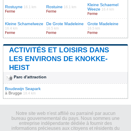
Kleine Schaemel
Rostuyne
Rostuine
16.1 km
16.1 km
Weeze
16.4 km
Ferme
Ferme
Ferme
Kleine Schamelweze
De Grote Madeleine
Grote Madeleine
16.4 km
16.5 km
16.5 km
Ferme
Ferme
Ferme
ACTIVITÉS ET LOISIRS DANS
LES ENVIRONS DE KNOKKE-
HEIST
Parc d'attraction
Boudewijn Seapark
à
Brugge
18.4 km
Notre site web n'est affilié ou parrainé par aucun
bureau gouvernemental du pays. Nous sommes une
entreprise indépendante dédiée à fournir des
informations précieuses aux citoyens et résidents du