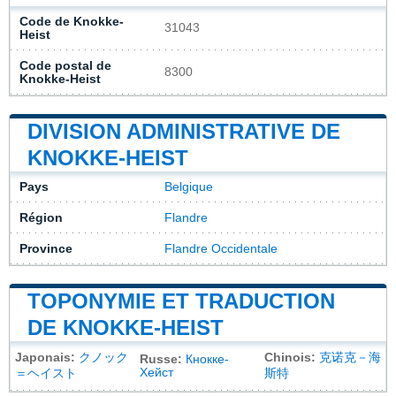
Code de Knokke-
31043
Heist
Code postal de
8300
Knokke-Heist
DIVISION ADMINISTRATIVE DE
KNOKKE-HEIST
Pays
Belgique
Région
Flandre
Province
Flandre Occidentale
TOPONYMIE ET TRADUCTION
DE KNOKKE-HEIST
Japonais:
クノック
Chinois:
克诺克－海
Russe:
Кнокке-
Хейст
＝ヘイスト
斯特