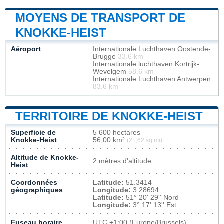
MOYENS DE TRANSPORT DE
KNOKKE-HEIST
Aéroport
Internationale Luchthaven Oostende-
Brugge
33.6 km
Internationale luchthaven Kortrijk-
Wevelgem
58.6 km
Internationale Luchthaven Antwerpen
83.6 km
TERRITOIRE DE KNOKKE-HEIST
Superficie de
5 600 hectares
Knokke-Heist
56,00 km²
(21,62 sq mi)
Altitude de Knokke-
2 mètres d'altitude
Heist
Coordonnées
Latitude:
51.3414
géographiques
Longitude:
3.28694
Latitude:
51° 20' 29'' Nord
Longitude:
3° 17' 13'' Est
Fuseau horaire
UTC
+1:00 (Europe/Brussels)