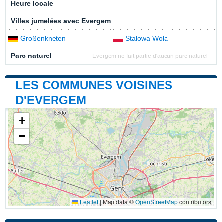
Heure locale
Villes jumelées avec Evergem
Großenkneten
Stalowa Wola
Parc naturel
Evergem ne fait partie d'aucun parc naturel
LES COMMUNES VOISINES
D'EVERGEM
+
−
Leaflet
|
Map data ©
OpenStreetMap
contributors