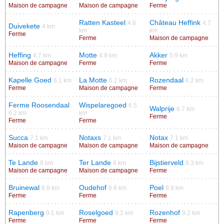
Maison de campagne
Maison de campagne
Ferme
Ratten Kasteel
Château Heffink
4.6
4.7
Duivekete
4 km
km
km
Ferme
Ferme
Maison de campagne
Heffing
Motte
Akker
4.7 km
4.9 km
5.9 km
Maison de campagne
Ferme
Ferme
Kapelle Goed
La Motte
Rozendaal
6.1 km
6.2 km
6.2 km
Ferme
Maison de campagne
Ferme
Ferme Roosendaal
Wispelaregoed
6.5
Walprije
6.7 km
6.2 km
km
Ferme
Ferme
Ferme
Succa
Notaxs
Notax
7.1 km
7.1 km
7.1 km
Maison de campagne
Maison de campagne
Maison de campagne
Te Lande
Ter Lande
Bijstierveld
8 km
8 km
8.3 km
Maison de campagne
Maison de campagne
Ferme
Bruinewal
Oudehof
Poel
8.8 km
8.8 km
8.9 km
Ferme
Ferme
Ferme
Rapenberg
Roselgoed
Rozenhof
9.1 km
9.2 km
9.2 km
Ferme
Ferme
Ferme