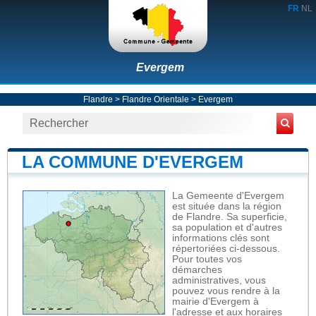
FR
NL
Evergem
Flandre
>
Flandre Orientale
>
Evergem
LA COMMUNE D'EVERGEM
La Gemeente d'Evergem
est située dans la région
de Flandre. Sa superficie,
sa population et d'autres
informations clés sont
répertoriées ci-dessous.
Pour toutes vos
démarches
administratives, vous
pouvez vous rendre à la
mairie d'Evergem à
l'adresse et aux horaires