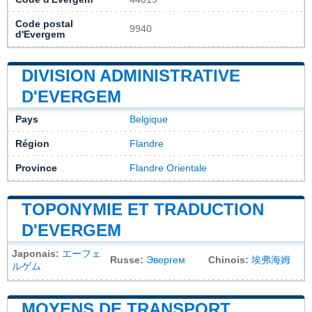
Code postal
9940
d'Evergem
DIVISION ADMINISTRATIVE
D'EVERGEM
Pays
Belgique
Région
Flandre
Province
Flandre Orientale
TOPONYMIE ET TRADUCTION
D'EVERGEM
Japonais:
エーフェ
Russe:
Эвергем
Chinois:
埃弗海姆
ルゲム
MOYENS DE TRANSPORT