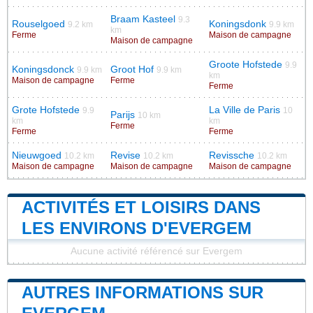
Braam Kasteel
9.3
Rouselgoed
Koningsdonk
9.2 km
9.9 km
km
Ferme
Maison de campagne
Maison de campagne
Groote Hofstede
9.9
Koningsdonck
Groot Hof
9.9 km
9.9 km
km
Maison de campagne
Ferme
Ferme
Grote Hofstede
La Ville de Paris
9.9
10
Parijs
10 km
km
km
Ferme
Ferme
Ferme
Nieuwgoed
Revise
Revissche
10.2 km
10.2 km
10.2 km
Maison de campagne
Maison de campagne
Maison de campagne
ACTIVITÉS ET LOISIRS DANS
LES ENVIRONS D'EVERGEM
Aucune activité référencé sur Evergem
AUTRES INFORMATIONS SUR