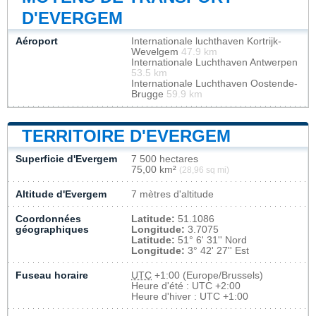
D'EVERGEM
Aéroport
Internationale luchthaven Kortrijk-
Wevelgem
47.9 km
Internationale Luchthaven Antwerpen
53.5 km
Internationale Luchthaven Oostende-
Brugge
59.9 km
TERRITOIRE D'EVERGEM
Superficie d'Evergem
7 500 hectares
75,00 km²
(28,96 sq mi)
Altitude d'Evergem
7 mètres d'altitude
Coordonnées
Latitude:
51.1086
géographiques
Longitude:
3.7075
Latitude:
51° 6' 31'' Nord
Longitude:
3° 42' 27'' Est
Fuseau horaire
UTC
+1:00 (Europe/Brussels)
Heure d'été : UTC +2:00
Heure d'hiver : UTC +1:00