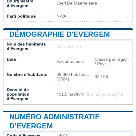
Bourgmestre
Joeri De Maertelaere
d'Evergem
Parti politique
N-VA
DÉMOGRAPHIE D'EVERGEM
Nom des habitants
Non disponible
d'Evergem
Date
Classé par région
Valeur actuelle
/ Pays
Nombre d'habitants
36 860 habitants
32 / 56
(2024)
Densité de
population
491,5 hab/km²
(1 272,9 pop/sq mi)
d'Evergem
NUMÉRO ADMINISTRATIF
D'EVERGEM
Code d'Evergem
44019