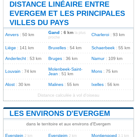
DISTANCE LINÉAIRE ENTRE
EVERGEM ET LES PRINCIPALES
VILLES DU PAYS
Gand
: 6 km
la plus
Anvers
: 50 km
Charleroi
: 93 km
proche
Liège
: 141 km
Bruxelles
: 54 km
Schaerbeek
: 55 km
Anderlecht
: 53 km
Bruges
: 36 km
Namur
: 109 km
Molenbeek-Saint-
Louvain
: 74 km
Mons
: 75 km
Jean
: 51 km
Alost
: 30 km
Malines
: 55 km
Ixelles
: 56 km
Distance calculée à vol d'oiseau
LES ENVIRONS D'EVERGEM
dans le territoire et aux environs d'Evergem
Everstein
Eversteim
Montjengoed
2 km
2 km
3.1 km