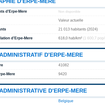
PHIE D'ERPE-MERE
ts d'Erpe-Mere
Non disponible
Valeur actuelle
ants
21 013 habitants (2024)
lation d'Erpe-Mere
618,0 hab/km²
(1 600,7 pop/
ADMINISTRATIF D'ERPE-MERE
re
41082
rpe-Mere
9420
 ADMINISTRATIVE D'ERPE-MERE
Belgique