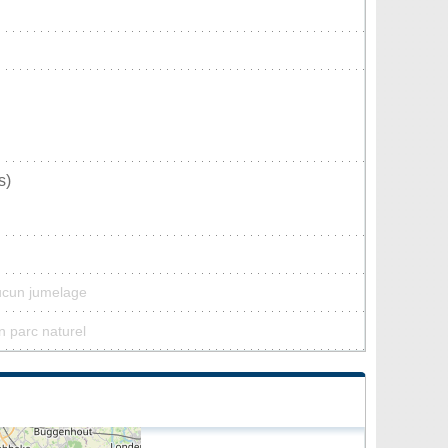
s)
ucun jumelage
n parc naturel