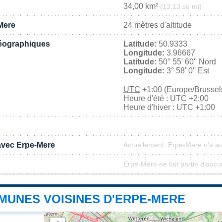
34,00 km²
(13,13 sq mi)
Mere
24 mètres d'altitude
éographiques
Latitude:
50.9333
Longitude:
3.96667
Latitude:
50° 55' 60'' Nord
Longitude:
3° 58' 0'' Est
UTC
+1:00 (Europe/Brussel
Heure d'été : UTC +2:00
Heure d'hiver : UTC +1:00
 avec Erpe-Mere
Actuellement, Erpe-Mere n'a a
Erpe-Mere ne fait partie d'aucu
MUNES VOISINES D'ERPE-MERE