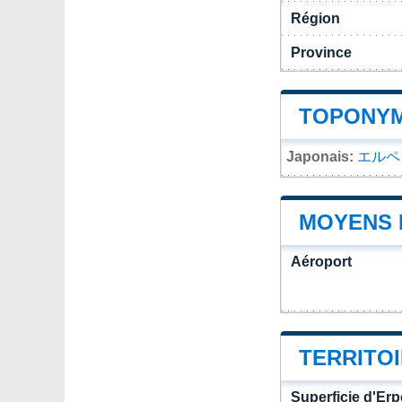
Région
Province
TOPONYM
Japonais:
エルペ
MOYENS 
Aéroport
TERRITO
Superficie d'Er