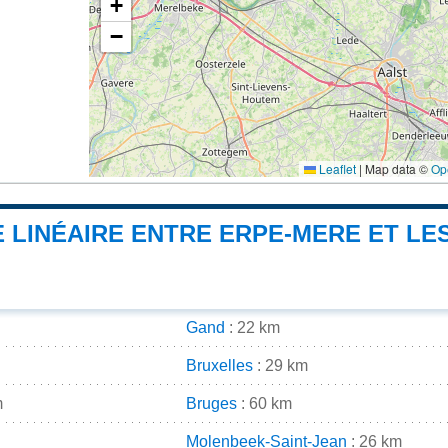
+
−
Leaflet
|
Map data ©
Op
 LINÉAIRE ENTRE ERPE-MERE ET LES
Gand
: 22 km
Bruxelles
: 29 km
m
Bruges
: 60 km
Molenbeek-Saint-Jean
: 26 km