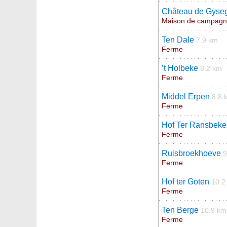
Château de Gys
Maison de campag
Ten Dale
7.9 km
Ferme
’t Holbeke
8.2 km
Ferme
Middel Erpen
8.8 
Ferme
Hof Ter Ransbeke
Ferme
Ruisbroekhoeve
9
Ferme
Hof ter Goten
10.2
Ferme
Ten Berge
10.9 km
Ferme