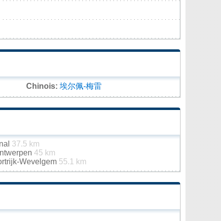
Chinois:
埃尔佩-梅雷
onal
37.5 km
 Antwerpen
45 km
Kortrijk-Wevelgem
55.1 km