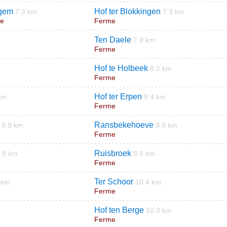
egem
Hof ter Blokkingen
7.3 km
7.3 km
ne
Ferme
Ten Daele
7.9 km
Ferme
Hof te Holbeek
8.2 km
Ferme
Hof ter Erpen
km
9.4 km
Ferme
Ransbekehoeve
9.9 km
9.9 km
Ferme
Ruisbroek
.9 km
9.9 km
Ferme
Ter Schoor
 km
10.4 km
Ferme
Hof ten Berge
10.9 km
Ferme