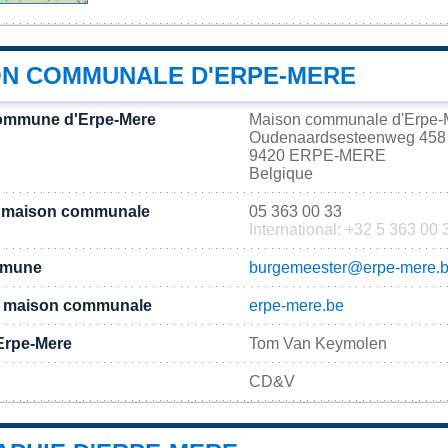
ON COMMUNALE D'ERPE-MERE
commune d'Erpe-Mere
Maison communale d'Erpe-
Oudenaardsesteenweg 458
9420 ERPE-MERE
Belgique
a maison communale
05 363 00 33
International: +32 5 363 00 
ommune
burgemeester@erpe-mere.
 la maison communale
erpe-mere.be
Erpe-Mere
Tom Van Keymolen
CD&V