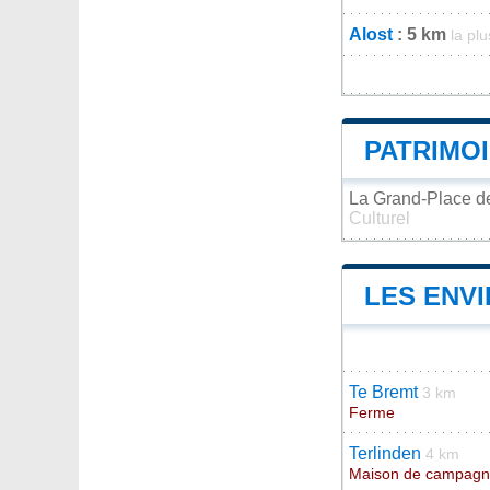
Alost
: 5 km
la pl
PATRIMO
La Grand-Place d
Culturel
LES ENV
Te Bremt
3 km
Ferme
Terlinden
4 km
Maison de campag