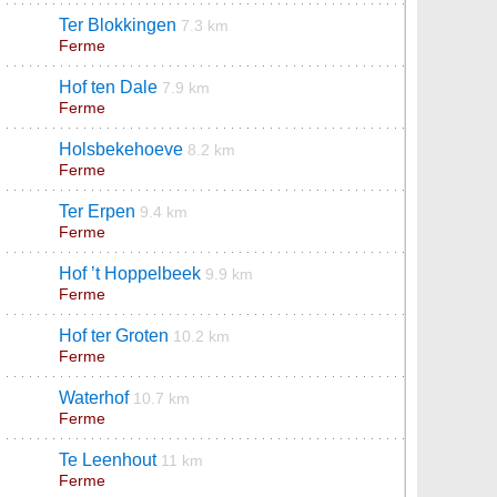
Ter Blokkingen
7.3 km
Ferme
Hof ten Dale
7.9 km
Ferme
Holsbekehoeve
8.2 km
Ferme
Ter Erpen
9.4 km
Ferme
Hof ’t Hoppelbeek
9.9 km
Ferme
Hof ter Groten
10.2 km
Ferme
Waterhof
10.7 km
Ferme
Te Leenhout
11 km
Ferme