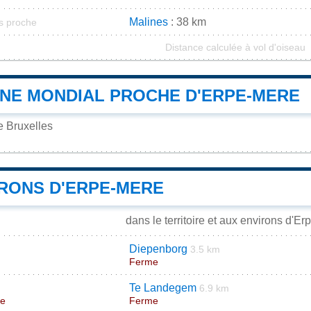
Malines
: 38 km
us proche
Distance calculée à vol d'oiseau
INE MONDIAL PROCHE D'ERPE-MERE
e Bruxelles
IRONS D'ERPE-MERE
dans le territoire et aux environs d'E
Diepenborg
3.5 km
Ferme
Te Landegem
6.9 km
ne
Ferme