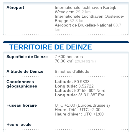
Aéroport
Internationale luchthaven Kortrijk-
Wevelgem
29.2 km
Internationale Luchthaven Oostende-
Brugge
52.3 km
Aéroport de Bruxelles-National
68.7
km
TERRITOIRE DE DEINZE
Superficie de Deinze
7 600 hectares
76,00 km²
(29,34 sq mi)
Altitude de Deinze
6 mètres d'altitude
Coordonnées
Latitude:
50.9833
géographiques
Longitude:
3.52722
Latitude:
50° 58' 60'' Nord
Longitude:
3° 31' 38'' Est
Fuseau horaire
UTC
+1:00 (Europe/Brussels)
Heure d'été : UTC +2:00
Heure d'hiver : UTC +1:00
Heure locale