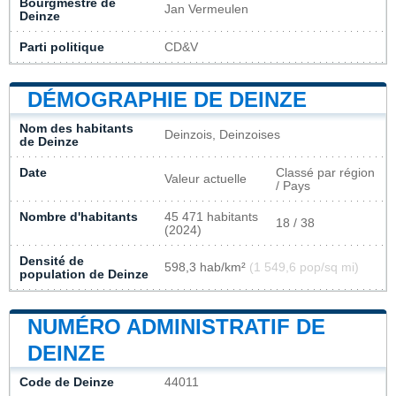
Bourgmestre de
Jan Vermeulen
Deinze
Parti politique
CD&V
DÉMOGRAPHIE DE DEINZE
Nom des habitants
Deinzois, Deinzoises
de Deinze
Date
Classé par région
Valeur actuelle
/ Pays
Nombre d'habitants
45 471 habitants
18 / 38
(2024)
Densité de
598,3 hab/km²
(1 549,6 pop/sq mi)
population de Deinze
NUMÉRO ADMINISTRATIF DE
DEINZE
Code de Deinze
44011