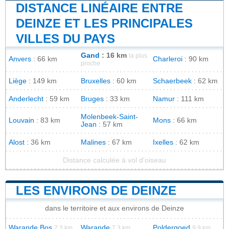
DISTANCE LINÉAIRE ENTRE
DEINZE ET LES PRINCIPALES
VILLES DU PAYS
Gand
: 16 km
la plus
Anvers
: 66 km
Charleroi
: 90 km
proche
Liège
: 149 km
Bruxelles
: 60 km
Schaerbeek
: 62 km
Anderlecht
: 59 km
Bruges
: 33 km
Namur
: 111 km
Molenbeek-Saint-
Louvain
: 83 km
Mons
: 66 km
Jean
: 57 km
Alost
: 36 km
Malines
: 67 km
Ixelles
: 62 km
Distance calculée à vol d'oiseau
LES ENVIRONS DE DEINZE
dans le territoire et aux environs de Deinze
Warande Bos
Warande
Poldergoed
7.3 km
7.3 km
9.9 km