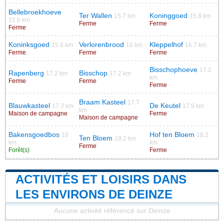
Bellebroekhoeve
Ter Wallen
Koninggoed
15.7 km
15.8 km
15.6 km
Ferme
Ferme
Ferme
Koninksgoed
Verlorenbrood
Kleppelhof
15.8 km
16 km
16.7 km
Ferme
Ferme
Ferme
Bisschophoeve
17.2
Rapenberg
Bisschop
17.2 km
17.2 km
km
Ferme
Ferme
Ferme
Braam Kasteel
17.7
Blauwkasteel
De Keutel
17.3 km
17.9 km
km
Maison de campagne
Ferme
Maison de campagne
Bakensgoedbos
Hof ten Bloem
18
18.2
Ten Bloem
18.2 km
km
km
Ferme
Forêt(s)
Ferme
ACTIVITÉS ET LOISIRS DANS
LES ENVIRONS DE DEINZE
Aucune activité référencé sur Deinze