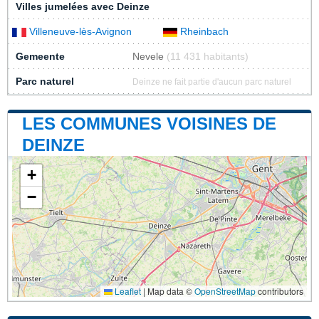
Villes jumelées avec Deinze
Villeneuve-lès-Avignon
Rheinbach
Gemeente
Nevele
(11 431 habitants)
Parc naturel
Deinze ne fait partie d'aucun parc naturel
LES COMMUNES VOISINES DE
DEINZE
+
−
Leaflet
|
Map data ©
OpenStreetMap
contributors