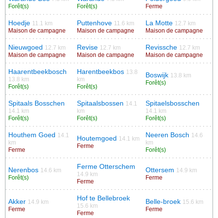
Forêt(s)
Forêt(s)
Ferme
Hoedje
Puttenhove
La Motte
11.1 km
11.6 km
12.7 km
Maison de campagne
Maison de campagne
Maison de campagne
Nieuwgoed
Revise
Revissche
12.7 km
12.7 km
12.7 km
Maison de campagne
Maison de campagne
Maison de campagne
Haarentbeekbosch
Harentbeekbos
13.8
Boswijk
13.8 km
13.8 km
km
Forêt(s)
Forêt(s)
Forêt(s)
Spitaals Bosschen
Spitaalsbossen
Spitaelsbosschen
14.1
14.1 km
km
14.1 km
Forêt(s)
Forêt(s)
Forêt(s)
Houthem Goed
Neeren Bosch
14.1
14.6
Houtemgoed
14.1 km
km
km
Ferme
Ferme
Forêt(s)
Ferme Otterschem
Nerenbos
Ottersem
14.6 km
14.9 km
14.9 km
Forêt(s)
Ferme
Ferme
Hof te Bellebroek
Akker
Belle-broek
14.9 km
15.6 km
15.6 km
Ferme
Ferme
Ferme