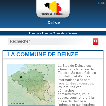
FR
NL
Deinze
Flandre
>
Flandre Orientale
>
Deinze
LA COMMUNE DE DEINZE
La Stad de Deinze est
située dans la région de
Flandre. Sa superficie, sa
population et d'autres
informations clés sont
répertoriées ci-dessous.
Pour toutes vos
démarches
administratives, vous
pouvez vous rendre à la
mairie de Deinze à
l'adresse et aux horaires