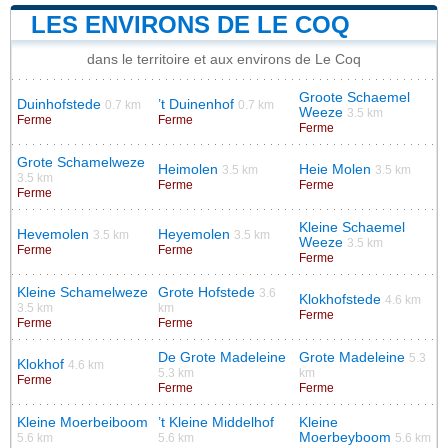
LES ENVIRONS DE LE COQ
dans le territoire et aux environs de Le Coq
Groote Schaemel
Duinhofstede
’t Duinenhof
0.7 km
0.7 km
Weeze
3.5 km
Ferme
Ferme
Ferme
Grote Schamelweze
Heimolen
Heie Molen
3.5 km
3.5 km
3.5 km
Ferme
Ferme
Ferme
Kleine Schaemel
Hevemolen
Heyemolen
3.5 km
3.5 km
Weeze
3.5 km
Ferme
Ferme
Ferme
Kleine Schamelweze
Grote Hofstede
3.6
Klokhofstede
4.6 km
3.5 km
km
Ferme
Ferme
Ferme
De Grote Madeleine
Grote Madeleine
5.3
Klokhof
4.6 km
5.3 km
km
Ferme
Ferme
Ferme
Kleine Moerbeiboom
’t Kleine Middelhof
Kleine
Moerbeyboom
5.6 km
5.6 km
5.6 km