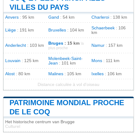
VILLES DU PAYS
Anvers
: 95 km
Gand
: 54 km
Charleroi
: 138 km
Schaerbeek
: 106
Liège
: 191 km
Bruxelles
: 104 km
km
Bruges
: 15 km
la
Anderlecht
: 103 km
Namur
: 157 km
plus proche
Molenbeek-Saint-
Louvain
: 125 km
Mons
: 111 km
Jean
: 101 km
Alost
: 80 km
Malines
: 105 km
Ixelles
: 106 km
Distance calculée à vol d'oiseau
PATRIMOINE MONDIAL PROCHE
DE LE COQ
Het historische centrum van Brugge
Culturel