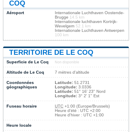
COQ
Aéroport
Internationale Luchthaven Oostende-
Brugge
14.5 km
Internationale luchthaven Kortrijk-
Wevelgem
52.1 km
Internationale Luchthaven Antwerpen
100 km
TERRITOIRE DE LE COQ
Superficie de Le Coq
Non disponible
Altitude de Le Coq
7 mètres d'altitude
Coordonnées
Latitude:
51.2731
géographiques
Longitude:
3.0336
Latitude:
51° 16' 23'' Nord
Longitude:
3° 2' 1'' Est
Fuseau horaire
UTC
+1:00 (Europe/Brussels)
Heure d'été : UTC +2:00
Heure d'hiver : UTC +1:00
Heure locale