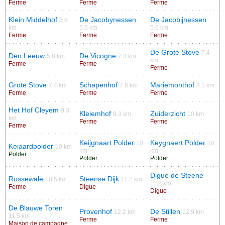
Ferme
Ferme
Ferme
Klein Middelhof
De Jacobynessen
De Jacobijnessen
5.6
km
5.6 km
5.6 km
Ferme
Ferme
Ferme
De Grote Stove
7.4
Den Leeuw
De Vicogne
5.8 km
7.3 km
km
Ferme
Ferme
Ferme
Grote Stove
Schapenhof
Mariemonthof
7.4 km
7.8 km
8.1 km
Ferme
Ferme
Ferme
Het Hof Cleyem
9.3
Kleiemhof
Zuiderzicht
9.3 km
10 km
km
Ferme
Ferme
Ferme
Keijgnaart Polder
Keygnaert Polder
10
10
Keiaardpolder
10 km
km
km
Polder
Polder
Polder
Digue de Steene
Rossewale
Steense Dijk
10.5 km
11.2 km
11.2 km
Ferme
Digue
Digue
De Blauwe Toren
Provenhof
De Stillen
12.2 km
12.9 km
11.5 km
Ferme
Ferme
Maison de campagne