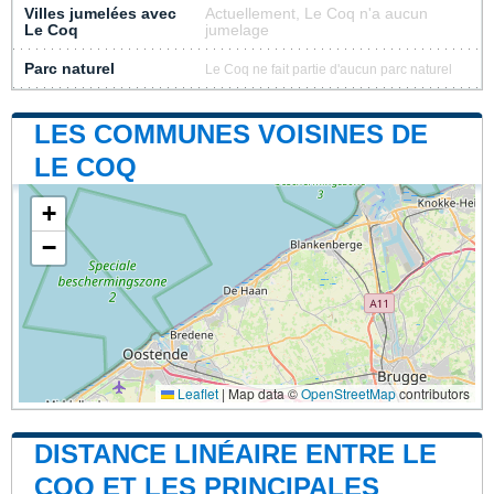
Villes jumelées avec
Actuellement, Le Coq n'a aucun
Le Coq
jumelage
Parc naturel
Le Coq ne fait partie d'aucun parc naturel
LES COMMUNES VOISINES DE
LE COQ
+
−
Leaflet
|
Map data ©
OpenStreetMap
contributors
DISTANCE LINÉAIRE ENTRE LE
COQ ET LES PRINCIPALES