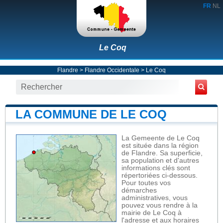
FR
NL
Le Coq
Flandre
>
Flandre Occidentale
>
Le Coq
LA COMMUNE DE LE COQ
La Gemeente de Le Coq
est située dans la région
de Flandre. Sa superficie,
sa population et d'autres
informations clés sont
répertoriées ci-dessous.
Pour toutes vos
démarches
administratives, vous
pouvez vous rendre à la
mairie de Le Coq à
l'adresse et aux horaires