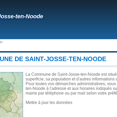
Josse-ten-Noode
de
UNE DE SAINT-JOSSE-TEN-NOODE
La Commune de Saint-Josse-ten-Noode est située
superficie, sa population et d'autres informations 
Pour toutes vos démarches administratives, vous 
ten-Noode à l'adresse et aux horaires indiqués sur
mairie par téléphone ou par mail selon votre préfé
Mettre à jour les données