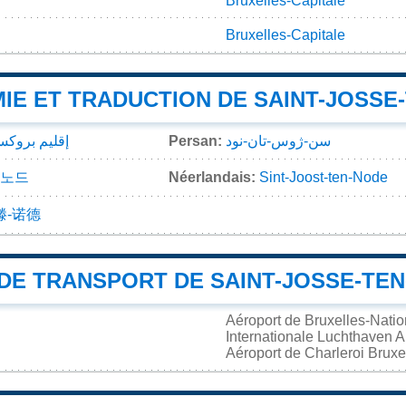
Bruxelles-Capitale
Bruxelles-Capitale
IE ET TRADUCTION DE SAINT-JOSSE
إقليم بروكس
Persan:
سن-ژوس-تان-نود
노드
Néerlandais:
Sint-Joost-ten-Node
滕-诺德
DE TRANSPORT DE SAINT-JOSSE-TE
Aéroport de Bruxelles-Nati
Internationale Luchthaven
Aéroport de Charleroi Brux