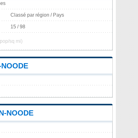
ses
Classé par région / Pays
15 / 98
 pop/sq mi)
N-NOODE
EN-NOODE