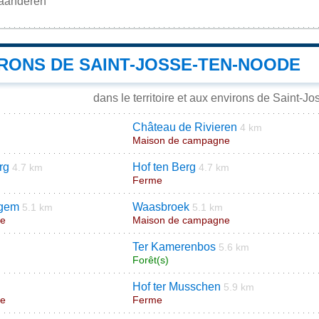
laanderen
IRONS DE SAINT-JOSSE-TEN-NOODE
dans le territoire et aux environs de Saint-
Château de Rivieren
4 km
Maison de campagne
rg
Hof ten Berg
4.7 km
4.7 km
Ferme
egem
Waasbroek
5.1 km
5.1 km
ne
Maison de campagne
Ter Kamerenbos
5.6 km
Forêt(s)
Hof ter Musschen
5.9 km
ne
Ferme