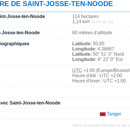
IRE DE SAINT-JOSSE-TEN-NOODE
aint-Josse-ten-Noode
114 hectares
1,14 km²
(0,44 sq mi)
nt-Josse-ten-Noode
60 mètres d'altitude
éographiques
Latitude:
50.85
Longitude:
4.36667
Latitude:
50° 51' 0'' Nord
Longitude:
4° 22' 0'' Est
UTC
+1:00 (Europe/Brussel
Heure d'été : UTC +2:00
Heure d'hiver : UTC +1:00
 avec Saint-Josse-ten-Noode
Tanger
Saint-Josse-ten-Noode ne fait p