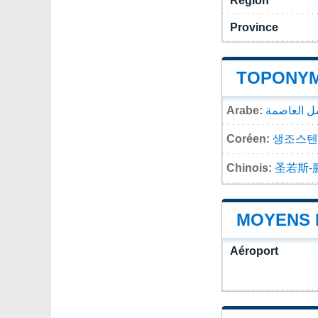
Région
Province
TOPONYM
Arabe:
ل العاصمة
Coréen:
생조스텐
Chinois:
圣若斯-
MOYENS 
Aéroport