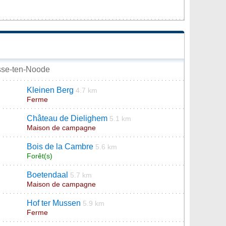
Josse-ten-Noode
Kleinen Berg
4.7 km
Ferme
Château de Dielighem
5.1 km
Maison de campagne
Bois de la Cambre
5.6 km
Forêt(s)
Boetendaal
5.7 km
Maison de campagne
Hof ter Mussen
5.9 km
Ferme