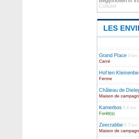
Begijnhoven in V
Culturel
LES ENV
Grand Place
3 km
Carré
Hof ten Kleinenbe
Ferme
Château de Diel
Maison de campag
Kamerbos
5.6 km
Forêt(s)
Zeecrabbe
5.7 km
Maison de campag