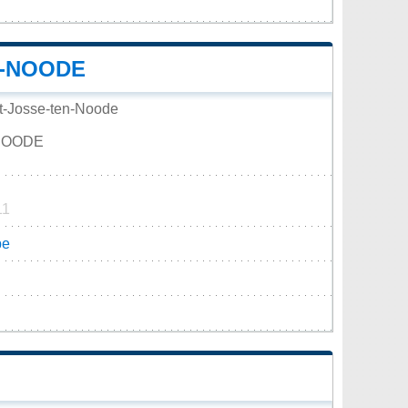
N-NOODE
t-Josse-ten-Noode
-NOODE
11
be