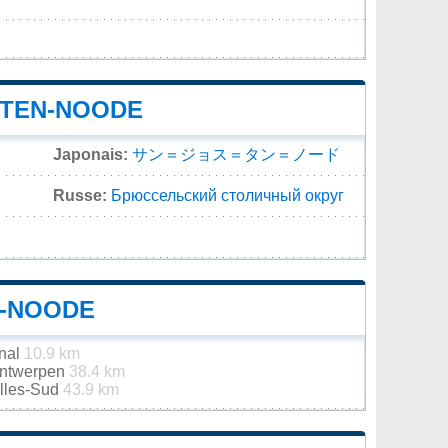
-TEN-NOODE
Japonais:
サン＝ジョス＝タン＝ノード
Russe:
Брюссельский столичный округ
N-NOODE
onal
10.9 km
 Antwerpen
38.4 km
elles-Sud
43.9 km