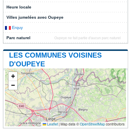
Heure locale
Villes jumelées avec Oupeye
Erquy
Parc naturel
Oupeye ne fait partie d'aucun parc naturel
LES COMMUNES VOISINES
D'OUPEYE
+
−
Leaflet
|
Map data ©
OpenStreetMap
contributors