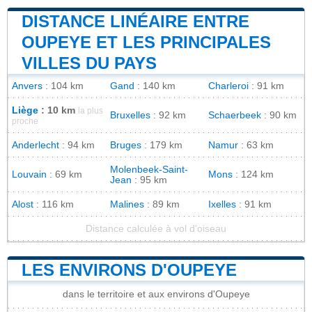
DISTANCE LINÉAIRE ENTRE
OUPEYE ET LES PRINCIPALES
VILLES DU PAYS
Anvers
: 104 km
Gand
: 140 km
Charleroi
: 91 km
Liège
: 10 km
la plus
Bruxelles
: 92 km
Schaerbeek
: 90 km
proche
Anderlecht
: 94 km
Bruges
: 179 km
Namur
: 63 km
Molenbeek-Saint-
Louvain
: 69 km
Mons
: 124 km
Jean
: 95 km
Alost
: 116 km
Malines
: 89 km
Ixelles
: 91 km
Distance calculée à vol d'oiseau
LES ENVIRONS D'OUPEYE
dans le territoire et aux environs d'Oupeye