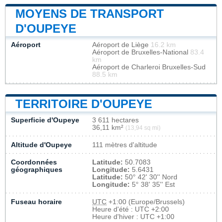
MOYENS DE TRANSPORT
D'OUPEYE
Aéroport
Aéroport de Liège
16.2 km
Aéroport de Bruxelles-National
83.4
km
Aéroport de Charleroi Bruxelles-Sud
88.5 km
TERRITOIRE D'OUPEYE
Superficie d'Oupeye
3 611 hectares
36,11 km²
(13,94 sq mi)
Altitude d'Oupeye
111 mètres d'altitude
Coordonnées
Latitude:
50.7083
géographiques
Longitude:
5.6431
Latitude:
50° 42' 30'' Nord
Longitude:
5° 38' 35'' Est
Fuseau horaire
UTC
+1:00 (Europe/Brussels)
Heure d'été : UTC +2:00
Heure d'hiver : UTC +1:00