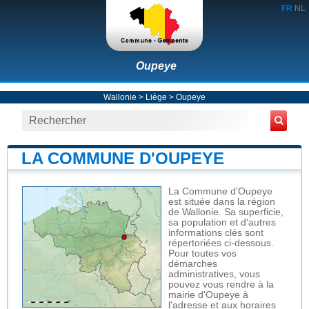
FR
NL
Oupeye
Wallonie
>
Liège
>
Oupeye
LA COMMUNE D'OUPEYE
La Commune d'Oupeye
est située dans la région
de Wallonie. Sa superficie,
sa population et d'autres
informations clés sont
répertoriées ci-dessous.
Pour toutes vos
démarches
administratives, vous
pouvez vous rendre à la
mairie d'Oupeye à
l'adresse et aux horaires