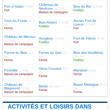
Châtreau de
Fort d’ Aubin
Bois du Roi
9.9 km
10.3 km
Neufcour
10.2 km
Fort
Forêt(s)
Maison de campagne
Cour en Fosse
Ancien Fort de
10.3
Bois Robert
10.5 km
Loncin
km
10.5 km
Forêt(s)
Ferme
Fort
Château de Waroux
Hoogbos
Fort de Fléron
10.9 km
11 km
10.5 km
Forêt(s)
Fort
Maison de campagne
Ferme du Bois
Ferme du Sart
Bois des Houillères
11.1
11.1
km
km
11.1 km
Ferme
Ferme
Forêt(s)
Vieux Couvent
11.8
Foxhalle
Mariahof
11.4 km
12 km
km
Maison de campagne
Ferme
Ferme
Château de
Basse Mehagne
12.2
Béole
12.2 km
Wégimont
12 km
km
Ferme
Maison de campagne
Ferme
ACTIVITÉS ET LOISIRS DANS