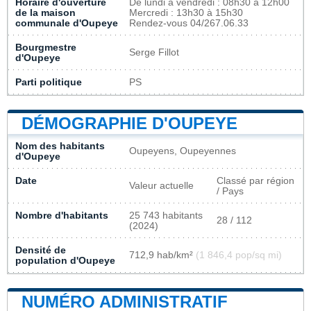
Horaire d'ouverture
De lundi à vendredi : 08h30 à 12h00
de la maison
Mercredi : 13h30 à 15h30
communale d'Oupeye
Rendez-vous 04/267.06.33
Bourgmestre
Serge Fillot
d'Oupeye
Parti politique
PS
DÉMOGRAPHIE D'OUPEYE
Nom des habitants
Oupeyens, Oupeyennes
d'Oupeye
Date
Classé par région
Valeur actuelle
/ Pays
Nombre d'habitants
25 743 habitants
28 / 112
(2024)
Densité de
712,9 hab/km²
(1 846,4 pop/sq mi)
population d'Oupeye
NUMÉRO ADMINISTRATIF