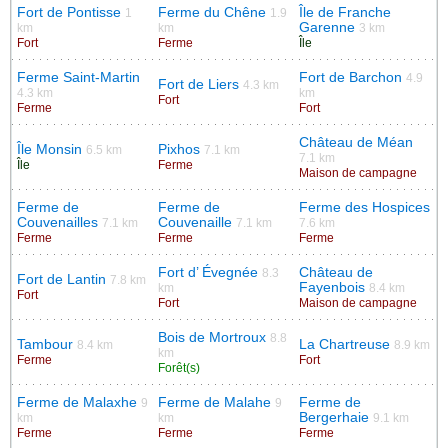
Fort de Pontisse
Ferme du Chêne
Île de Franche
1
1.9
Garenne
km
km
3 km
Fort
Ferme
Île
Ferme Saint-Martin
Fort de Barchon
4.9
Fort de Liers
4.3 km
4.3 km
km
Fort
Ferme
Fort
Château de Méan
Île Monsin
Pixhos
6.5 km
7.1 km
7.1 km
Île
Ferme
Maison de campagne
Ferme de
Ferme de
Ferme des Hospices
Couvenailles
Couvenaille
7.1 km
7.1 km
7.6 km
Ferme
Ferme
Ferme
Fort d’ Évegnée
Château de
8.3
Fort de Lantin
7.8 km
Fayenbois
km
8.4 km
Fort
Fort
Maison de campagne
Bois de Mortroux
8.8
Tambour
La Chartreuse
8.4 km
8.9 km
km
Ferme
Fort
Forêt(s)
Ferme de Malaxhe
Ferme de Malahe
Ferme de
9
9
Bergerhaie
km
km
9.1 km
Ferme
Ferme
Ferme