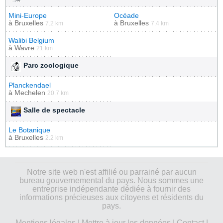
Mini-Europe
Océade
à
Bruxelles
à
Bruxelles
7.2 km
7.4 km
Walibi Belgium
à
Wavre
21 km
Parc zoologique
Planckendael
à
Mechelen
20.7 km
Salle de spectacle
Le Botanique
à
Bruxelles
2.2 km
Notre site web n'est affilié ou parrainé par aucun
bureau gouvernemental du pays. Nous sommes une
entreprise indépendante dédiée à fournir des
informations précieuses aux citoyens et résidents du
pays.
Mentions légales
|
Mettre à jour les données
|
Contact
|