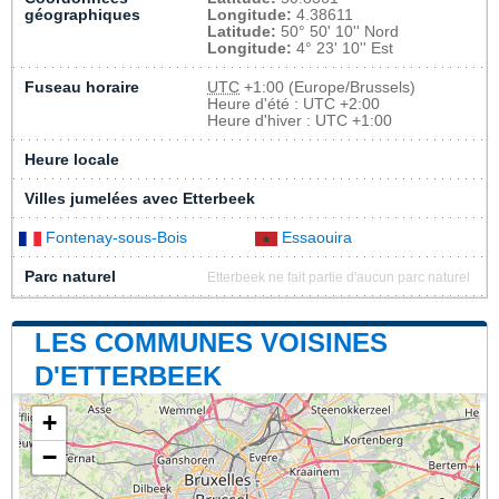
géographiques
Longitude:
4.38611
Latitude:
50° 50' 10'' Nord
Longitude:
4° 23' 10'' Est
Fuseau horaire
UTC
+1:00 (Europe/Brussels)
Heure d'été : UTC +2:00
Heure d'hiver : UTC +1:00
Heure locale
Villes jumelées avec Etterbeek
Fontenay-sous-Bois
Essaouira
Parc naturel
Etterbeek ne fait partie d'aucun parc naturel
LES COMMUNES VOISINES
D'ETTERBEEK
+
−