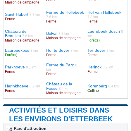
Maison de campagne
Ferme de Hollebeek
Hof van Hollebeek
Saint-Hubert
7.7 km
7.8 km
7.8 km
Ferme
Ferme
Ferme
Château de
Laerebeek Bosch
8
Belval
7.8 km
Beaulieu
7.8 km
km
Maison de campagne
Maison de campagne
Forêt(s)
Laarbeekbos
Hof te Bever
Ter Bever
8 km
8 km
8 km
Forêt(s)
Ferme
Ferme
Ferme du Parc
8.1
Parkhoeve
Herinck
8.1 km
8.2 km
km
Ferme
Ferme
Ferme
Château de la
Herinkhoeve
Korenberg
8.2 km
8.4 km
Fosse
8.4 km
Ferme
Colline
Maison de campagne
ACTIVITÉS ET LOISIRS DANS
LES ENVIRONS D'ETTERBEEK
Parc d'attraction