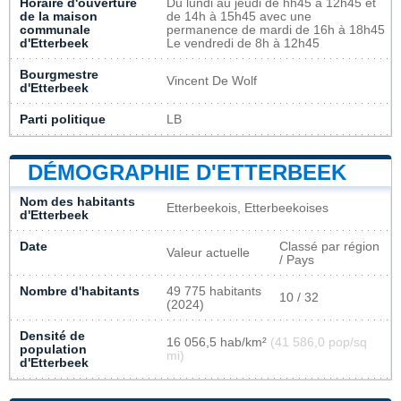
Horaire d'ouverture
Du lundi au jeudi de hh45 à 12h45 et
de la maison
de 14h à 15h45 avec une
communale
permanence de mardi de 16h à 18h45
d'Etterbeek
Le vendredi de 8h à 12h45
Bourgmestre
Vincent De Wolf
d'Etterbeek
Parti politique
LB
DÉMOGRAPHIE D'ETTERBEEK
Nom des habitants
Etterbeekois, Etterbeekoises
d'Etterbeek
Date
Classé par région
Valeur actuelle
/ Pays
Nombre d'habitants
49 775 habitants
10 / 32
(2024)
Densité de
16 056,5 hab/km²
(41 586,0 pop/sq
population
mi)
d'Etterbeek