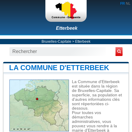
FR
NL
Etterbeek
Bruxelles-Capitale
>
Etterbeek
LA COMMUNE D'ETTERBEEK
La Commune d'Etterbeek
est située dans la région
de Bruxelles-Capitale. Sa
superficie, sa population et
d'autres informations clés
sont répertoriées ci-
dessous.
Pour toutes vos
démarches
administratives, vous
pouvez vous rendre à la
mairie d'Etterbeek à