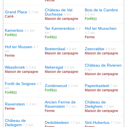
Ferme
Château de Val
Bois de la Cambre
Grand Place
3.7 km
Duchesse
4 km
4.2 km
Carré
Maison de campagne
Forêt(s)
Ter Kamerenbos
Hof ter Musschen
4.2
Kamerbos
4.2 km
km
4.7 km
Forêt(s)
Forêt(s)
Ferme
Hof ter Mussen
4.7
Boetendaal
Zeecrabbe
4.8 km
4.8 km
km
Maison de campagne
Maison de campagne
Ferme
Château de Rivieren
Waasbroek
Nekersgat
5.3 km
5.5 km
6 km
Maison de campagne
Maison de campagne
Maison de campagne
Forêt de Soignes
6.3
Zoniënwoud
Papenkasteel
6.3 km
7 km
km
Forêt(s)
Maison de campagne
Forêt(s)
Ancien Ferme de
Château de
Ravenstein
7.2 km
Ravenstein
Dielighem
7.2 km
7.2 km
Ferme
Ferme
Maison de campagne
Château de
Dedobbeleen
Sint-Hubertus
7.7 km
7.7 km
Dielegem
7.2 km
Ferme
Ferme