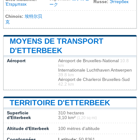
Russe:
Эттербек
Έτερμπεεκ
ーク
Chinois:
埃特尔贝
克
MOYENS DE TRANSPORT
D'ETTERBEEK
Aéroport
Aéroport de Bruxelles-National
10.8
km
Internationale Luchthaven Antwerpen
39.8 km
Aéroport de Charleroi Bruxelles-Sud
42.2 km
TERRITOIRE D'ETTERBEEK
Superficie
310 hectares
d'Etterbeek
3,10 km²
(1,20 sq mi)
Altitude d'Etterbeek
100 mètres d'altitude
Coordonnées
Latitude:
50.8361