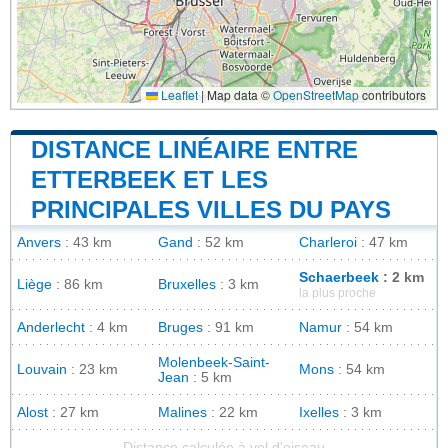
Leaflet
|
Map data ©
OpenStreetMap
contributors
DISTANCE LINÉAIRE ENTRE
ETTERBEEK ET LES
PRINCIPALES VILLES DU PAYS
Anvers
: 43 km
Gand
: 52 km
Charleroi
: 47 km
Schaerbeek
: 2 km
Liège
: 86 km
Bruxelles
: 3 km
la plus proche
Anderlecht
: 4 km
Bruges
: 91 km
Namur
: 54 km
Molenbeek-Saint-
Louvain
: 23 km
Mons
: 54 km
Jean
: 5 km
Alost
: 27 km
Malines
: 22 km
Ixelles
: 3 km
Distance calculée à vol d'oiseau