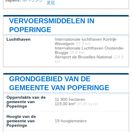
Japans:
ポペリンゲ
灵厄
VERVOERSMIDDELEN IN
POPERINGE
Luchthaven
Internationale luchthaven Kortrijk-
Wevelgem
33.9 km
Internationale Luchthaven Oostende-
Brugge
39.5 km
Aéroport de Bruxelles-National
124.6
km
GRONDGEBIED VAN DE
GEMEENTE VAN POPERINGE
Oppervlakte van de
11 900 hectaren
gemeente van
119,00 km²
(45,95 sq mi)
Poperinge
Hoogte van de
gemeente van
19 hoogtemeters
Poperinge