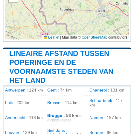
Leaflet
|
Map data ©
OpenStreetMap
contributors
LINEAIRE AFSTAND TUSSEN
POPERINGE EN DE
VOORNAAMSTE STEDEN VAN
HET LAND
Antwerpen
: 124 km
Gent
: 74 km
Charleroi
: 131 km
Schaarbeek
: 117
Luik
: 202 km
Brussel
: 114 km
km
Brugge
: 53 km
de
Anderlecht
: 113 km
Namen
: 157 km
dichtstbijzijnde
Sint-Jans-
Leuven
: 139 km
Bergen
: 96 km