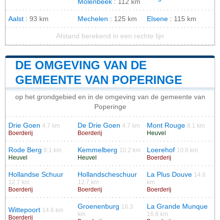
Molenbeek
: 112 km
Aalst
: 93 km
Mechelen
: 125 km
Elsene
: 115 km
Afstand berekend in een rechte lijn
DE OMGEVING VAN DE
GEMEENTE VAN POPERINGE
op het grondgebied en in de omgeving van de gemeente van
Poperinge
Drie Goen
De Drie Goen
Mont Rouge
4.7 km
4.7 km
8.1 km
Boerderij
Boerderij
Heuvel
Rode Berg
Kemmelberg
Loerehof
8.1 km
10.2 km
10.6 km
Heuvel
Heuvel
Boerderij
Hollandse Schuur
Hollandscheschuur
La Plus Douve
14.6
12.7 km
12.7 km
km
Boerderij
Boerderij
Boerderij
Groenenburg
La Grande Munque
16.3
Wittepoort
14.6 km
km
16.8 km
Boerderij