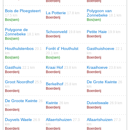
Boerderij
Boerderij
Bois de Ploegsteert
Polygoon van
La Potterie
17.8 km
Zonnebeke
17.5 km
18.1 km
Boerderij
Bos(sen)
Bos(sen)
Polygone de
Schoonveld
Petite Haie
19.8 km
19.9 km
Zonnebeke
18.1 km
Boerderij
Boerderij
Bos(sen)
Houthulstenbos
Forêt d’ Houthulst
Gasthuishoeve
20.1
22.1
km
20.1 km
km
Bos(sen)
Bos(sen)
Boerderij
Gasthuis
Kraai Hof
Kraaihoeve
22.1 km
23.8 km
23.8 km
Boerderij
Boerderij
Boerderij
Groot Noordhof
De Grote Kwinte
25.5
26
Berkelhof
25.8 km
km
km
Boerderij
Boerderij
Boerderij
De Groote Kwinte
26
Kwinte
Duivelswale
26 km
26.9 km
km
Boerderij
Boerderij
Boerderij
Duyvels Waele
Allaertshuizen
Allaartshuizen
26.9
27.3
27.3
km
km
km
Boerderij
Boerderij
Boerderij