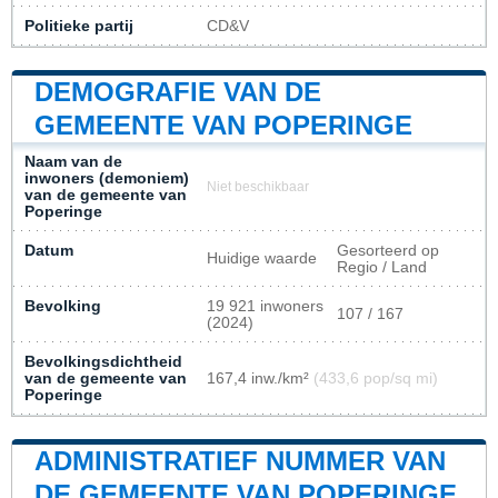
Politieke partij
CD&V
DEMOGRAFIE VAN DE
GEMEENTE VAN POPERINGE
Naam van de
inwoners (demoniem)
Niet beschikbaar
van de gemeente van
Poperinge
Datum
Gesorteerd op
Huidige waarde
Regio / Land
Bevolking
19 921 inwoners
107 / 167
(2024)
Bevolkingsdichtheid
van de gemeente van
167,4 inw./km²
(433,6 pop/sq mi)
Poperinge
ADMINISTRATIEF NUMMER VAN
DE GEMEENTE VAN POPERINGE