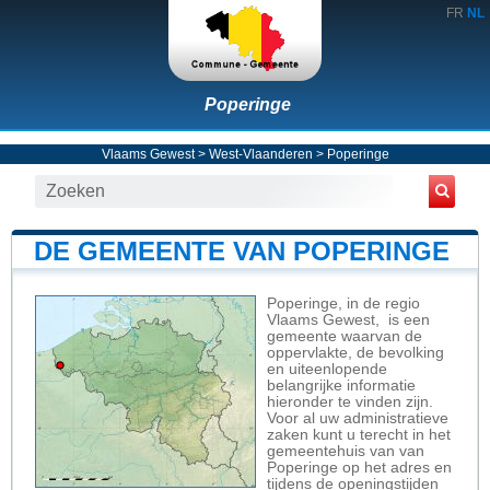
FR
NL
Poperinge
Vlaams Gewest
>
West-Vlaanderen
>
Poperinge
DE GEMEENTE VAN POPERINGE
Poperinge, in de regio
Vlaams Gewest, is een
gemeente waarvan de
oppervlakte, de bevolking
en uiteenlopende
belangrijke informatie
hieronder te vinden zijn.
Voor al uw administratieve
zaken kunt u terecht in het
gemeentehuis van van
Poperinge op het adres en
tijdens de openingstijden