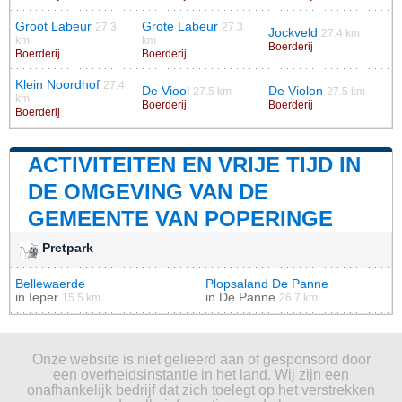
Groot Labeur
Grote Labeur
27.3
27.3
Jockveld
27.4 km
km
km
Boerderij
Boerderij
Boerderij
Klein Noordhof
27.4
De Viool
De Violon
27.5 km
27.5 km
km
Boerderij
Boerderij
Boerderij
ACTIVITEITEN EN VRIJE TIJD IN
DE OMGEVING VAN DE
GEMEENTE VAN POPERINGE
Pretpark
Bellewaerde
Plopsaland De Panne
in
Ieper
in
De Panne
15.5 km
26.7 km
Onze website is niet gelieerd aan of gesponsord door
een overheidsinstantie in het land. Wij zijn een
onafhankelijk bedrijf dat zich toelegt op het verstrekken