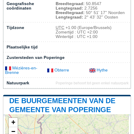
Geografische
Breedtegraad:
50.8547
coördinaten
Lengtegraad:
2.7256
Breedtegraad:
50° 51' 17'' Noorden
Lengtegraad:
2° 43' 32'' Oosten
Tijdzone
UTC
+1:00 (Europe/Brussels)
Zomertijd : UTC +2:00
Wintertijd : UTC +1:00
Plaatselijke tijd
Zustersteden van Poperinge
Mézières-en-
Obterre
Hythe
Brenne
Natuurpark
Poperinge behoort tot geen enkel natuurpark
DE BUURGEMEENTEN VAN DE
GEMEENTE VAN POPERINGE
+
−