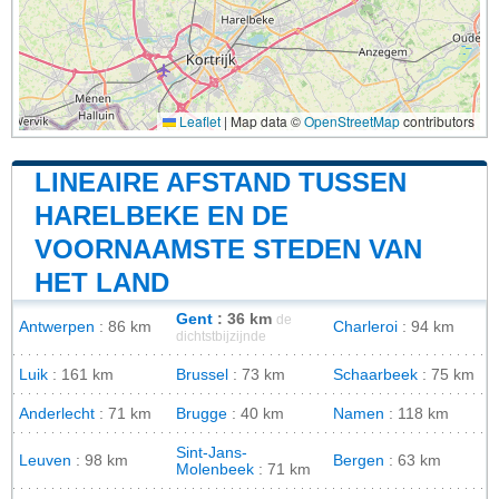
Leaflet
|
Map data ©
OpenStreetMap
contributors
LINEAIRE AFSTAND TUSSEN
HARELBEKE EN DE
VOORNAAMSTE STEDEN VAN
HET LAND
Gent
: 36 km
de
Antwerpen
: 86 km
Charleroi
: 94 km
dichtstbijzijnde
Luik
: 161 km
Brussel
: 73 km
Schaarbeek
: 75 km
Anderlecht
: 71 km
Brugge
: 40 km
Namen
: 118 km
Sint-Jans-
Leuven
: 98 km
Bergen
: 63 km
Molenbeek
: 71 km