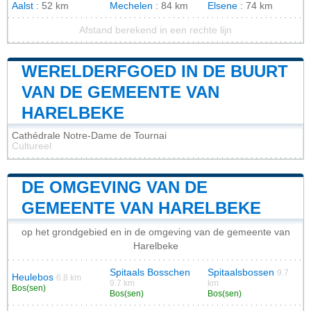
Aalst
: 52 km
Mechelen
: 84 km
Elsene
: 74 km
Afstand berekend in een rechte lijn
WERELDERFGOED IN DE BUURT
VAN DE GEMEENTE VAN
HARELBEKE
Cathédrale Notre-Dame de Tournai
Cultureel
DE OMGEVING VAN DE
GEMEENTE VAN HARELBEKE
op het grondgebied en in de omgeving van de gemeente van
Harelbeke
Spitaals Bosschen
Spitaalsbossen
9.7
Heulebos
6.8 km
9.7 km
km
Bos(sen)
Bos(sen)
Bos(sen)