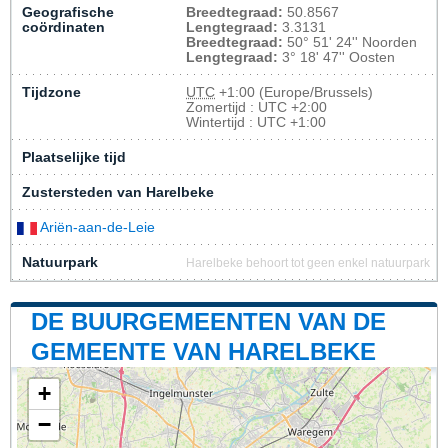
Geografische
Breedtegraad:
50.8567
coördinaten
Lengtegraad:
3.3131
Breedtegraad:
50° 51' 24'' Noorden
Lengtegraad:
3° 18' 47'' Oosten
Tijdzone
UTC
+1:00 (Europe/Brussels)
Zomertijd : UTC +2:00
Wintertijd : UTC +1:00
Plaatselijke tijd
Zustersteden van Harelbeke
Ariën-aan-de-Leie
Natuurpark
Harelbeke behoort tot geen enkel natuurpark
DE BUURGEMEENTEN VAN DE
GEMEENTE VAN HARELBEKE
+
−