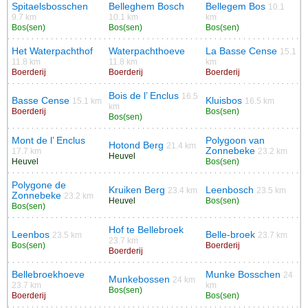
Spitaelsbosschen
Belleghem Bosch
Bellegem Bos
10.1
9.7 km
10.1 km
km
Bos(sen)
Bos(sen)
Bos(sen)
Het Waterpachthof
Waterpachthoeve
La Basse Cense
15.1
11.8 km
11.8 km
km
Boerderij
Boerderij
Boerderij
Bois de l’ Enclus
16.5
Basse Cense
Kluisbos
15.1 km
16.5 km
km
Boerderij
Bos(sen)
Bos(sen)
Mont de l’ Enclus
Polygoon van
Hotond Berg
21.4 km
Zonnebeke
17.7 km
23.2 km
Heuvel
Heuvel
Bos(sen)
Polygone de
Kruiken Berg
Leenbosch
23.4 km
23.5 km
Zonnebeke
23.2 km
Heuvel
Bos(sen)
Bos(sen)
Hof te Bellebroek
Leenbos
Belle-broek
23.5 km
23.7 km
23.7 km
Bos(sen)
Boerderij
Boerderij
Bellebroekhoeve
Munke Bosschen
24
Munkebossen
24 km
23.7 km
km
Bos(sen)
Boerderij
Bos(sen)