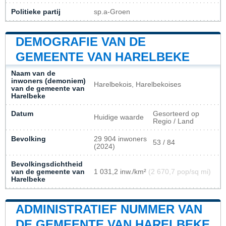
Politieke partij
sp.a-Groen
DEMOGRAFIE VAN DE
GEMEENTE VAN HARELBEKE
Naam van de
inwoners (demoniem)
Harelbekois, Harelbekoises
van de gemeente van
Harelbeke
Datum
Gesorteerd op
Huidige waarde
Regio / Land
Bevolking
29 904 inwoners
53 / 84
(2024)
Bevolkingsdichtheid
van de gemeente van
1 031,2 inw./km²
(2 670,7 pop/sq mi)
Harelbeke
ADMINISTRATIEF NUMMER VAN
DE GEMEENTE VAN HARELBEKE