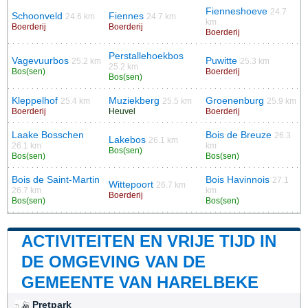
Fienneshoeve
24.7
Schoonveld
Fiennes
24.6 km
24.7 km
km
Boerderij
Boerderij
Boerderij
Perstallehoekbos
Vagevuurbos
Puwitte
25.2 km
25.3 km
25.2 km
Bos(sen)
Boerderij
Bos(sen)
Kleppelhof
Muziekberg
Groenenburg
25.4 km
25.5 km
25.9 km
Boerderij
Heuvel
Boerderij
Laake Bosschen
Bois de Breuze
26.3
Lakebos
26.1 km
26.1 km
km
Bos(sen)
Bos(sen)
Bos(sen)
Bois de Saint-Martin
Bois Havinnois
27.1
Wittepoort
26.7 km
26.7 km
km
Boerderij
Bos(sen)
Bos(sen)
ACTIVITEITEN EN VRIJE TIJD IN
DE OMGEVING VAN DE
GEMEENTE VAN HARELBEKE
Pretpark