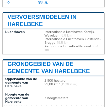
ーケ
尔贝克
VERVOERSMIDDELEN IN
HARELBEKE
Luchthaven
Internationale luchthaven Kortrijk-
Wevelgem
8.8 km
Internationale Luchthaven Oostende-
Brugge
49.5 km
Aéroport de Bruxelles-National
83.4
km
GRONDGEBIED VAN DE
GEMEENTE VAN HARELBEKE
Oppervlakte van de
2 900 hectaren
gemeente van
29,00 km²
(11,20 sq mi)
Harelbeke
Hoogte van de
gemeente van
7 hoogtemeters
Harelbeke