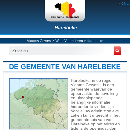
FR
NL
Harelbeke
Vlaams Gewest
>
West-Vlaanderen
>
Harelbeke
DE GEMEENTE VAN HARELBEKE
Harelbeke, in de regio
Vlaams Gewest, is een
gemeente waarvan de
oppervlakte, de bevolking
en uiteenlopende
belangrijke informatie
hieronder te vinden zijn.
Voor al uw administratieve
zaken kunt u terecht in het
gemeentehuis van van
Harelbeke op het adres en
tijdens de openingstijden