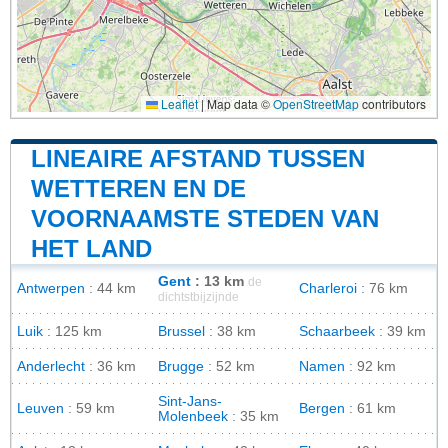
Leaflet
|
Map data ©
OpenStreetMap
contributors
LINEAIRE AFSTAND TUSSEN
WETTEREN EN DE
VOORNAAMSTE STEDEN VAN
HET LAND
Gent
: 13 km
de
Antwerpen
: 44 km
Charleroi
: 76 km
dichtstbijzijnde
Luik
: 125 km
Brussel
: 38 km
Schaarbeek
: 39 km
Anderlecht
: 36 km
Brugge
: 52 km
Namen
: 92 km
Sint-Jans-
Leuven
: 59 km
Bergen
: 61 km
Molenbeek
: 35 km