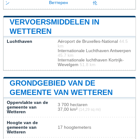
Веттерен
ン
伦
VERVOERSMIDDELEN IN
WETTEREN
Luchthaven
Aéroport de Bruxelles-National
44.5
km
Internationale Luchthaven Antwerpen
45.7 km
Internationale luchthaven Kortrijk-
Wevelgem
51.8 km
GRONDGEBIED VAN DE
GEMEENTE VAN WETTEREN
Oppervlakte van de
3 700 hectaren
gemeente van
37,00 km²
(14,29 sq mi)
Wetteren
Hoogte van de
gemeente van
17 hoogtemeters
Wetteren