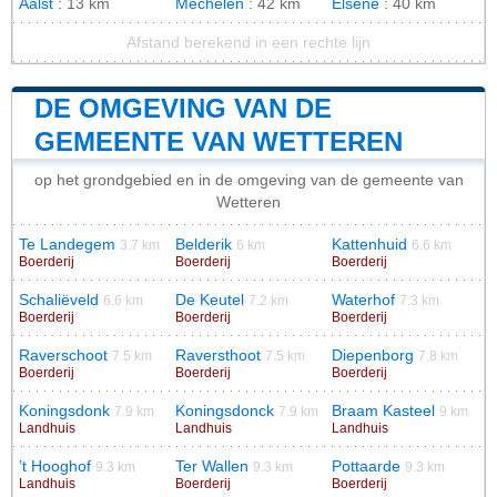
Aalst
: 13 km
Mechelen
: 42 km
Elsene
: 40 km
Afstand berekend in een rechte lijn
DE OMGEVING VAN DE
GEMEENTE VAN WETTEREN
op het grondgebied en in de omgeving van de gemeente van
Wetteren
Te Landegem
Belderik
Kattenhuid
3.7 km
6 km
6.6 km
Boerderij
Boerderij
Boerderij
Schaliëveld
De Keutel
Waterhof
6.6 km
7.2 km
7.3 km
Boerderij
Boerderij
Boerderij
Raverschoot
Raversthoot
Diepenborg
7.5 km
7.5 km
7.8 km
Boerderij
Boerderij
Boerderij
Koningsdonk
Koningsdonck
Braam Kasteel
7.9 km
7.9 km
9 km
Landhuis
Landhuis
Landhuis
’t Hooghof
Ter Wallen
Pottaarde
9.3 km
9.3 km
9.3 km
Landhuis
Boerderij
Boerderij