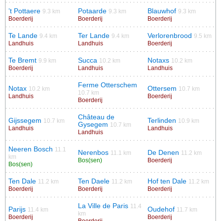
’t Pottaere
Potaarde
Blauwhof
9.3 km
9.3 km
9.3 km
Boerderij
Boerderij
Boerderij
Te Lande
Ter Lande
Verlorenbrood
9.4 km
9.4 km
9.5 km
Landhuis
Landhuis
Boerderij
Te Bremt
Succa
Notaxs
9.9 km
10.2 km
10.2 km
Boerderij
Landhuis
Landhuis
Ferme Otterschem
Notax
Ottersem
10.2 km
10.7 km
10.7 km
Landhuis
Boerderij
Boerderij
Château de
Gijssegem
Terlinden
10.7 km
10.9 km
Gysegem
10.7 km
Landhuis
Landhuis
Landhuis
Neeren Bosch
11.1
Nerenbos
De Denen
11.1 km
11.2 km
km
Bos(sen)
Boerderij
Bos(sen)
Ten Dale
Ten Daele
Hof ten Dale
11.2 km
11.2 km
11.2 km
Boerderij
Boerderij
Boerderij
La Ville de Paris
11.4
Parijs
Oudehof
11.4 km
11.7 km
km
Boerderij
Boerderij
Boerderij