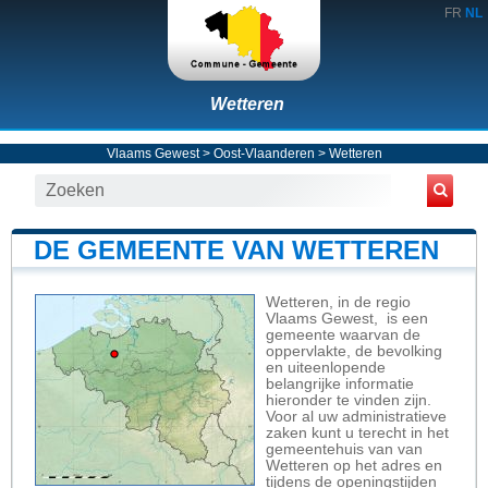
FR
NL
Wetteren
Vlaams Gewest
>
Oost-Vlaanderen
>
Wetteren
DE GEMEENTE VAN WETTEREN
Wetteren, in de regio
Vlaams Gewest, is een
gemeente waarvan de
oppervlakte, de bevolking
en uiteenlopende
belangrijke informatie
hieronder te vinden zijn.
Voor al uw administratieve
zaken kunt u terecht in het
gemeentehuis van van
Wetteren op het adres en
tijdens de openingstijden