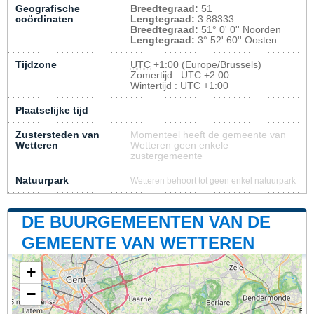
Geografische
Breedtegraad:
51
coördinaten
Lengtegraad:
3.88333
Breedtegraad:
51° 0' 0'' Noorden
Lengtegraad:
3° 52' 60'' Oosten
Tijdzone
UTC
+1:00 (Europe/Brussels)
Zomertijd : UTC +2:00
Wintertijd : UTC +1:00
Plaatselijke tijd
Zustersteden van
Momenteel heeft de gemeente van
Wetteren
Wetteren geen enkele
zustergemeente
Natuurpark
Wetteren behoort tot geen enkel natuurpark
DE BUURGEMEENTEN VAN DE
GEMEENTE VAN WETTEREN
+
−