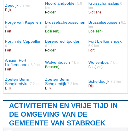
Noordlandpolder
Kruisschanssluis
5.9
6
Zeedijk
5.8 km
km
km
Dijk
Polder
Slot(en)
Fortje van Kapellen
Brusselschebosschen
Brusselsebossen
6.1
6.1 km
6.1 km
km
Fort
Bos(sen)
Bos(sen)
Fortin de Cappellen
Berendrechtpolder
Fort Liefkenshoek
6.1 km
6.1 km
6.9 km
Fort
Polder
Fort
Ancien Fort
Wolvenbosch
Wolvenbos
7 km
7 km
Liefkenshoek
6.9 km
Bos(sen)
Bos(sen)
Fort
Zoeten Berm
Zoeten Berm
Scheldedijk
7.2 km
Scheldedyke
Scheldedijk
7.2 km
7.2 km
Dijk
Dijk
Dijk
ACTIVITEITEN EN VRIJE TIJD IN
DE OMGEVING VAN DE
GEMEENTE VAN STABROEK