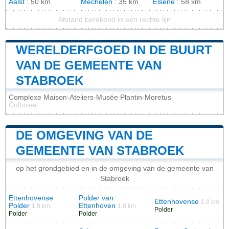
Aalst
: 50 km
Mechelen
: 35 km
Elsene
: 58 km
Afstand berekend in een rechte lijn
WERELDERFGOED IN DE BUURT
VAN DE GEMEENTE VAN
STABROEK
Complexe Maison-Ateliers-Musée Plantin-Moretus
Cultureel
DE OMGEVING VAN DE
GEMEENTE VAN STABROEK
op het grondgebied en in de omgeving van de gemeente van
Stabroek
Ettenhovense
Polder van
Ettenhovense
1.8 km
Polder
Ettenhoven
1.8 km
1.8 km
Polder
Polder
Polder