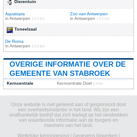
Dierentuin
Aquatopia
Zoo van Antwerpen
in
Antwerpen
in
Antwerpen
13.3 km
13.6 km
Toneelzaal
De Roma
in
Antwerpen
14.3 km
OVERIGE INFORMATIE OVER DE
GEMEENTE VAN STABROEK
Kerncentrale
Kerncentrale Doel
8 mile
Onze website is niet gelieerd aan of gesponsord door
een overheidsinstantie in het land. Wij zijn een
onafhankelijk bedrijf dat zich toelegt op het verstrekken
van waardevolle informatie aan de burgers en
inwoners van het land.
Wettelijke kennisgeving
|
Gegevens bijwerken
|