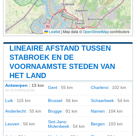
Leaflet
|
Map data ©
OpenStreetMap
contributors
LINEAIRE AFSTAND TUSSEN
STABROEK EN DE
VOORNAAMSTE STEDEN VAN
HET LAND
Antwerpen
: 13 km
Gent
: 55 km
Charleroi
: 102 km
de dichtstbijzijnde
Luik
: 115 km
Brussel
: 56 km
Schaarbeek
: 54 km
Anderlecht
: 55 km
Brugge
: 81 km
Namen
: 104 km
Sint-Jans-
Leuven
: 56 km
Bergen
: 103 km
Molenbeek
: 54 km