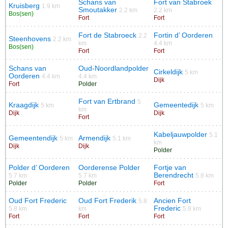
Schans van
Fort van Stabroek
Kruisberg
1.9 km
Smoutakker
2.2 km
2.2 km
Bos(sen)
Fort
Fort
Fort de Stabroeck
Fortin d’ Oorderen
2.2
Steenhovens
2.2 km
km
4.4 km
Bos(sen)
Fort
Fort
Schans van
Oud-Noordlandpolder
Cirkeldijk
5 km
Oorderen
4.4 km
4.4 km
Dijk
Fort
Polder
Fort van Ertbrand
5
Kraagdijk
Gemeentedijk
5 km
5 km
km
Dijk
Dijk
Fort
Kabeljauwpolder
5.1
Gemeentendijk
Armendijk
5 km
5.1 km
km
Dijk
Dijk
Polder
Polder d’ Oorderen
Oorderense Polder
Fortje van
Berendrecht
5.7 km
5.7 km
5.8 km
Polder
Polder
Fort
Oud Fort Frederic
Oud Fort Frederik
Ancien Fort
5.8
Frederic
5.8 km
km
5.8 km
Fort
Fort
Fort