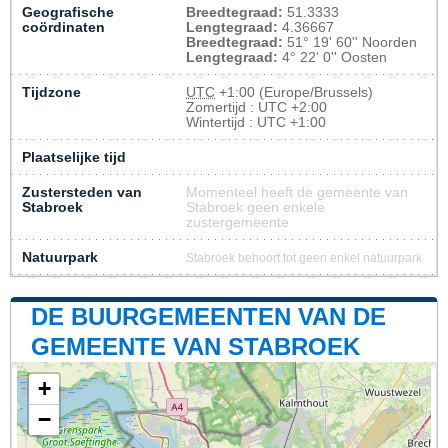
Geografische
Breedtegraad:
51.3333
coördinaten
Lengtegraad:
4.36667
Breedtegraad:
51° 19' 60'' Noorden
Lengtegraad:
4° 22' 0'' Oosten
Tijdzone
UTC
+1:00 (Europe/Brussels)
Zomertijd : UTC +2:00
Wintertijd : UTC +1:00
Plaatselijke tijd
Zustersteden van
Momenteel heeft de gemeente van
Stabroek
Stabroek geen enkele
zustergemeente
Natuurpark
Stabroek behoort tot geen enkel natuurpark
DE BUURGEMEENTEN VAN DE
GEMEENTE VAN STABROEK
+
−