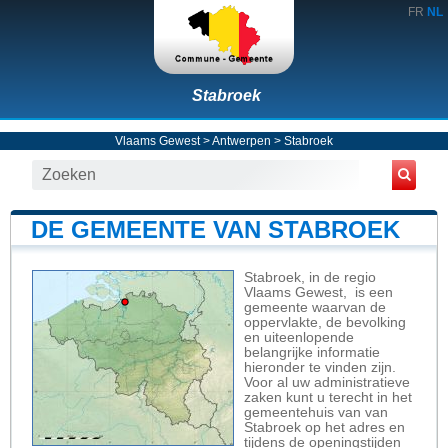
FR
NL
Stabroek
Vlaams Gewest
>
Antwerpen
>
Stabroek
DE GEMEENTE VAN STABROEK
Stabroek, in de regio
Vlaams Gewest, is een
gemeente waarvan de
oppervlakte, de bevolking
en uiteenlopende
belangrijke informatie
hieronder te vinden zijn.
Voor al uw administratieve
zaken kunt u terecht in het
gemeentehuis van van
Stabroek op het adres en
tijdens de openingstijden