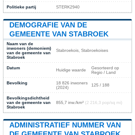
Politieke partij
STERK2940
DEMOGRAFIE VAN DE
GEMEENTE VAN STABROEK
Naam van de
inwoners (demoniem)
Stabroekois, Stabroekoises
van de gemeente van
Stabroek
Datum
Gesorteerd op
Huidige waarde
Regio / Land
Bevolking
18 826 inwoners
125 / 188
(2024)
Bevolkingsdichtheid
van de gemeente van
855,7 inw./km²
(2 216,3 pop/sq mi)
Stabroek
ADMINISTRATIEF NUMMER VAN
DE GEMEENTE VAN STABROEK