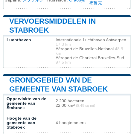
Japans:
スタブルク
Russisch:
Стабрук
布鲁克
VERVOERSMIDDELEN IN
STABROEK
Luchthaven
Internationale Luchthaven Antwerpen
17.3 km
Aéroport de Bruxelles-National
48.9
km
Aéroport de Charleroi Bruxelles-Sud
97.5 km
GRONDGEBIED VAN DE
GEMEENTE VAN STABROEK
Oppervlakte van de
2 200 hectaren
gemeente van
22,00 km²
(8,49 sq mi)
Stabroek
Hoogte van de
gemeente van
4 hoogtemeters
Stabroek