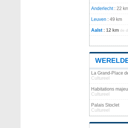
Anderlecht
: 22 k
Leuven
: 49 km
Aalst
: 12 km
de d
WERELDE
La Grand-Place d
Cultureel
Habitations majeur
Cultureel
Palais Stoclet
Cultureel