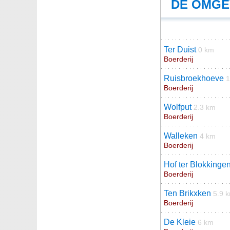
DE OMGE
Ter Duist
0 km
Boerderij
Ruisbroekhoeve
1
Boerderij
Wolfput
2.3 km
Boerderij
Walleken
4 km
Boerderij
Hof ter Blokkinge
Boerderij
Ten Brikxken
5.9 
Boerderij
De Kleie
6 km