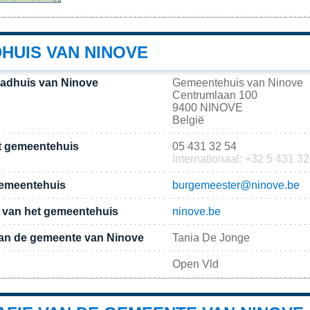
HUIS VAN NINOVE
tadhuis van Ninove
Gemeentehuis van Ninove
Centrumlaan 100
9400 NINOVE
België
t gemeentehuis
05 431 32 54
Internationaal: +32 5 431 32
gemeentehuis
burgemeester@ninove.be
te van het gemeentehuis
ninove.be
an de gemeente van Ninove
Tania De Jonge
Open Vld