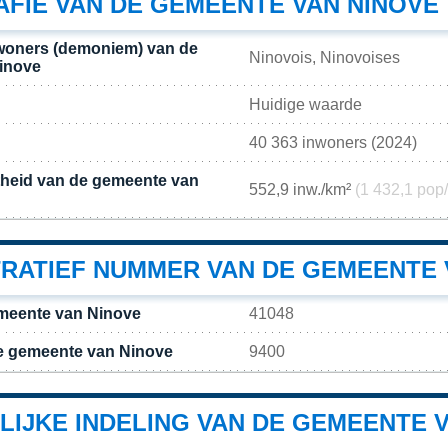
FIE VAN DE GEMEENTE VAN NINOVE
woners (demoniem) van de
Ninovois, Ninovoises
inove
Huidige waarde
40 363 inwoners (2024)
theid van de gemeente van
552,9 inw./km²
(1 432,1 pop
TRATIEF NUMMER VAN DE GEMEENTE 
meente van Ninove
41048
e gemeente van Ninove
9400
LIJKE INDELING VAN DE GEMEENTE 