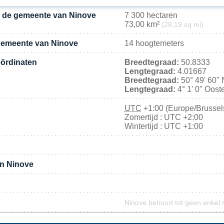
n de gemeente van Ninove
7 300 hectaren
73,00 km²
(28,19 sq mi)
gemeente van Ninove
14 hoogtemeters
ördinaten
Breedtegraad:
50.8333
Lengtegraad:
4.01667
Breedtegraad:
50° 49' 60''
Lengtegraad:
4° 1' 0'' Oost
UTC
+1:00 (Europe/Brussel
Zomertijd : UTC +2:00
Wintertijd : UTC +1:00
an Ninove
Ninove behoort tot geen enkel 