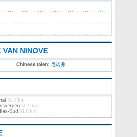
 VAN NINOVE
Chinese talen:
尼诺弗
onal
34.7 km
 Antwerpen
50.5 km
elles-Sud
51.8 km
E