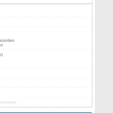
 Noorden
en
s)
natuurpark