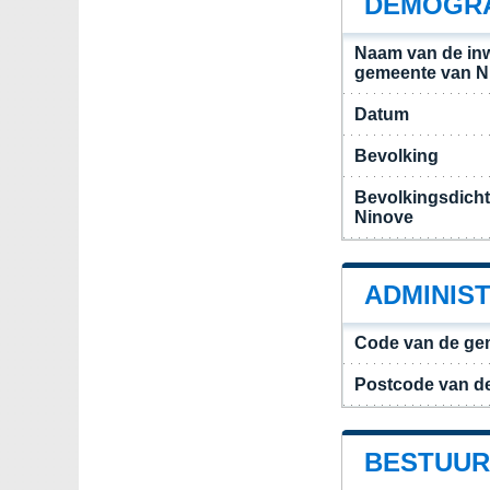
DEMOGRA
Naam van de in
gemeente van N
Datum
Bevolking
Bevolkingsdich
Ninove
ADMINIS
Code van de ge
Postcode van d
BESTUUR