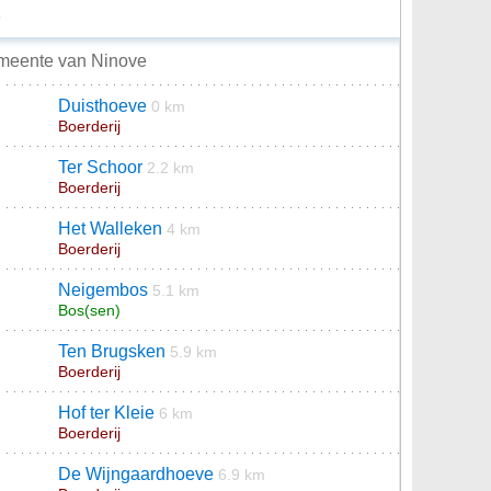
E
emeente van Ninove
Duisthoeve
0 km
Boerderij
Ter Schoor
2.2 km
Boerderij
Het Walleken
4 km
Boerderij
Neigembos
5.1 km
Bos(sen)
Ten Brugsken
5.9 km
Boerderij
Hof ter Kleie
6 km
Boerderij
De Wijngaardhoeve
6.9 km