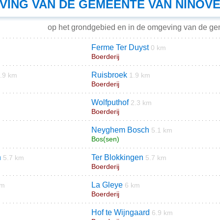
VING VAN DE GEMEENTE VAN NINOV
op het grondgebied en in de omgeving van de g
Ferme Ter Duyst
0 km
Boerderij
Ruisbroek
.9 km
1.9 km
Boerderij
Wolfputhof
2.3 km
Boerderij
Neyghem Bosch
5.1 km
Bos(sen)
n
Ter Blokkingen
5.7 km
5.7 km
Boerderij
La Gleye
km
6 km
Boerderij
Hof te Wijngaard
6.9 km