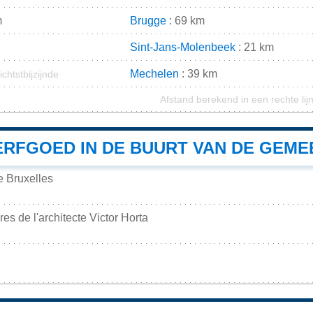
m
Brugge
: 69 km
Sint-Jans-Molenbeek
: 21 km
Mechelen
: 39 km
ichtstbijzijnde
Afstand berekend in een rechte lij
RFGOED IN DE BUURT VAN DE GEME
e Bruxelles
es de l'architecte Victor Horta