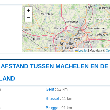
+
−
Leaflet
|
Map data ©
Op
E AFSTAND TUSSEN MACHELEN EN D
 LAND
m
Gent
: 52 km
Brussel
: 11 km
m
Brugge
: 91 km