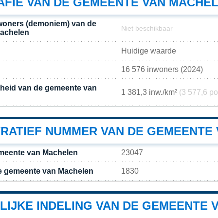
FIE VAN DE GEMEENTE VAN MACHE
woners (demoniem) van de
Niet beschikbaar
achelen
Huidige waarde
16 576 inwoners (2024)
theid van de gemeente van
1 381,3 inw./km²
(3 577,6 po
TRATIEF NUMMER VAN DE GEMEENTE
meente van Machelen
23047
e gemeente van Machelen
1830
LIJKE INDELING VAN DE GEMEENTE 