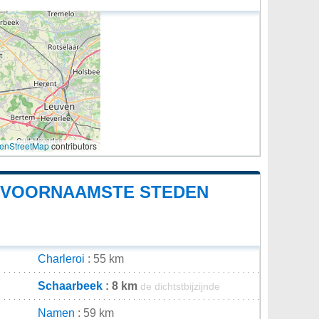
enStreetMap
contributors
E VOORNAAMSTE STEDEN
Charleroi
: 55 km
Schaarbeek
: 8 km
de dichtstbijzijnde
Namen
: 59 km