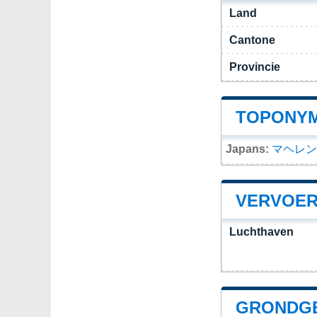
Land
Cantone
Provincie
TOPONYM
Japans:
マヘレン
VERVOER
Luchthaven
GRONDGE