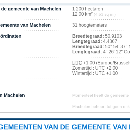
n de gemeente van Machelen
1 200 hectaren
12,00 km²
(4,63 sq mi)
gemeente van Machelen
31 hoogtemeters
ördinaten
Breedtegraad:
50.9103
Lengtegraad:
4.4367
Breedtegraad:
50° 54' 37''
Lengtegraad:
4° 26' 12'' O
UTC
+1:00 (Europe/Brussel
Zomertijd : UTC +2:00
Wintertijd : UTC +1:00
an Machelen
Momenteel heeft de gemeente
Machelen behoort tot geen enk
GEMEENTEN VAN DE GEMEENTE VAN