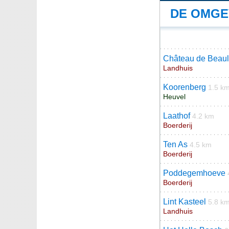
DE OMGE
Château de Beaul
Landhuis
Koorenberg
1.5 k
Heuvel
Laathof
4.2 km
Boerderij
Ten As
4.5 km
Boerderij
Poddegemhoeve
Boerderij
Lint Kasteel
5.8 k
Landhuis