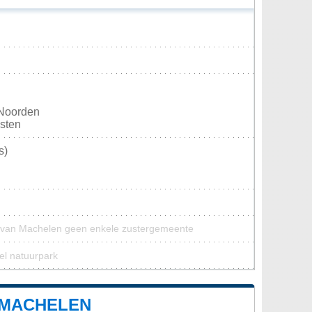
 Noorden
osten
s)
 van Machelen geen enkele zustergemeente
el natuurpark
 MACHELEN