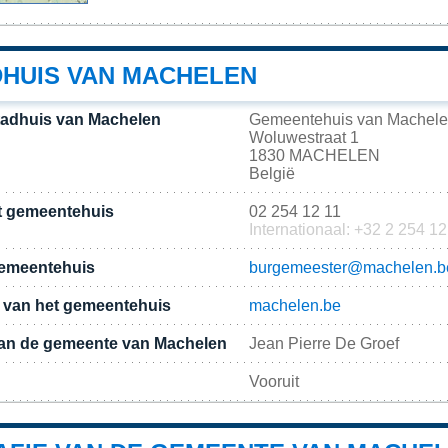
DHUIS VAN MACHELEN
tadhuis van Machelen
Gemeentehuis van Machel
Woluwestraat 1
1830 MACHELEN
België
t gemeentehuis
02 254 12 11
Internationaal: +32 2 254 12
gemeentehuis
burgemeester@machelen.b
te van het gemeentehuis
machelen.be
an de gemeente van Machelen
Jean Pierre De Groef
Vooruit