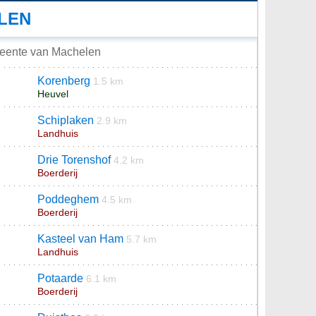
LEN
meente van Machelen
Korenberg
1.5 km
Heuvel
Schiplaken
2.9 km
Landhuis
Drie Torenshof
4.2 km
Boerderij
Poddeghem
4.5 km
Boerderij
Kasteel van Ham
5.7 km
Landhuis
Potaarde
6.1 km
Boerderij