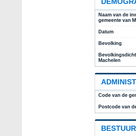
DEMOGRA
Naam van de in
gemeente van M
Datum
Bevolking
Bevolkingsdich
Machelen
ADMINIS
Code van de ge
Postcode van d
BESTUUR