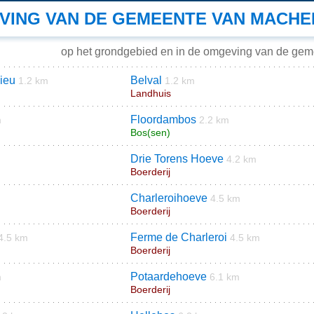
VING VAN DE GEMEENTE VAN MACHE
op het grondgebied en in de omgeving van de ge
ieu
Belval
1.2 km
1.2 km
Landhuis
Floordambos
m
2.2 km
Bos(sen)
Drie Torens Hoeve
4.2 km
Boerderij
Charleroihoeve
4.5 km
Boerderij
Ferme de Charleroi
4.5 km
4.5 km
Boerderij
Potaardehoeve
m
6.1 km
Boerderij