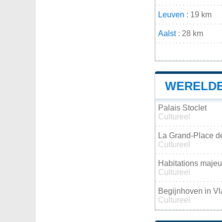
Leuven
: 19 km
Aalst
: 28 km
WERELDE
Palais Stoclet
Cultureel
La Grand-Place d
Cultureel
Habitations majeur
Cultureel
Begijnhoven in V
Cultureel