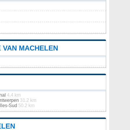
E VAN MACHELEN
onal
4.4 km
 Antwerpen
31.2 km
elles-Sud
50.2 km
ELEN