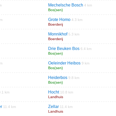
Mechelsche Bosch
m
4 km
Bos(sen)
Grote Homo
km
4.3 km
Boerderij
Monnikhof
5.3 km
Boerderij
Drie Beuken Bos
6.4 km
Bos(sen)
Oeleinder Heibos
km
9 km
Bos(sen)
Heiderbos
9.8 km
Bos(sen)
Hocht
0.1 km
10.8 km
Landhuis
er
Zellar
11.4 km
11.4 km
Landhuis