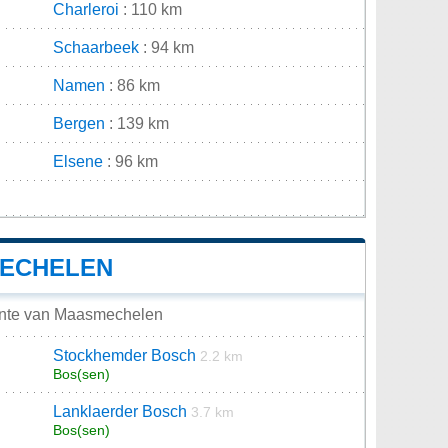
Charleroi
: 110 km
Schaarbeek
: 94 km
Namen
: 86 km
Bergen
: 139 km
Elsene
: 96 km
n
MECHELEN
ente van Maasmechelen
Stockhemder Bosch
2.2 km
Bos(sen)
Lanklaerder Bosch
3.7 km
Bos(sen)