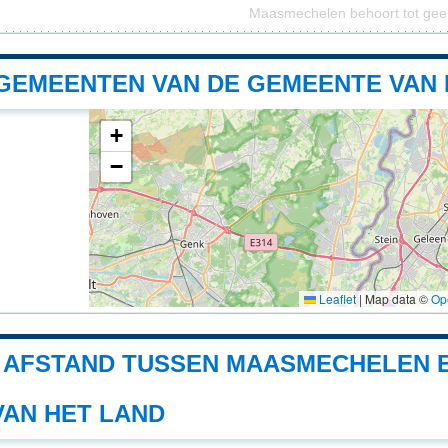
Maasmechelen behoort tot gee
GEMEENTEN VAN DE GEMEENTE VAN
+
−
Leaflet
|
Map data ©
Op
E AFSTAND TUSSEN MAASMECHELEN 
VAN HET LAND