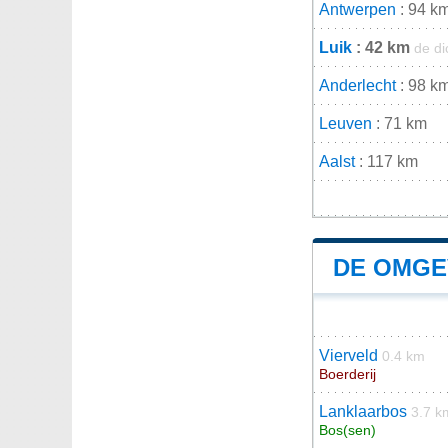
Antwerpen
: 94 k
Luik
: 42 km
de di
Anderlecht
: 98 k
Leuven
: 71 km
Aalst
: 117 km
DE OMGE
Vierveld
0.4 km
Boerderij
Lanklaarbos
3.7 k
Bos(sen)