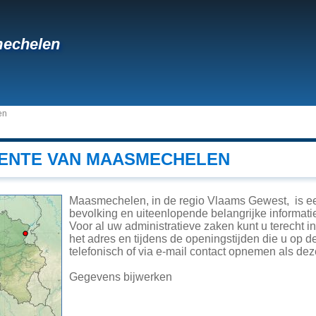
echelen
en
ENTE VAN MAASMECHELEN
Maasmechelen, in de regio Vlaams Gewest, is e
bevolking en uiteenlopende belangrijke informatie
Voor al uw administratieve zaken kunt u terecht
het adres en tijdens de openingstijden die u op 
telefonisch of via e-mail contact opnemen als de
Gegevens bijwerken