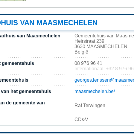
DHUIS VAN MAASMECHELEN
stadhuis van Maasmechelen
Gemeentehuis van Maasme
Heirstraat 239
3630 MAASMECHELEN
België
t gemeentehuis
08 976 96 41
Internationaal: +32 8 976 96
gemeentehuis
georges.lenssen@maasmec
te van het gemeentehuis
maasmechelen.be/
an de gemeente van
Raf Terwingen
CD&V