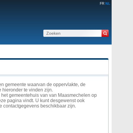
FR
NL
en gemeente waarvan de oppervlakte, de
 hieronder te vinden zijn.
 in het gemeentehuis van van Maasmechelen op
deze pagina vindt. U kunt desgewenst ook
ze contactgegevens beschikbaar zijn.