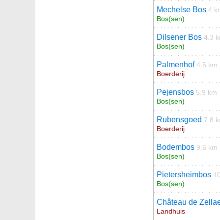
Mechelse Bos
4 k
Bos(sen)
Dilsener Bos
4.3 
Bos(sen)
Palmenhof
4.5 km
Boerderij
Pejensbos
5.9 km
Bos(sen)
Rubensgoed
7.8 
Boerderij
Bodembos
9.6 km
Bos(sen)
Pietersheimbos
1
Bos(sen)
Château de Zella
Landhuis