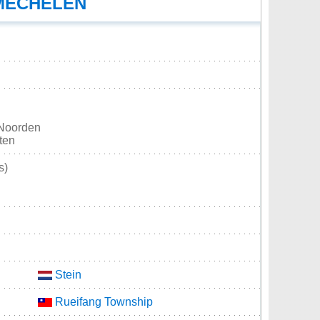
MECHELEN
 Noorden
sten
s)
Stein
Rueifang Township