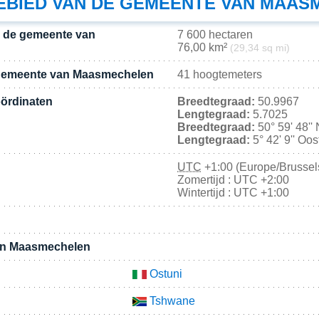
BIED VAN DE GEMEENTE VAN MAAS
n de gemeente van
7 600 hectaren
76,00 km²
(29,34 sq mi)
gemeente van Maasmechelen
41 hoogtemeters
ördinaten
Breedtegraad:
50.9967
Lengtegraad:
5.7025
Breedtegraad:
50° 59' 48''
Lengtegraad:
5° 42' 9'' Oo
UTC
+1:00 (Europe/Brussel
Zomertijd : UTC +2:00
Wintertijd : UTC +1:00
an Maasmechelen
Ostuni
Tshwane