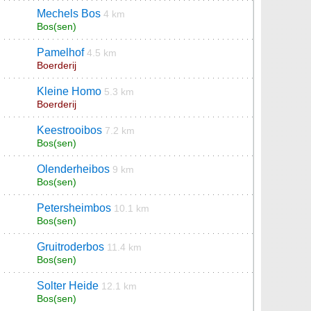
Mechels Bos
4 km
Bos(sen)
Pamelhof
4.5 km
Boerderij
Kleine Homo
5.3 km
Boerderij
Keestrooibos
7.2 km
Bos(sen)
Olenderheibos
9 km
Bos(sen)
Petersheimbos
10.1 km
Bos(sen)
Gruitroderbos
11.4 km
Bos(sen)
Solter Heide
12.1 km
Bos(sen)