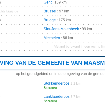
m
Gent
: 139 km
Brussel
: 97 km
chtstbijzijnde
m
Brugge
: 175 km
Sint-Jans-Molenbeek
: 99 km
Mechelen
: 86 km
Afstand berekend in een rechte lij
VING VAN DE GEMEENTE VAN MAAS
op het grondgebied en in de omgeving van de geme
Stokkemderbos
2.2 km
Bos(sen)
Lanklaarderbos
m
3.7 km
Bos(sen)