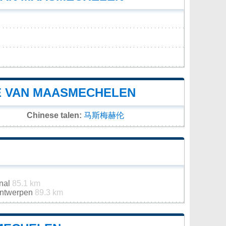
E VAN MAASMECHELEN
Chinese talen:
马斯梅赫伦
onal
85.1 km
 Antwerpen
89.3 km