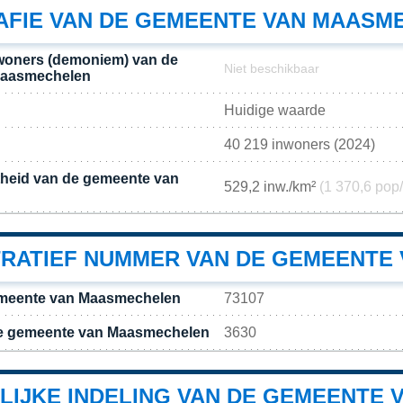
FIE VAN DE GEMEENTE VAN MAASM
woners (demoniem) van de
Niet beschikbaar
Maasmechelen
Huidige waarde
40 219 inwoners (2024)
theid van de gemeente van
529,2 inw./km²
(1 370,6 pop
TRATIEF NUMMER VAN DE GEMEENTE
meente van Maasmechelen
73107
e gemeente van Maasmechelen
3630
LIJKE INDELING VAN DE GEMEENTE