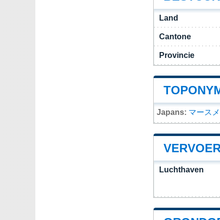
Land
Cantone
Provincie
TOPONYM
Japans:
マースメ
VERVOER
Luchthaven