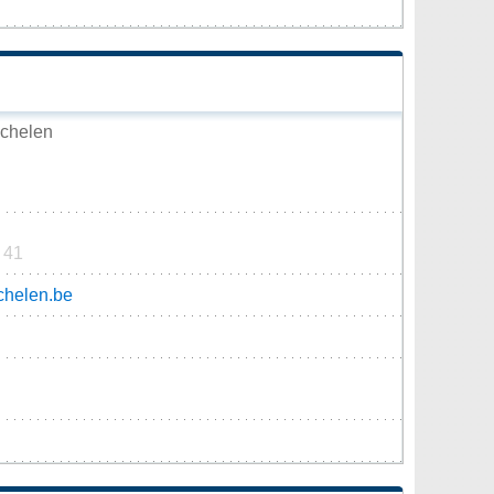
chelen
 41
helen.be