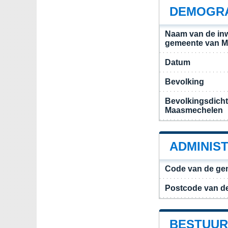
DEMOGRA
Naam van de in
gemeente van 
Datum
Bevolking
Bevolkingsdich
Maasmechelen
ADMINIS
Code van de ge
Postcode van d
BESTUUR