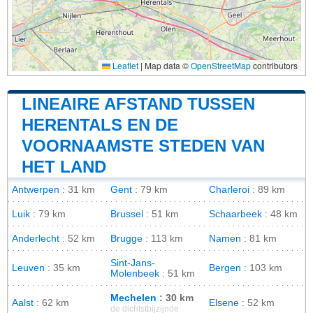
Leaflet
|
Map data ©
OpenStreetMap
contributors
LINEAIRE AFSTAND TUSSEN
HERENTALS EN DE
VOORNAAMSTE STEDEN VAN
HET LAND
Antwerpen
: 31 km
Gent
: 79 km
Charleroi
: 89 km
Luik
: 79 km
Brussel
: 51 km
Schaarbeek
: 48 km
Anderlecht
: 52 km
Brugge
: 113 km
Namen
: 81 km
Sint-Jans-
Leuven
: 35 km
Bergen
: 103 km
Molenbeek
: 51 km
Mechelen
: 30 km
Aalst
: 62 km
Elsene
: 52 km
de dichtstbijzijnde