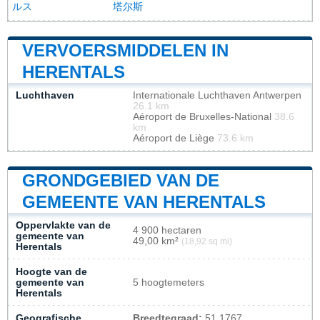
ルス
塔尔斯
VERVOERSMIDDELEN IN
HERENTALS
Luchthaven
Internationale Luchthaven Antwerpen
26.1 km
Aéroport de Bruxelles-National
38.6
km
Aéroport de Liège
73.6 km
GRONDGEBIED VAN DE
GEMEENTE VAN HERENTALS
Oppervlakte van de
4 900 hectaren
gemeente van
49,00 km²
(18,92 sq mi)
Herentals
Hoogte van de
gemeente van
5 hoogtemeters
Herentals
Geografische
Breedtegraad:
51.1767