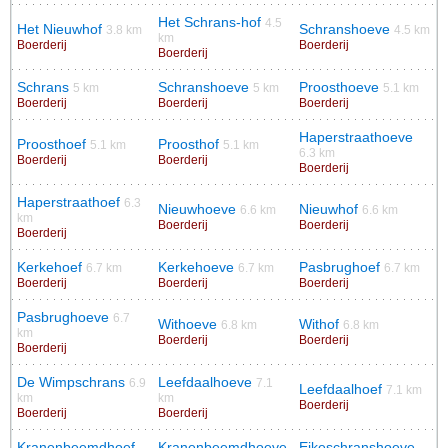
Het Schrans-hof
4.5
Het Nieuwhof
Schranshoeve
3.8 km
4.5 km
km
Boerderij
Boerderij
Boerderij
Schrans
Schranshoeve
Proosthoeve
5 km
5 km
5.1 km
Boerderij
Boerderij
Boerderij
Haperstraathoeve
Proosthoef
Proosthof
5.1 km
5.1 km
6.3 km
Boerderij
Boerderij
Boerderij
Haperstraathoef
6.3
Nieuwhoeve
Nieuwhof
6.6 km
6.6 km
km
Boerderij
Boerderij
Boerderij
Kerkehoef
Kerkehoeve
Pasbrughoef
6.7 km
6.7 km
6.7 km
Boerderij
Boerderij
Boerderij
Pasbrughoeve
6.7
Withoeve
Withof
6.8 km
6.8 km
km
Boerderij
Boerderij
Boerderij
De Wimpschrans
Leefdaalhoeve
6.9
7.1
Leefdaalhoef
7.1 km
km
km
Boerderij
Boerderij
Boerderij
Kranenbeemdhoef
Kranenbeemdhoeve
Eikeschranshoeve