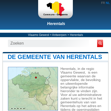
FR
NL
Herentals
Vlaams Gewest
>
Antwerpen
>
Herentals
DE GEMEENTE VAN HERENTALS
Herentals, in de regio
Vlaams Gewest, is een
gemeente waarvan de
oppervlakte, de bevolking
en uiteenlopende
belangrijke informatie
hieronder te vinden zijn.
Voor al uw administratieve
zaken kunt u terecht in het
gemeentehuis van van
Herentals op het adres en
tijdens de openingstijden