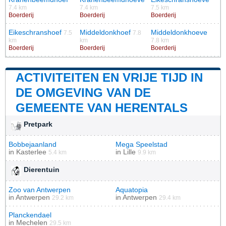
7.4 km
7.4 km
7.5 km
Boerderij
Boerderij
Boerderij
Eikeschranshoef
Middeldonkhoef
Middeldonkhoeve
7.5
7.8
km
km
7.8 km
Boerderij
Boerderij
Boerderij
ACTIVITEITEN EN VRIJE TIJD IN
DE OMGEVING VAN DE
GEMEENTE VAN HERENTALS
Pretpark
Bobbejaanland
Mega Speelstad
in
Kasterlee
in
Lille
5.4 km
9.9 km
Dierentuin
Zoo van Antwerpen
Aquatopia
in
Antwerpen
in
Antwerpen
29.2 km
29.4 km
Planckendael
in
Mechelen
29.5 km