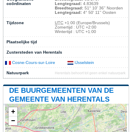
coördinaten
Lengtegraad:
4.83639
Breedtegraad:
51° 10' 36'' Noorden
Lengtegraad:
4° 50' 11'' Oosten
Tijdzone
UTC
+1:00 (Europe/Brussels)
Zomertijd : UTC +2:00
Wintertijd : UTC +1:00
Plaatselijke tijd
Zustersteden van Herentals
Cosne-Cours-sur-Loire
IJsselstein
Natuurpark
Herentals behoort tot geen enkel natuurpark
DE BUURGEMEENTEN VAN DE
GEMEENTE VAN HERENTALS
+
−