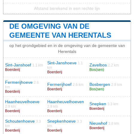
Afstand berekend in een rechte lijn
DE OMGEVING VAN DE
GEMEENTE VAN HERENTALS
op het grondgebied en in de omgeving van de gemeente van
Herentals
Sint-Janshoeve
1.1
Sint-Janshoef
Zavelbos
1.1 km
2.2 km
km
Boerderij
Bos(sen)
Boerderij
Fermerijhoeve
2.6
Fermerijhoef
Bosbergen
2.6 km
2.8 km
km
Boerderij
Bos(sen)
Boerderij
Haanheuvelhoeve
Haanheuvelhoeven
Snepken
3.3 km
2.9 km
2.9 km
Boerderij
Boerderij
Boerderij
Schoutenhoeve
Snepkenhoeve
3.3
3.3
Nieuwhof
3.8 km
km
km
Boerderij
Boerderij
Boerderij